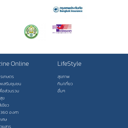
ine Online
LifeStyle
การเกษตร
สุขภาพ
ีพเสริมชุมชน
กิน/เที่ยว
พื่อส่วนรวม
อื่นๆ
สุข
ีเขียว
 360 องศา
ิเศษ
ิตยสาร