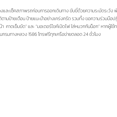
นทางและเช็คสภาพรถก่อนการออกเดินทาง ขับขี่ด้วยความระมัดระวัง พ
ติตามป้ายเตือน ป้ายแนะนำอย่างเคร่งครัด รวมทั้ง ขอความร่วมมือปฏิ
าดเข็มขัด” และ “มอเตอร์ไชค์เปิดไฟ ใส่หมวกกันน็อก” หากผู้ใช้
่วนกรมทางหลวง 1586 โทรฟรีทุกเครือข่ายตลอด 24 ชั่วโมง