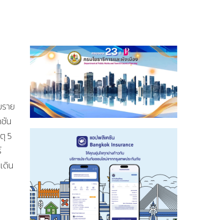
มราย
ดชัน
ตุ 5
์
เดิน