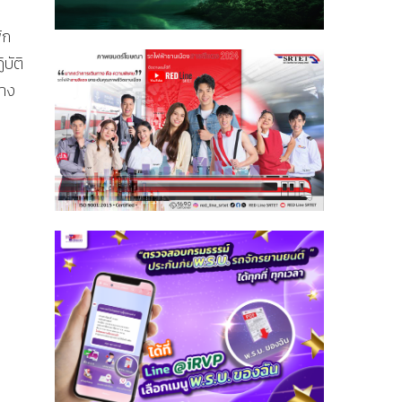
ัก
บัติ
ทาง