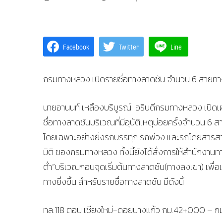
Facebook
Twitter
Line
กรมทางหลวง เปิดรายชื่อทางลาดชัน จำนวน 6 สายทาง (9
นายอานนท์ เหลืองบริบูรณ์ อธิบดีกรมทางหลวง เปิด
ชื่อทางลาดชันบริเวณที่มีอุบัติเหตุบ่อยครั้งจำนวน 6 
โดยเฉพาะอย่างยิ่งรถบรรทุก รถพ่วง และรถโดยสารสาธ
มิติ ของกรมทางหลวง ทั้งนี้ยังได้สั่งการให้สำนักงาน
ต่ำ”บริเวณก่อนจุดเริ่มต้นทางลาดชัน(ทางลงเขา) เพื่อ
ทางยิ่งขึ้น สำหรับรายชื่อทางลาดชัน มีดังนี้
ทล.118 ตอน เชียงใหม่-ดอยนางแก้ว กม.42+000 – กม