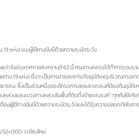
 แห่ง) แนะผู้ใช้ทางขับขี่ด้วยความระมัดระวัง
เผยว่า ในช่วงเทศกาลสงกรานต์ 62 นี้ กรมทางหลวงได้ทำการรวบรว
สายทาง (9 แห่ง) ซึ่งจะเป็นการช่วยลดการเกิดอุบัติเหตุบริเวณทางลา
ารณะ ซึ่งเป็นส่วนหนึ่งของโครงการลดและรณรงค์ป้องกันอุบัติเห
ทางหลวงและแขวงทางหลวงในพื้นที่ติดตั้งป้ายรณรงค์ “ทุกคันใช้เกียร
เตือนผู้ใช้ทางขับขี่ด้วยความระมัดระวังและได้รับความปลอดภัยในการ
.52+000 จ.เชียงใหม่