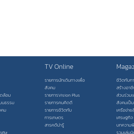
TV Online
Magaz
รายการนักเดินทางเพื่อ
ชีวิตกับ
สังคม
สร้างอาช
วดล้อม
รายการVision Plus
ส่วนร่วมเ
วัฒนธรรม
รายการคนคิดดี
สังคมเป็น
ังคม
รายการชีวิตกับ
เครือข่ายส
การเกษตร
เศรษฐกิจ
สารคดีน่ารู้
บทความพ
พิเศษ
รวมเล่มน