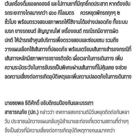
เว้นเครื่องดื่มแอลกอฮอล์ และไม่ทานยาที่มีฤทธิ์กดประสาท หากต้องขับ
รถระยะทางไกลมากกว่า ๔๐๐ กิโลเมตร
ควรหยุดพักรถ
ทุกๆ ๒
ชั่วโมง พร้อมตรวจสอบสภาพรถให้ใช้งานได้อย่างปลอดภัย ทั้งระบบ
เบรก ยางรถยนต์ สัญญาณไฟ เครื่องยนต์ กรณีรถมีอาการผิด
ปกติ
ให้นำรถเข้าศูนย์บริการเพื่อตรวจสอบและซ่อมแซม รวมถึง
วางแผนเลือกใช้เส้นทางที่ปลอดภัย พร้อมเตรียมเส้นทางสำรองกรณีที่
เส้นทางหลักมีสภาพการจราจรติดขัด เผื่อเวลาในการเดินทาง เพิ่ม
ความระมัดระวังในการขับรถเป็นพิเศษผ่านเส้นทางที่ไม่คุ้นเคย จะช่วย
ลดความเสี่ยงต่อการเกิดอุบัติเหตุและเพิ่มความปลอดภัยในการเดินทาง
นายชยพล ธิติศักดิ์
อธิบดีกรมป้องกันและบรรเทา
สาธารณภัย
(ปภ.)
กล่าวว่า เทศกาลสงกรานต์มีวันหยุดติดต่อกันหลา
วัน ประชาชนมักวางแผนกลับภูมิลำเนาและท่องเที่ยวตามสถานที่ต่างๆ
จึงเป็นช่วงที่มีความเสี่ยงต่อการเกิดอุบัติเหตุทางถนนมากกว่า