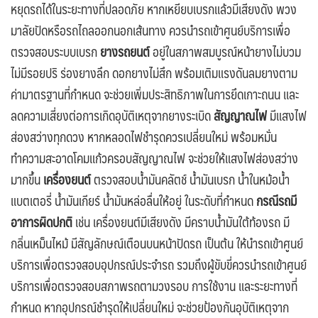
หยุดรถได้ในระยะทางที่ปลอดภัย หากเหยียบเบรกแล้วมีเสียงดัง พวง
มาลัยปัดหรือรถไถลออกนอกเส้นทาง ควรนำรถเข้าศูนย์บริการเพื่อ
ตรวจสอบระบบเบรก
ยางรถยนต์
อยู่ในสภาพสมบูรณ์หน้ายางไม่บวม
ไม่มีรอยปริ ร่องยางลึก ดอกยางไม่สึก พร้อมเติมแรงดันลมยางตาม
ค่ามาตรฐานที่กำหนด จะช่วยเพิ่มประสิทธิภาพในการยึดเกาะถนน และ
ลดความเสี่ยงต่อการเกิดอุบัติเหตุจากยางระเบิด
สัญญาณไฟ
มีแสงไฟ
ส่องสว่างทุกดวง หากหลอดไฟชำรุดควรเปลี่ยนใหม่ พร้อมหมั่น
ทำความสะอาดโคมแก้วครอบสัญญาณไฟ จะช่วยให้แสงไฟส่องสว่าง
มากขึ้น
เครื่องยนต์
ตรวจสอบน้ำมันคลัตช์ น้ำมันเบรก น้ำในหม้อน้ำ
แบตเตอรี่ น้ำมันเกียร์ น้ำมันหล่อลื่นให้อยู่ ในระดับที่กำหนด
กรณีรถมี
อาการผิดปกติ
เช่น เครื่องยนต์มีเสียงดัง มีคราบน้ำมันใต้ท้องรถ มี
กลิ่นเหม็นไหม้ มีสัญลักษณ์เตือนบนหน้าปัดรถ เป็นต้น ให้นำรถเข้าศูนย์
บริการเพื่อตรวจสอบอุปกรณ์ประจำรถ รวมถึงผู้ขับขี่ควรนำรถเข้าศูนย์
บริการเพื่อตรวจสอบสภาพรถตามวงรอบ การใช้งาน และระยะทางที่
กำหนด หากอุปกรณ์ชำรุดให้เปลี่ยนใหม่ จะช่วยป้องกันอุบัติเหตุจาก