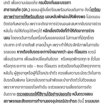
ปกติ
เพื่อความปลอดภัย
กรมป้องกันและบรรเทา
สาธารณภัย
(ปภ.)
ขอแนะผู้ขับขี่เตรียมพร้อมก่อนเดินทาง ดังนี้
เตรียม
สภาพร่างกายให้พร้อมขับรถ
นอนหลับพักผ่อนให้เพียงพอ
ไม่อดนอน
ติดต่อกันหลายวัน เพราะจะเกิดอาการง่วงนอนสะสมหากขับรถอาจง่วง
หลับใน ก่อให้เกิดอุบัติเหตุได้
หลีกเลี่ยงปัจจัยที่ทำให้เกิดอาการง่วง
นอน
โดยงดเว้นการดื่มเครื่องดื่มแอลกอฮอล์ ไม่ทานยาที่มีฤทธิ์กด
ประสาท อาทิ ยาแก้แพ้ ยาลดน้ำมูก เพราะทำให้ประสิทธิภาพในการขับ
รถลดลง
หากต้องขับรถระยะทางไกลมากกว่า ๔๐๐ กิโลเมตร
ควรมี
เพื่อนร่วมทาง เพื่อผลัดเปลี่ยนกันขับรถ หรือหยุดพักรถทุก ๒ ชั่วโมง
หรือทุกระยะทาง ๑๕๐ – ๒๐๐ กิโลเมตร จะช่วยป้องกันอุบัติเหตุจากการ
หลับใน ผู้สูงอายุหรือผู้ที่มีโรคประจำตัว ควรเพิ่มความระมัดระวังในการ
ขับรถเป็นพิเศษ ไม่ควรขับรถตามลำพังและนำยาติดตัวไปด้วยเสมอ
เพราะหากอาการของโรคกำเริบ จะช่วยลดความเสี่ยงต่อการเกิด
อันตราย
ตรวจสอบรถให้ใช้งานได้อย่างปลอดภัย
หมั่นตรวจสอบ
สภาพรถและสังเกตการทำงานของอุปกรณ์
ประจำรถ
ดังนี้
ระบบเบรก