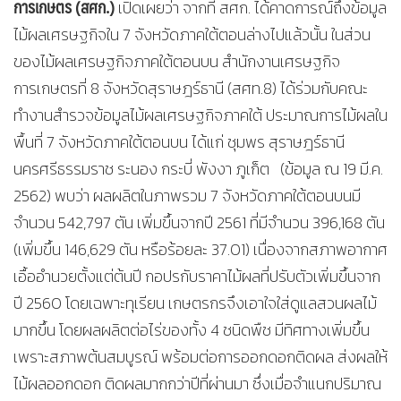
การเกษตร (สศก.)
เปิดเผยว่า จากที่ สศก. ได้คาดการณ์ถึงข้อมูล
ไม้ผลเศรษฐกิจใน 7 จังหวัดภาคใต้ตอนล่างไปแล้วนั้น ในส่วน
ของไม้ผลเศรษฐกิจภาคใต้ตอนบน สำนักงานเศรษฐกิจ
การเกษตรที่ 8 จังหวัดสุราษฎร์ธานี (สศท.8) ได้ร่วมกับคณะ
ทำงานสำรวจข้อมูลไม้ผลเศรษฐกิจภาคใต้ ประมาณการไม้ผลใน
พื้นที่ 7 จังหวัดภาคใต้ตอนบน ได้แก่ ชุมพร สุราษฎร์ธานี
นครศรีธรรมราช ระนอง กระบี่ พังงา ภูเก็ต (ข้อมูล ณ 19 มี.ค.
2562) พบว่า ผลผลิตในภาพรวม 7 จังหวัดภาคใต้ตอนบนมี
จำนวน 542,797 ตัน เพิ่มขึ้นจากปี 2561 ที่มีจำนวน 396,168 ตัน
(เพิ่มขึ้น 146,629 ตัน หรือร้อยละ 37.01) เนื่องจากสภาพอากาศ
เอื้ออำนวยตั้งแต่ต้นปี กอปรกับราคาไม้ผลที่ปรับตัวเพิ่มขึ้นจาก
ปี 2560 โดยเฉพาะทุเรียน เกษตรกรจึงเอาใจใส่ดูแลสวนผลไม้
มากขึ้น โดยผลผลิตต่อไร่ของทั้ง 4 ชนิดพืช มีทิศทางเพิ่มขึ้น
เพราะสภาพต้นสมบูรณ์ พร้อมต่อการออกดอกติดผล ส่งผลให้
ไม้ผลออกดอก ติดผลมากกว่าปีที่ผ่านมา ซึ่งเมื่อจำแนกปริมาณ