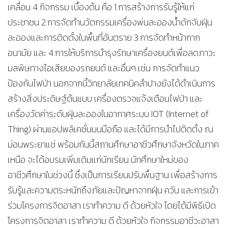
เคลื่อน 4 กิจกรรม เบื้องต้น คือ 1.การสร้างการรับรู้ให้แก่
ประชาชน 2.การจัดทำนวัตกรรมเครื่องพ่นละอองน้ำดักจับฝุ่น
ละอองและการติดตั้งในพื้นที่อันตราย 3.การจัดทำหน้ากาก
อนามัย และ 4.การให้บริการบำรุงรักษาเครื่องยนต์เพื่อลดภาวะ
มลพิษทางไอเสียของรถยนต์ และอื่นๆ เช่น การจัดทำแนว
ป้องกันไฟป่า นอกจากนี้วิทยาลัยเทคนิคลำปางยังได้ดำเนินการ
สร้างสิ่งประดิษฐ์ต้นแบบ เครื่องตรวจแจ้งเตือนไฟป่า และ
เครื่องวัดค่าระดับฝุ่นละอองในอากาศระบบ IOT (Internet of
Thing) ผ่านแอปพลิเคชั่นบนมือถือ และได้มีการนำไปติดตั้ง ณ
ม่อนพระยาแช่ พร้อมกันนี้สถานศึกษาอาชีวศึกษาจังหวัดในภาค
เหนือ จะได้อบรมเพิ่มเติมแก่นักเรียน นักศึกษาใหม่ของ
อาชีวศึกษาในช่วงนี้ ซึ่งเป็นการเรียนปรับพื้นฐาน เพื่อสร้างการ
รับรู้และความตระหนักถึงภัยและปัญหาจากฝุ่น ควัน และการเข้า
ร่วมโครงการจิตอาสา เราทำความ ดี ด้วยหัวใจ โดยได้มีพิธีเปิด
โครงการจิตอาสา เราทำความ ดี ด้วยหัวใจ กิจกรรมอาชีวะอาสา