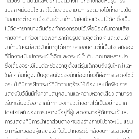
ที่สวยงาม ต้นไม้และดอกไม้จัดวางท่ามกลางก้อนหินรูปทรง
แปลก ๆมีบอนไซ และไม้ดัดสวยงาม มีการจัดวางไม้ที่กลายเป็น
หินขนาดต่าง ๆ เมื่อเดินเข้ามาด้านในยังมีวงเวียนไม้ดัด ซึ่งเป็น
ไม้ดัดหายากบางต้นต้องทำกรงครอบไว้เพื่อป้องกันความเสีย
หายจากนักท่องเที่ยวพวกเราถ่ายรูปตามจุดต่าง ๆ และเดินเข้า
มาด้านในจะมีสัตว์ป่าที่หาดูได้ยากหลายชนิด แต่ที่เป็นไฮไลท์ของ
ที่นี่คงจะเป็นบ่อจระเข้น้ำจืดและจระเข้น้ำเค็มมากมายหลายบ่อ
ซึ่งเลี้ยงจระเข้ในแต่ละช่วงอายุ ตั้งแต่รุ่นเด็กจนถึงรุ่นใหญ่ และ
ใกล้ ๆ กันที่ดูจะเป็นจุดสนใจของนักท่องเที่ยวก็คือการแสดงโชว์
จระเข้ ที่มีการฝึกจระเข้ที่มีความดุร้ายให้เชื่องและเชื่อฟัง การ
แสดงโชว์นั้นมีทั้งความสนุกสนานและความหวาดเสียว สามารถ
เรียกเสียงฮือฮาจากนั กท่ องเที่ยวต่างชาติได้เป็นอย่ างมาก
โดยไฮไลท์ ของการแสดงนี้อยู่ที่ผู้แสดงจะต่อสู้กับจระเข้ และ
การแสดงที่มีการนำเอาส่วนต่าง ๆของร่างกายไม่ว่าจะเป็น แขน
ขา หรือหัวของผู้แสดงเข้าไปในปากจระเข้ หลังจบการแสดงนัก