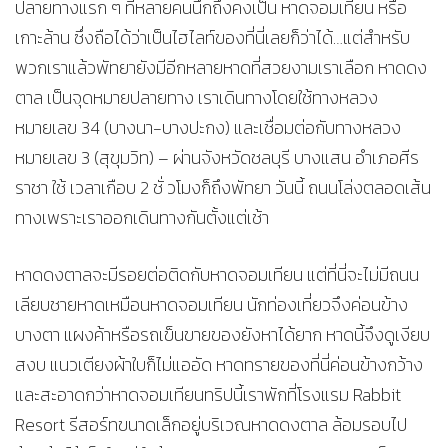
ปลายทางแรก ๆ ที่หลายคนนึกถึงคงเป็น หาดจอมเทียน หรือ
เกาะล้าน ซึ่งถือได้ว่าเป็นไฮไลท์ของที่นี่เลยก็ว่าได้…แต่สำหรับ
พวกเราแล้วพัทยายังมีอีกหลายหาดที่สวยงามเราเลือก หาดดง
ตาล เป็นจุดหมายปลายทาง เราเดินทางโดยใช้ทางหลวง
หมายเลข 34 (บางนา-บางปะกง) และเชื่อมต่อกับทางหลวง
หมายเลข 3 (สุขุมวิท) – ผ่านจังหวัดชลบุรี บางแสน อำเภอศีร
ราชา ใช้ เวลาเกือบ 2 ชั่ วโมงก็ถึงพัทยา วันนี้ ถนนโล่งตลอดเส้น
ทางเพราะเราออกเดินทางกันตั้งแต่เช้า
หาดดงตาลจะมีรอยต่อติดกับหาดจอมเทียน แต่ที่นี่จะไม่มีถนน
เลียบชายหาดเหมือนหาดจอมเทียน นักท่องเที่ยวจึงค่อนข้าง
บางตา แผงค้าหรือรถเข็นขายของยังหาได้ยาก หาดนี้จึงดูเงียบ
สงบ แนวเตียงผ้าใบก็ไม่แออัด หาดทรายของที่นี่ค่อนข้างกว้าง
และสะอาดกว่าหาดจอมเทียนทริปนี้เราพักที่โรงแรม Rabbit
Resort รีสอร์ทขนาดเล็กอยู่บริเวณหาดดงตาล ล้อมรอบไป