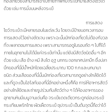
ท่องเที่ยวยังสามารถเข้าไปถ่ายภาพกับจระเข้ที่มาแสดงโชว์ได้
ด้วย เช่น การนั่งบนหลังจระเข้
การแสดง
โชว์จระเข้จะมีหลายรอบในแต่ละวัน โดยจะมีป้ายบอกเวลารอบ
การแสดงไว้อย่างชัดเจน เพราะฉะนั้นนักท่องเที่ยวไม่ต้องกังวล
ที่จะพลาดชมการแสดง เพราะสามารถรอดูในรอบถัด ๆ ไปก็ได้
ภายในอุทยานไม่ได้มีแค่จระเข้เท่านั้น แต่ยังมีสัตว์ชนิดอื่น ๆ อีก
ด้วย เช่น เสือ ช้าง หมี สิงโต อุฐ นกกระจอกเทศปลาบึก ซึ่งปลา
บึกของที่นี่มีน้ำหนักโดยเฉลี่ยประมาณ 100 ก.ก.และนกนานา
ชนิด ส่วนเสือของที่นี่นั้นนักท่องเที่ยวสามารถดูอย่างใกล้ชิดได้
และที่ดูจะเป็นไฮไลท์ของที่นี่อีกอย่างหนึ่งก็คือ การให้อาหารสัตว์
อย่างใกล้ชิดและถ่ายรูปร่วมกับสัตว์ต่าง ๆ ได้ห้องอาหารของ
อุทยานหินมีเมนูจานเด่นคือ จระเข้แดดเดียวกระดูกอ่อนจระเข้
กระเทียมพริกไทย ผัดเผ็ดจระเข้ ซุปจระเข้ เป็นต้นจุดนี้ถือว่าได้