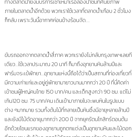
ทางตลาดน้ำยังมีบริการเช่าเหมาเรือล่องน้ำชมทัศนียภาพ
ภายในตลาดน้ำอีกด้วย พวกเราใช้เวลาที่ตลาดน้ำเกือบ 2 ชั่วโมง
ก็กลับ เพราะวันนี้อากาศค่อนข้างร้อนจัด….
ขับรถออกจากตลาดน้ำสี่ภาค พวกเรายังไม่กลับกรุงเทพฯเลยที
เดียว…ใช้เวลาประมาณ 20 นาที ก็มาถึงอุทยานหินล้านปีและ
ฟาร์มจระเข้พัทยา…อุทยานแห่งนี้ถือได้ว่าเป็นสถานที่ท่องเที่ยวที่
มีความเก่าแก่และอยู่คู่พัทยามายาวนานมากกว่า 20 ปี ที่นี่คิดค่า
เข้าชมผู้ใหญ่คนไทย 150 บาท/คน และเด็กสูงกว่า 90 ซม. แต่ไม่
เกิน120 ซม. 75 บาท/คน เดินเข้ามาภายในจะพบหินในรูปแบบ
ต่าง ๆมากมาย รวมทั้งต้นไม้ที่กลายเป็นหินซึ่งมีอายุหลายล้านปี
และยังมีไม้ดัดอายุมากกว่า 200 ปี จากยุครัตนโกสิทร์ตอนต้น
อีกด้วยโซนแรกของอุทยานถูกตกแต่งเป็นอุทยานหินและไม้ดอก