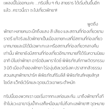
เพลงนี้ไม่ออกนะคะ ….ทริปสั้น ๆ กับ สายธาร ได้เริ่มต้นขึ้นอีก
แล้ว…คราวนี้เรา จะไปเที่ยวพัทยา!!
พูดถึง
พัทยา หลายคนจะนึกถึงแสง สี เสียง และสถานที่ท่องเที่ยวยาม
ราตรี แท้จริงแล้วพัทยาเป็นเมืองชายทะเลที่มีสถานที่ท่องเที่ยว
มากมายและมิได้มีเฉพาะทะเล หรือสถานที่ท่องเที่ยวกลางคืน
เท่านั้น พัทยายังมีสถานที่ท่องเที่ยวอีกมากมายที่ได้รับความนิยม
อาทิ มิโมซ่าพัทยา อาร์ตอินพาราไดซ์ พิพิธภัณฑ์ภาพจิตรกรรม
3 มิติ เมืองจำลองพัทยา ไร่องุ่นซิลเวอร์เลค ปราสาทสัจธรรม
สวนสนุกพัทยาปาร์ค พิพิธภัณฑ์ริบลีส์ พิพิธภัณฑ์หลุยส์ทุส
โซด์ส แว็กซ์เวิร์คและจุดชมวิวเขาพระตำหนัก
ทริปนี้ของพวกเรา ขอเริ่มจากทะเลก่อนละกัน…มาถึงพัทยาทั้งที
ถ้าไม่แวะเอาขาจุ่มน้ำทะเลก็เหมือนมาไม่ถึงทะเลพัทยา!!! จุดหมาย