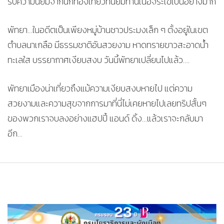
รับความนิยมจากนักท่องเที่ยวที่นิยมทานเนื้อจระเข้เป็นอย่างมาก
พัทยา…ในอดีตเป็นเพียงหมู่บ้านชาวประมงเล็ก ๆ ตั้งอยู่ในเขต
ตำบลนาเกลือ มีธรรมชาติอันสวยงาม หาดทรายขาวสะอาดน้ำ
ทะเลใส บรรยากาศเงียบสงบ วันนี้พัทยาเปลี่ยนไปแล้ว….
พัทยาเมืองน่าเที่ยวถึงแม้ความเงียบสงบหายไป แต่ความ
สวยงามและความสุขจากการมาที่นี่ไม่เคยหายไปเลยทริปสั้นๆ
ของพวกเราจบลงอย่างแฮปปี้ แอนด์ ดิ้ง…แล้วเราจะกลับมา
อีก…