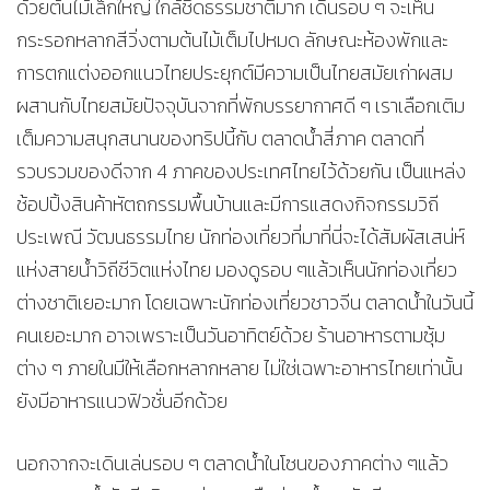
ด้วยต้นไม้เล็กใหญ่ ใกล้ชิดธรรมชาติมาก เดินรอบ ๆ จะเห็น
กระรอกหลากสีวิ่งตามต้นไม้เต็มไปหมด ลักษณะห้องพักและ
การตกแต่งออกแนวไทยประยุกต์มีความเป็นไทยสมัยเก่าผสม
ผสานกับไทยสมัยปัจจุบันจากที่พักบรรยากาศดี ๆ เราเลือกเติม
เต็มความสนุกสนานของทริปนี้กับ ตลาดน้ำสี่ภาค ตลาดที่
รวบรวมของดีจาก 4 ภาคของประเทศไทยไว้ด้วยกัน เป็นแหล่ง
ช้อปปิ้งสินค้าหัตถกรรมพื้นบ้านและมีการแสดงกิจกรรมวิถี
ประเพณี วัฒนธรรมไทย นักท่องเที่ยวที่มาที่นี่จะได้สัมผัสเสน่ห์
แห่งสายน้ำวิถีชีวิตแห่งไทย มองดูรอบ ๆแล้วเห็นนักท่องเที่ยว
ต่างชาติเยอะมาก โดยเฉพาะนักท่องเที่ยวชาวจีน ตลาดน้ำในวันนี้
คนเยอะมาก อาจเพราะเป็นวันอาทิตย์ด้วย ร้านอาหารตามซุ้ม
ต่าง ๆ ภายในมีให้เลือกหลากหลาย ไม่ใช่เฉพาะอาหารไทยเท่านั้น
ยังมีอาหารแนวฟิวชั่นอีกด้วย
นอกจากจะเดินเล่นรอบ ๆ ตลาดน้ำในโซนของภาคต่าง ๆแล้ว