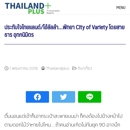
Skip
THAILANDPLUS NEWS
MENU
to
content
ประทับใจไทยแลนด์/โอ้ลัลล้า…พัทยา City of Variety โดยสาย
ธาร อุทกนิมิตร
1 พฤษภาคม 2018
Thailandplus
กิน/เที่ยว
ตื่นนอนแต่เช้าก็เอากระเป๋าสะพายบนบ่า ก็คงต้องไปข้างหน้าไป
ตามดอกไม้ว่าหายไปไหน…..ถ้าคนอ่านเกิดไม่ทันยุค 90 อาจนึก