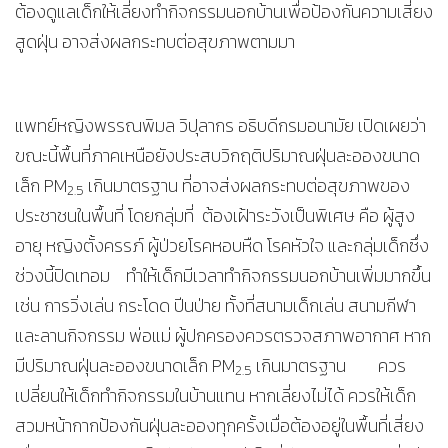
ต้องดูแลเด็กให้เลี่ยงทำกิจกรรมนอกบ้านเพื่อป้องกันความเสี่ยง
สูดฝุ่น อาจส่งผลกระทบต่อสุขภาพตามมา
แพทย์หญิงพรรณพิมล วิปุลากร อธิบดีกรมอนามัย เปิดเผยว่า
ขณะนี้พื้นที่ภาคเหนือยังประสบวิกฤติปริมาณฝุ่นละอองขนาด
เล็ก PM
เกินมาตรฐาน ที่อาจส่งผลกระทบต่อสุขภาพของ
2.5
ประชาชนในพื้นที่ โดยกลุ่มที่ ต้องเฝ้าระวังเป็นพิเศษ คือ ผู้สูง
อายุ หญิงตั้งครรภ์ ผู้ป่วยโรคหอบหืด โรคหัวใจ และกลุ่มเด็กซึ่ง
ช่วงนี้ปิดเทอม ทำให้เด็กมีเวลาทำกิจกรรมนอกบ้านเพิ่มมากขึ้น
เช่น การวิ่งเล่น กระโดด ปีนป่าย ทั้งที่สนามเด็กเล่น สนามกีฬา
และลานกิจกรรม พ่อแม่ ผู้ปกครองควรตรวจสภาพอากาศ หาก
มีปริมาณฝุ่นละอองขนาดเล็ก PM
เกินมาตรฐาน ควร
2.5
เปลี่ยนให้เด็กทำกิจกรรมในบ้านแทน หากเลี่ยงไม่ได้ ควรให้เด็ก
สวมหน้ากากป้องกันฝุ่นละอองทุกครั้งเมื่อต้องอยู่ในพื้นที่เสี่ยง