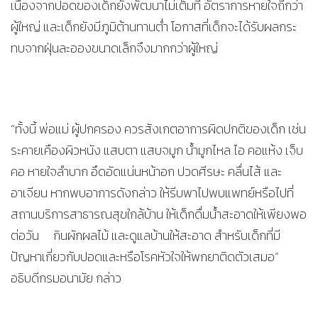
เนื่องจากปอดของเด็กยังพัฒนาไม่เต็มที่ อัตราการหายใจถี่กว่า
ผู้ใหญ่ และเด็กยังมีภูมิต้านทานต่ำ โอกาสที่เด็กจะได้รับผลกระ
ทบจากฝุ่นละอองขนาดเล็กจึงมากกว่าผู้ใหญ่
“ทั้งนี้ พ่อแม่ ผู้ปกครอง ควรสังเกตอาการผิดปกติของเด็ก เช่น
ระคายเคืองผิวหนัง แสบตา แสบจมูก น้ำมูกไหล ไอ คอแห้ง เจ็บ
คอ หายใจลำบาก อึดอัดแน่นหน้าอก ปวดศีรษะ คลื่นไส้ และ
อาเจียน หากพบอาการดังกล่าว ให้รีบพาไปพบแพทย์หรือไปที่
สถานบริการสาธารณสุขใกล้บ้าน ให้เด็กดื่มน้ำสะอาดให้เพียงพอ
ต่อวัน กินผักผลไม้ และดูแลบ้านให้สะอาด สำหรับเด็กที่มี
ปัญหาเกี่ยวกับปอดและหรือโรคหัวใจให้พกยาติดตัวเสมอ”
อธิบดีกรมอนามัย กล่าว