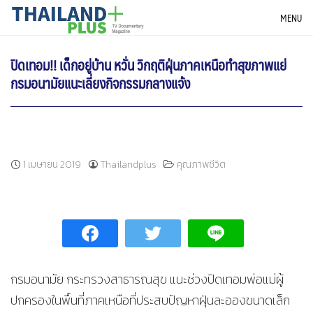
Skip
THAILANDPLUS NEWS
MENU
to
content
ปิดเทอม!! เด็กอยู่บ้าน หวั่น วิกฤติฝุ่นภาคเหนือทำสุขภาพแย่
กรมอนามัยแนะเลี่ยงกิจกรรมกลางแจ้ง
1 เมษายน 2019
Thailandplus
คุณภาพชีวิต
กรมอนามัย กระทรวงสาธารณสุข แนะช่วงปิดเทอมพ่อแม่ผู้
ปกครองในพื้นที่ภาคเหนือที่ประสบปัญหาฝุ่นละอองขนาดเล็ก