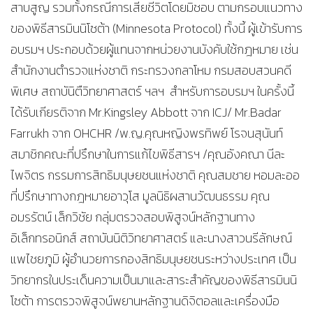
สาบสูญ รวมทั้งกรณีการเสียชีวิตโดยมิชอบ ตามกรอบแนวทาง
ของพิธีสารมินนิโซต้า (Minnesota Protocol) ทั้งนี้ ผู้เข้ารับการ
อบรมฯ ประกอบด้วยผู้แทนจากหน่วยงานบังคับใช้กฎหมาย เช่น
สำนักงานตำรวจแห่งชาติ กระทรวงกลาโหม กรมสอบสวนคดี
พิเศษ สถาบันิตืวิทยาศาสตร์ ฯลฯ สำหรับการอบรมฯ ในครั้งนี้
ได้รับเกียรติจาก Mr.Kingsley Abbott จาก ICJ/ Mr.Badar
Farrukh จาก OHCHR /พ.ญ.คุณหญิงพรทิพย์ โรจนสุนันท์
สมาชิกคณะที่ปรึกษาในการแก้ไขพิธีสารฯ /คุณอังคณา นีละ
ไพจิตร กรรมการสิทธิมนุษยชนแห่งชาติ คุณสมชาย หอมละออ
ที่ปรึกษาทางกฎหมายอาวุโส มูลนิธิผสานวัฒนธรรม คุณ
อมรรัตน์ เล็กวิชัย กลุ่มตรวจสอบพิสูจน์หลักฐานทาง
อิเล็กทรอนิกส์ สถาบันนิติวิทยาศาสตร์ และนางสาวนรีลักษณ์
แพไชยภูมิ ผู้อำนวยการกองสิทธิมนุษยชนระหว่างประเทศ เป็น
วิทยากรในประเด็นความเป็นมาและสาระสำคัญของพิธีสารมินนิ
โซต้า การตรวจพิสูจน์พยานหลักฐานดิจิตอลและเครื่องมือ