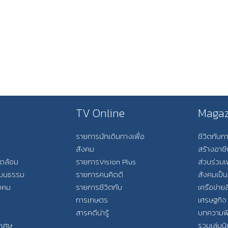
TV Online
Magaz
รายการนักเดินทางเพื่อ
ชีวิตกับ
สังคม
สร้างอาช
วดล้อม
รายการVision Plus
ส่วนร่วมเ
วัฒนธรรม
รายการคนคิดดี
สังคมเป็น
ังคม
รายการชีวิตกับ
เครือข่ายส
การเกษตร
เศรษฐกิจ
สารคดีน่ารู้
บทความพ
พิเศษ
รวมเล่มน