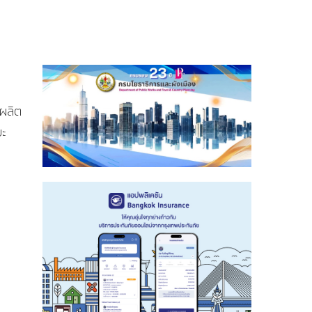
งผลิต
ยะ