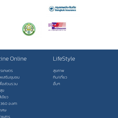
ine Online
LifeStyle
การเกษตร
สุขภาพ
ีพเสริมชุมชน
กิน/เที่ยว
พื่อส่วนรวม
อื่นๆ
สุข
ีเขียว
 360 องศา
ิเศษ
ิตยสาร