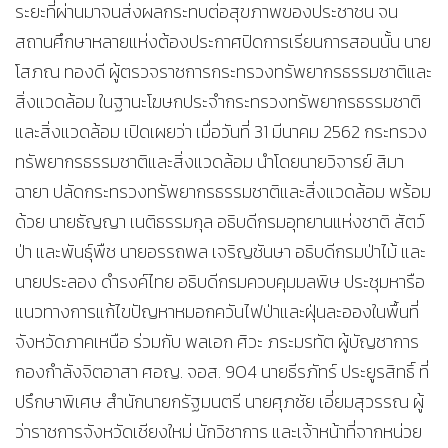
ระยะที่ผ่านมาจนส่งผลกระทบต่อสุขภาพของประชาชน จน
สถานศึกษาหลายแห่งต้องประกาศปิดการเรียนการสอนนั้น นาย
โสภณ ทองดี ผู้ตรวจราชการกระทรวงทรัพยากรธรรมชาติและ
สิ่งแวดล้อม ในฐานะโฆษกประจำกระทรวงทรัพยากรธรรมชาติ
และสิ่งแวดล้อม เปิดเผยว่า เมื่อวันที่ 31 มีนาคม 2562 กระทรวง
ทรัพยากรธรรมชาติและสิ่งแวดล้อม นำโดยนายวิจารย์ สิมา
ฉายา ปลัดกระทรวงทรัพยากรธรรมชาติและสิ่งแวดล้อม พร้อม
ด้วย นายธัญญา เนติธรรมกุล อธิบดีกรมอุทยานแห่งชาติ สัตว์
ป่า และพันธุ์พืช นายอรรถพล เจริญชันษา อธิบดีกรมป่าไม้ และ
นายประลอง ดำรงค์ไทย อธิบดีกรมควบคุมมลพิษ ประชุมหารือ
แนวทางการแก้ไขปัญหาหมอกควันไฟป่าและฝุ่นละอองในพื้นที่
จังหวัดภาคเหนือ ร่วมกับ พลเอก ศิวะ ภระมรทัต ผู้บัญชาการ
กองกำลังจิตอาสา ศอญ. จอส. 904 นายธีรภัทร์ ประยูรสิทธิ์ ที่
ปรึกษาพิเศษ สำนักนายกรัฐมนตรี นายศุภชัย เอี่ยมสุวรรณ ผู้
ว่าราชการจังหวัดเชียงใหม่ นักวิชาการ และเจ้าหน้าที่จากหน่วย