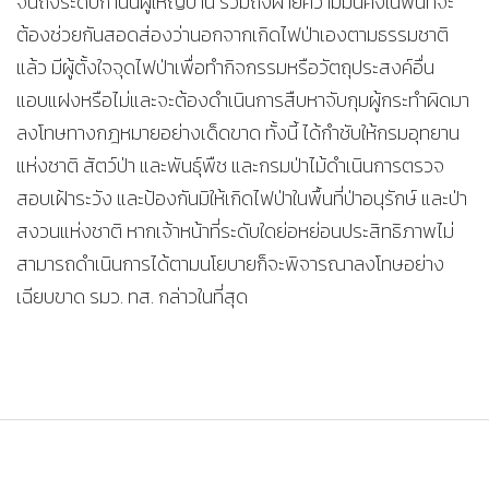
จนถึงระดับกำนันผู้ใหญ่บ้าน รวมถึงฝ่ายความมั่นคงในพื้นที่จะ
ต้องช่วยกันสอดส่องว่านอกจากเกิดไฟป่าเองตามธรรมชาติ
แล้ว มีผู้ตั้งใจจุดไฟป่าเพื่อทำกิจกรรมหรือวัตถุประสงค์อื่น
แอบแฝงหรือไม่และจะต้องดำเนินการสืบหาจับกุมผู้กระทำผิดมา
ลงโทษทางกฎหมายอย่างเด็ดขาด ทั้งนี้ ได้กำชับให้กรมอุทยาน
แห่งชาติ สัตว์ป่า และพันธุ์พืช และกรมป่าไม้ดำเนินการตรวจ
สอบเฝ้าระวัง และป้องกันมิให้เกิดไฟป่าในพื้นที่ป่าอนุรักษ์ และป่า
สงวนแห่งชาติ หากเจ้าหน้าที่ระดับใดย่อหย่อนประสิทธิภาพไม่
สามารถดำเนินการได้ตามนโยบายก็จะพิจารณาลงโทษอย่าง
เฉียบขาด รมว. ทส. กล่าวในที่สุด