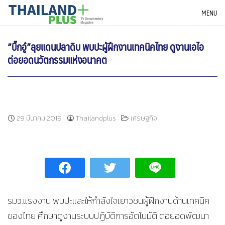
Skip
THAILANDPLUS NEWS
MENU
to
content
“บิ๊กอู๋”ลุยแดนปลาดิบ พบปะผู้ฝึกงานเทคนิคไทย ดูงานเอไอ
ต่อยอดนวัตกรรมแห่งอนาคต
29 มีนาคม 2019
Thailandplus
เศรษฐกิจ
รมว.แรงงาน พบปะและให้กำลังใจเยาวชนผู้ฝึกงานด้านเทคนิค
ของไทย ศึกษาดูงานระบบปฏิบัติการอัตโนมัติ ต่อยอดพัฒนา