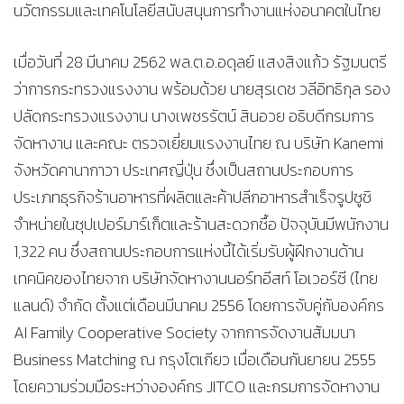
นวัตกรรมและเทคโนโลยีสนับสนุนการทำงานแห่งอนาคตในไทย
เมื่อวันที่ 28 มีนาคม 2562 พล.ต.อ.อดุลย์ แสงสิงแก้ว รัฐมนตรี
ว่าการกระทรวงแรงงาน พร้อมด้วย นายสุรเดช วลีอิทธิกุล รอง
ปลัดกระทรวงแรงงาน นางเพชรรัตน์ สินอวย อธิบดีกรมการ
จัดหางาน และคณะ ตรวจเยี่ยมแรงงานไทย ณ บริษัท Kanemi
จังหวัดคานากาวา ประเทศญี่ปุ่น ซึ่งเป็นสถานประกอบการ
ประเภทธุรกิจร้านอาหารที่ผลิตและค้าปลีกอาหารสำเร็จรูปซูชิ
จำหน่ายในซุปเปอร์มาร์เก็ตและร้านสะดวกซื้อ ปัจจุบันมีพนักงาน
1,322 คน ซึ่งสถานประกอบการแห่งนี้ได้เริ่มรับผู้ฝึกงานด้าน
เทคนิคของไทยจาก บริษัทจัดหางานนอร์ทอีสท์ โอเวอร์ซี (ไทย
แลนด์) จำกัด ตั้งแต่เดือนมีนาคม 2556 โดยการจับคู่กับองค์กร
AI Family Cooperative Society จากการจัดงานสัมมนา
Business Matching ณ กรุงโตเกียว เมื่อเดือนกันยายน 2555
โดยความร่วมมือระหว่างองค์กร JITCO และกรมการจัดหางาน