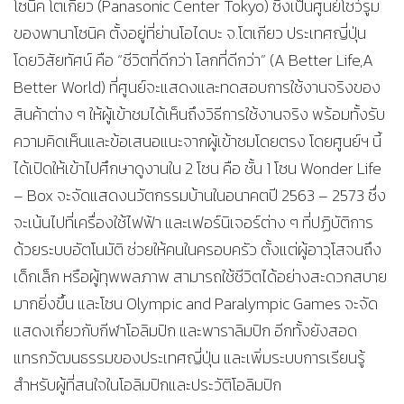
โซนิค โตเกียว (Panasonic Center Tokyo) ซึ่งเป็นศูนย์โชว์รูม
ของพานาโซนิค ตั้งอยู่ที่ย่านโอไดบะ จ.โตเกียว ประเทศญี่ปุ่น
โดยวิสัยทัศน์ คือ “ชีวิตที่ดีกว่า โลกที่ดีกว่า” (A Better Life,A
Better World) ที่ศูนย์จะแสดงและทดสอบการใช้งานจริงของ
สินค้าต่าง ๆ ให้ผู้เข้าชมได้เห็นถึงวิธีการใช้งานจริง พร้อมทั้งรับ
ความคิดเห็นและข้อเสนอแนะจากผู้เข้าชมโดยตรง โดยศูนย์ฯ นี้
ได้เปิดให้เข้าไปศึกษาดูงานใน 2 โซน คือ ชั้น 1 โซน Wonder Life
– Box จะจัดแสดงนวัตกรรมบ้านในอนาคตปี 2563 – 2573 ซึ่ง
จะเน้นไปที่เครื่องใช้ไฟฟ้า และเฟอร์นิเจอร์ต่าง ๆ ที่ปฏิบัติการ
ด้วยระบบอัตโนมัติ ช่วยให้คนในครอบครัว ตั้งแต่ผู้อาวุโสจนถึง
เด็กเล็ก หรือผู้ทุพพลภาพ สามารถใช้ชีวิตได้อย่างสะดวกสบาย
มากยิ่งขึ้น และโซน Olympic and Paralympic Games จะจัด
แสดงเกี่ยวกับกีฬาโอลิมปิก และพาราลิมปิก อีกทั้งยังสอด
แทรกวัฒนธรรมของประเทศญี่ปุ่น และเพิ่มระบบการเรียนรู้
สำหรับผู้ที่สนใจในโอลิมปิกและประวัติโอลิมปิก