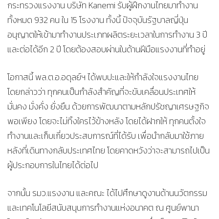
กระทรวงแรงงาน บริษัท Kanemi รับผู้ฝึกงานไทยมาทำงาน
ทั้งหมด 932 คน ใน 15 โรงงาน ทั้งนี้ ปัจจุบันรัฐบาลญี่ปุ่น
อนุญาตให้เข้ามาทำงานประเภทผลิตระยะเวลาในการทำงาน 3 ปี
และต่อได้อีก 2 ปี โดยต้องสอบผ่านในด้านฝีมือแรงงานที่ทำอยู่
โอกาสนี้ พล.ต.อ.อดุลย์ฯ ได้พบปะและให้กำลังใจแรงงานไทย
โดยกล่าวว่า ทุกคนเป็นกำลังสำคัญที่จะขับเคลื่อนประเทศให้
มั่นคง มั่งคั่ง ยั่งยืน ด้วยการพัฒนาตามหลักปรัชญาเศรษฐกิจ
พอเพียง โดยจะไม่ทิ้งใครไว้ข้างหลัง โดยได้ฝากให้ ทุกคนตั้งใจ
ทำงานและเก็บเกี่ยวประสบการณ์ที่ได้รับ เพื่อนำกลับมาใช้ภาย
หลังที่เดินทางกลับประเทศไทย โดยคาดหวังว่าจะสามารถไปเป็น
ผู้ประกอบการในไทยได้ต่อไป
จากนั้น รมว.แรงงาน และคณะ ได้ไปศึกษาดูงานด้านนวัตกรรม
และเทคโนโลยีสนับสนุนการทำงานแห่งอนาคต ณ ศูนย์พานา