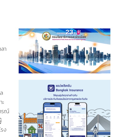
วลา
กล
าะ
ารณ์
้
โรง