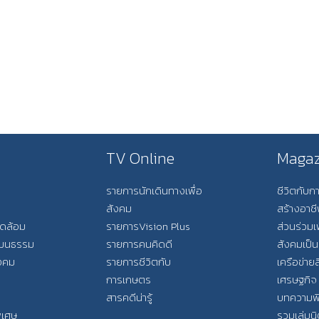
TV Online
Magaz
รายการนักเดินทางเพื่อ
ชีวิตกับ
สังคม
สร้างอาช
วดล้อม
รายการVision Plus
ส่วนร่วมเ
วัฒนธรรม
รายการคนคิดดี
สังคมเป็น
ังคม
รายการชีวิตกับ
เครือข่ายส
การเกษตร
เศรษฐกิจ
สารคดีน่ารู้
บทความพ
พิเศษ
รวมเล่มน