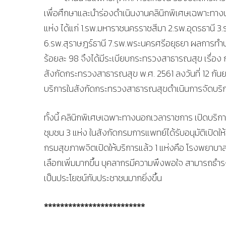
เพื่อศึกษาและนำร่องดำเนินงานคลินิกพิเศษเฉพาะทาง
แห่ง ได้แก่ 1.รพ.มหาราชนครราชสีมา 2.รพ.อุดรธานี 
6.รพ.สุราษฎร์ธานี 7.รพ.พระนครศรีอยุธยา ผลการทำป
ร้อยละ 98 จึงได้มีระเบียบกระทรวงสาธารณสุข เรื่อ
สังกัดกระทรวงสาธารณสุข พ.ศ. 2561 ลงวันที่ 12 กันยา
บริการในสังกัดกระทรวงสาธารณสุขดำเนินการจัดบริก
ทั้งนี้ คลินิกพิเศษเฉพาะทางนอกเวลาราชการ เปิดบริ
ชุมชน 3 แห่ง ในสังกัดกรมการแพทย์ได้รับอนุมัติเปิดให้
กรมสุขภาพจิตเปิดให้บริการแล้ว 1 แห่งคือ โรงพยาบา
เลือกเพิ่มมากขึ้น บุคลากรมีความพึงพอใจ สามารถธำรงบุ
เป็นประโยชน์กับประชาชนมากยิ่งขึ้น
*************************