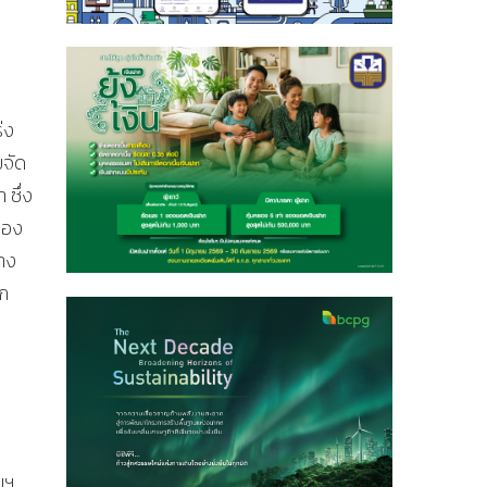
่ง
ยจัด
 ซึ่ง
ของ
าง
ูก
นฯ