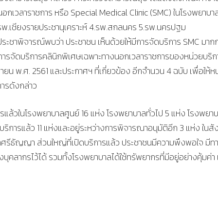
นอกเวลาราชการ หรือ Special Medical Clinic (SMC) ในโรงพยาบา
3.รพ.เชียงรายประชานุเคราะห์ 4.รพ.สกลนคร 5.รพ.นครปฐม
ระชาพิจารณ์พบว่า ประชาชน เห็นด้วยให้มีการจัดบริการ SMC มากก
ง การจัดบริการคลินิกพิเศษเฉพาะทางนอกเวลาราชการของหน่วยบริก
ยน พ.ศ. 2561 และประกาศฯ ที่เกี่ยวข้อง อีกจำนวน 4 ฉบับ เพื่อให้ห
ารดังกล่าว
การแล้วในโรงพยาบาลศูนย์ 16 แห่ง โรงพยาบาลทั่วไป 5 แห่ง โรงพยา
บริการแล้ว 11 แห่งและอยู่ระหว่างการพิจารณาอนุมัติอีก 3 แห่ง ในสั
ลศรีธัญญา ส่วนใหญ่ที่เปิดบริการแล้ว ประชาชนมีความพึงพอใจ มีท
คลากรไว้ได้ รวมทั้งโรงพยาบาลได้ใช้ทรัพยากรที่มีอยู่อย่างคุ้มค่า