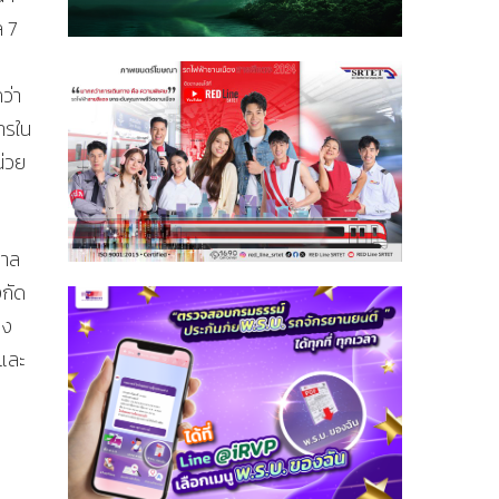
ล 7
ว่า
ารใน
น่วย
บาล
งกัด
าง
 และ