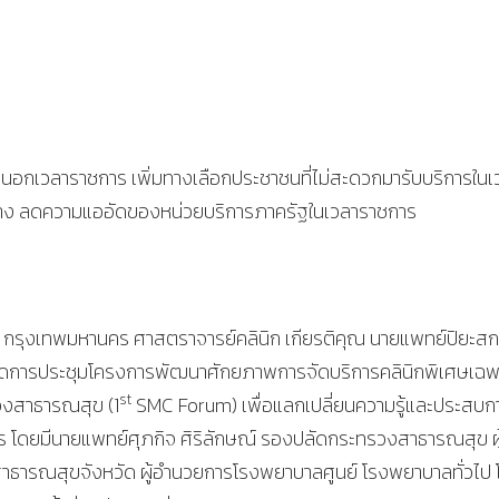
อกเวลาราชการ เพิ่มทางเลือกประชาชนที่ไม่สะดวกมารับบริการในเ
ทาง ลดความแออัดของหน่วยบริการภาครัฐในเวลาราชการ
์ กรุงเทพมหานคร ศาสตราจารย์คลินิก เกียรติคุณ นายแพทย์ปิยะส
ิดการประชุมโครงการพัฒนาศักยภาพการจัดบริการคลินิกพิเศษเฉพ
st
วงสาธารณสุข (1
SMC Forum) เพื่อแลกเปลี่ยนความรู้และประสบก
 โดยมีนายแพทย์ศุภกิจ ศิริลักษณ์ รองปลัดกระทรวงสาธารณสุข ผู
ารณสุขจังหวัด ผู้อำนวยการโรงพยาบาลศูนย์ โรงพยาบาลทั่วไป 