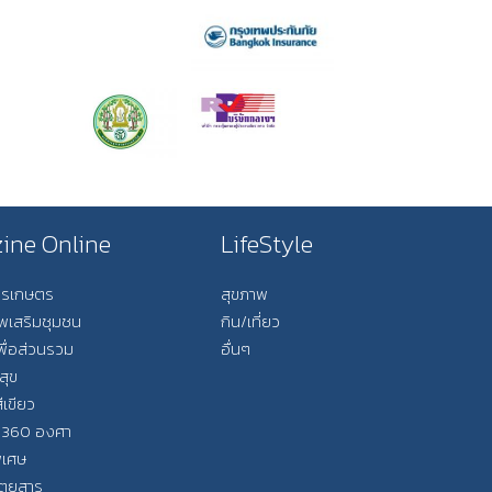
ine Online
LifeStyle
การเกษตร
สุขภาพ
ีพเสริมชุมชน
กิน/เที่ยว
พื่อส่วนรวม
อื่นๆ
สุข
ีเขียว
 360 องศา
ิเศษ
ิตยสาร