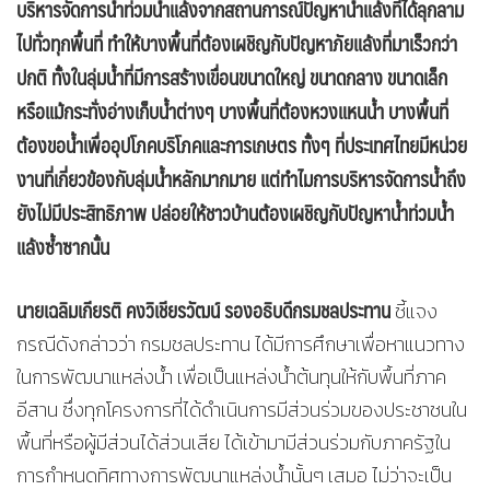
บริหารจัดการน้ำท่วมน้ำแล้งจากสถานการณ์ปัญหาน้ำแล้งที่ได้ลุกลาม
ไปทั่วทุกพื้นที่ ทำให้บางพื้นที่ต้องเผชิญกับปัญหาภัยแล้งที่มาเร็วกว่า
ปกติ ทั้งในลุ่มน้ำที่มีการสร้างเขื่อนขนาดใหญ่ ขนาดกลาง ขนาดเล็ก
หรือแม้กระทั่งอ่างเก็บน้ำต่างๆ บางพื้นที่ต้องหวงแหนน้ำ บางพื้นที่
ต้องขอน้ำเพื่ออุปโภคบริโภคและการเกษตร ทั้งๆ ที่ประเทศไทยมีหน่วย
งานที่เกี่ยวข้องกับลุ่มน้ำหลักมากมาย แต่ทำไมการบริหารจัดการน้ำถึง
ยังไม่มีประสิทธิภาพ ปล่อยให้ชาวบ้านต้องเผชิญกับปัญหาน้ำท่วมน้ำ
แล้งซ้ำซากนั้น
นายเฉลิมเกียรติ คงวิเชียรวัฒน์ รองอธิบดีกรมชลประทาน
ชี้แจง
กรณีดังกล่าวว่า กรมชลประทาน ได้มีการศึกษาเพื่อหาแนวทาง
ในการพัฒนาแหล่งน้ำ เพื่อเป็นแหล่งน้ำต้นทุนให้กับพื้นที่ภาค
อีสาน ซึ่งทุกโครงการที่ได้ดำเนินการมีส่วนร่วมของประชาชนใน
พื้นที่หรือผู้มีส่วนได้ส่วนเสีย ได้เข้ามามีส่วนร่วมกับภาครัฐใน
การกำหนดทิศทางการพัฒนาแหล่งน้ำนั้นๆ เสมอ ไม่ว่าจะเป็น