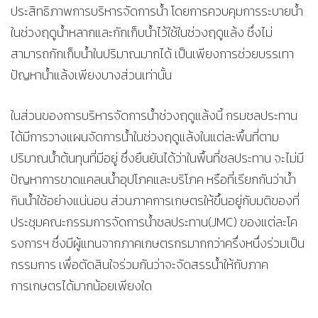
ประสิทธิภาพการบริหารจัดการน้ำ โดยการควบคุมการระบายน้ำ
ในช่วงฤดูน้ำหลากและกักเก็บน้ำไว้ใช้ในช่วงฤดูแล้ง ซึ่งไม่
สามารถกักเก็บน้ำในปริมาณมากได้ เป็นเพียงการช่วยบรรเทา
ปัญหาน้ำแล้งเพียงบางส่วนเท่านั้น
ในส่วนของการบริหารจัดการน้ำช่วงฤดูแล้งนี้ กรมชลประทาน
ได้มีการวางแผนจัดการน้ำในช่วงฤดูแล้งในแต่ละพื้นที่ตาม
ปริมาณน้ำต้นทุนที่มีอยู่ ซึ่งยืนยันได้ว่าในพื้นที่ชลประทาน จะไม่มี
ปัญหาการขาดแคลนน้ำอุปโภคและบริโภค หรือที่เรียกกันว่าน้ำ
กินน้ำใช้อย่างแน่นอน ส่วนภาคการเกษตรให้ขึ้นอยู่กับมติของที่
ประชุมคณะกรรมการจัดการน้ำชลประทาน(JMC) ของแต่ละโค
รงการฯ ซึ่งมีผู้แทนจากภาคเกษตรกรมากกว่าครึ่งหนึ่งร่วมเป็น
กรรมการ เพื่อตัดสินใจร่วมกันว่าจะจัดสรรน้ำให้กับภาค
การเกษตรได้มากน้อยเพียงใด