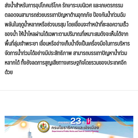
ส่งน้ำสำหรับการอุปโภคบริโภค รักษาระบบนิเวศ และเกษตรกรรม
ตลอดจนสามารถช่วยบรรเทาปัญหาด้านอุทกภัย ป้องกันน้ำท่วมฉับ
พลันในฤดูน้ำหลากหรือช่วงมรสุม โดยเขื่อนจะทำหน้าที่ชะลอความเร็ว
ของน้ำ ให้น้ำไหลผ่านได้เฉพาะตามปริมาณที่เหมาะสมดังจะเห็นได้จาก
พื้นที่ลุ่มเจ้าพระยา เขื่อนหรืออ่างเก็บน้ำจึงเป็นเครื่องมือในการบริหาร
จัดการน้ำท่วมได้อย่างมีประสิทธิภาพ สามารถบรรเทาปัญหาน้ำท่วม
หลากได้ ทั้งยังลดการสูญเสียทางเศรษฐกิจโดยรวมของประเทศอีก
ด้วย