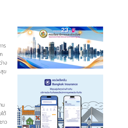
การ
ึก
ว่าง
สุข
งาน
ใต้
คชาว