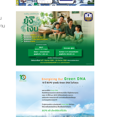
น
งาน