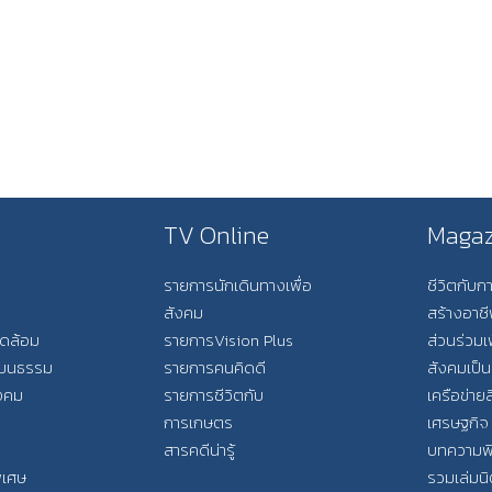
TV Online
Magaz
รายการนักเดินทางเพื่อ
ชีวิตกับ
สังคม
สร้างอาช
วดล้อม
รายการVision Plus
ส่วนร่วมเ
วัฒนธรรม
รายการคนคิดดี
สังคมเป็น
ังคม
รายการชีวิตกับ
เครือข่ายส
การเกษตร
เศรษฐกิจ
สารคดีน่ารู้
บทความพ
พิเศษ
รวมเล่มน