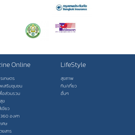
ine Online
LifeStyle
การเกษตร
สุขภาพ
ีพเสริมชุมชน
กิน/เที่ยว
พื่อส่วนรวม
อื่นๆ
สุข
ีเขียว
 360 องศา
ิเศษ
ิตยสาร