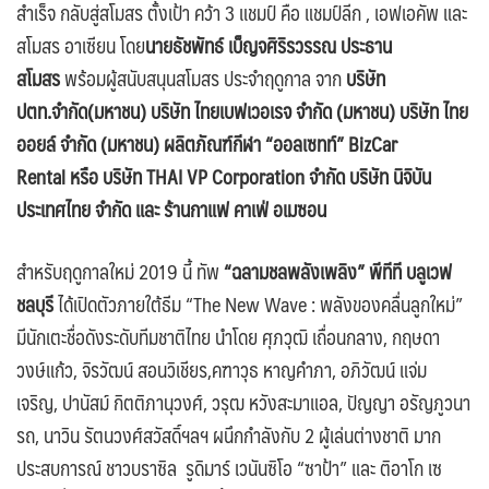
สำเร็จ กลับสู่สโมสร ตั้งเป้า คว้า 3 แชมป์ คือ แชมป์ลีก , เอฟเอคัพ และ
สโมสร อาเซียน โดย
นายธัชพัทธ์ เบ็ญจศิริรวรรณ ประธาน
สโมสร
พร้อมผู้สนับสนุนสโมสร ประจำฤดูกาล จาก
บริษัท
ปตท.จำกัด(มหาชน) บริษัท ไทยเบฟเวอเรจ จำกัด (มหาชน) บริษัท ไทย
ออยล์ จำกัด (มหาชน) ผลิตภัณฑ์กีฬา “ออลเซทท์”
BizCar
Rental หรือ บริษัท THAI VP Corporation จำกัด บริษัท นิจิบัน
ประเทศไทย จำกัด และ ร้านกาแฟ คาเฟ่ อเมซอน
สำหรับฤดูกาลใหม่ 2019 นี้ ทัพ
“ฉลามชลพลังเพลิง” พีทีที บลูเวฟ
ชลบุรี
ได้เปิดตัวภายใต้ธีม “The New Wave : พลังของคลื่นลูกใหม่”
มีนักเตะชื่อดังระดับทีมชาติไทย นำโดย ศุภวุฒิ เถื่อนกลาง, กฤษดา
วงษ์แก้ว, จิรวัฒน์ สอนวิเชียร,คฑาวุธ หาญคำภา, อภิวัฒน์ แจ่ม
เจริญ, ปานัสม์ กิตติภานุวงศ์, วรุฒ หวังสะมาแอล, ปัญญา อรัญภูวนา
รถ, นาวิน รัตนวงศ์สวัสดิ์ฯลฯ ผนึกกำลังกับ 2 ผู้เล่นต่างชาติ มาก
ประสบการณ์ ชาวบราซิล รูดิมาร์ เวนันซิโอ “ซาป้า” และ ติอาโก เซ