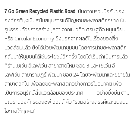
7
Go Green Recycled Plastic Road
เป็นความร่วมมือกันของ
องค์กรที่มุ่งมั่น สนับสนุนการแก้ปัญหาขยะพลาสติกอย่างเป็น
รูปธรรมด้วยการสร้างมูลค่า จากแนวคิดเศรษฐกิจ หมุนเวียน
หรือ Circular Economy ซึ่งนอกจากผลดีในเรื่องของสิ่ง
แวดล้อมแล้ว ยังได้ช่วยพัฒนาชุมชน โดยการนำขยะพลาสติก
กลับมาให้ชุมชนได้ใช้ประโยชน์อีกครั้ง โดยได้เริ่มดำเนินการแล้ว
ที่ร้านเซเว่น อีเลฟเว่น สาขาสายไหม ซอย 3 และ เซเว่น อี
เลฟเว่น สาขาราษฎร์ พัฒนา ซอย 24 โดยจะพัฒนาและขยายใน
สาขาต่อๆไป เพื่อลดขยะพลาสติกอย่างถาวรในอนาคต เพื่อ
เป็นการอนุรักษ์สิ่งแวดล้อมของประเทศ อย่างยั่งยืน ตาม
ปณิธานองค์กรของซีพี ออลล์ คือ “ร่วมสร้างสรรค์และแบ่งปัน
โอกาสให้ทุกคน”