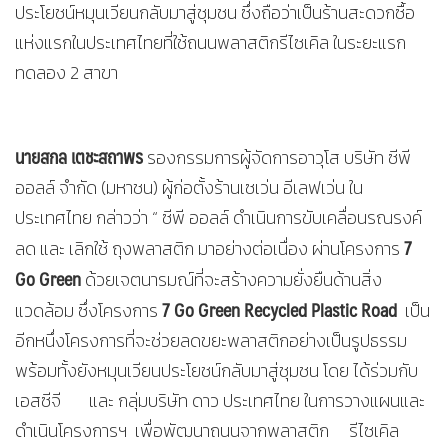
ประโยชน์หมุนเวียนกลับมาสู่ชุมชน ซึ่งถือว่าเป็นร้านสะดวกซื้อ
แห่งแรกในประเทศไทยที่ใช้ถนนพลาสติกรีไซเคิล ในระยะแรก
ทดลอง 2 สาขา
นายสกล เตชะสถาพร
รองกรรมการผู้จัดการอาวุโส บริษัท ซีพี
ออลล์ จำกัด (มหาชน) ผู้ก่อตั้งร้านเซเว่น อีเลฟเว่น ใน
ประเทศไทย กล่าวว่า “ ซีพี ออลล์ ดำเนินการขับเคลื่อนรณรงค์
7
ลด และ เลิกใช้ ถุงพลาสติก มาอย่างต่อเนื่อง ผ่านโครงการ
Go Green
ด้วยเจตนารมณ์ที่จะสร้างความยั่งยืนด้านสิ่ง
7
Go Green Recycled Plastic Road
แวดล้อม ซึ่งโครงการ
เป็น
อีกหนึ่งโครงการที่จะช่วยลดขยะพลาสติกอย่างเป็นรูปธรรม
พร้อมทั้งยังหมุนเวียนประโยชน์กลับมาสู่ชุมชน โดย ได้ร่วมกับ
เอสซีจี และ กลุ่มบริษัท ดาว ประเทศไทย ในการวางแผนและ
ดำเนินโครงการฯ เพื่อพัฒนาถนนจากพลาสติก รีไซเคิล