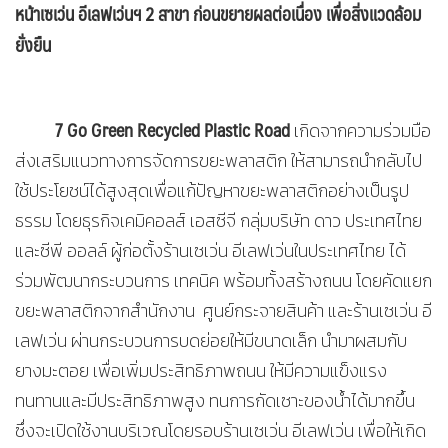
หน้าเซเว่น อีเลฟเว่นฯ
2 สาขา ก่อนขยายผลต่อเนื่อง เพื่อสิ่งแวดล้อม
ยั่งยืน
7 Go Green Recycled Plastic Road
เกิดจากความร่วมมือ
ส่งเสริมแนวทางการจัดการขยะพลาสติก ให้สามารถนำกลับไป
ใช้ประโยชน์ได้สูงสุดเพื่อแก้ปัญหาขยะพลาสติกอย่างเป็นรูป
ธรรม โดยธุรกิจเคมิคอลส์ เอสซีจี กลุ่มบริษัท ดาว ประเทศไทย
และซีพี ออลล์ ผู้ก่อตั้งร้านเซเว่น อีเลฟเว่นในประเทศไทย ได้
ร่วมพัฒนากระบวนการ เทคนิค พร้อมทั้งสร้างถนน โดยคัดแยก
ขยะพลาสติกจากสำนักงาน ศูนย์กระจายสินค้า และร้านเซเว่น อี
เลฟเว่น ผ่านกระบวนการบดย่อยให้มีขนาดเล็ก นำมาผสมกับ
ยางมะตอย เพื่อเพิ่มประสิทธิภาพถนน ให้มีความแข็งแรง
ทนทานและมีประสิทธิภาพสูง ทนการกัดเซาะของน้ำได้มากขึ้น
ซึ่งจะเปิดใช้งานบริเวณโดยรอบร้านเซเว่น อีเลฟเว่น เพื่อให้เกิด