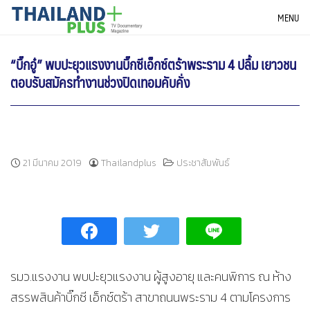
Skip
THAILANDPLUS NEWS
MENU
to
content
“บิ๊กอู๋” พบปะยุวแรงงานบิ๊กซีเอ็กซ์ตร้าพระราม 4 ปลื้ม เยาวชน
ตอบรับสมัครทำงานช่วงปิดเทอมคับคั่ง
21 มีนาคม 2019
Thailandplus
ประชาสัมพันธ์
รมว.แรงงาน พบปะยุวแรงงาน ผู้สูงอายุ และคนพิการ ณ ห้าง
สรรพสินค้าบิ๊กซี เอ็กซ์ตร้า สาขาถนนพระราม 4 ตามโครงการ