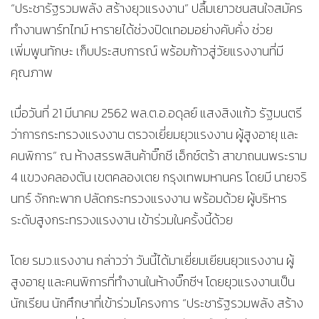
“ประชารัฐรวมพลัง สร้างยุวแรงงาน” ปลื้มเยาวชนสนใจสมัคร
ทำงานพาร์ทไทม์ หารายได้ช่วงปิดเทอมอย่างคับคั่ง ช่วย
เพิ่มพูนทักษะ เก็บประสบการณ์ พร้อมก้าวสู่วัยแรงงานที่มี
คุณภาพ
เมื่อวันที่ 21 มีนาคม 2562 พล.ต.อ.อดุลย์ แสงสิงแก้ว รัฐมนตรี
ว่าการกระทรวงแรงงาน ตรวจเยี่ยมยุวแรงงาน ผู้สูงอายุ และ
คนพิการ” ณ ห้างสรรพสินค้าบิ๊กซี เอ็กซ์ตร้า สาขาถนนพระราม
4 แขวงคลองตัน เขตคลองเตย กรุงเทพมหานคร โดยมี นายจริ
นทร์ จักกะพาก ปลัดกระทรวงแรงงาน พร้อมด้วย ผู้บริหาร
ระดับสูงกระทรวงแรงงาน เข้าร่วมในครั้งนี้ด้วย
โดย รมว.แรงงาน กล่าวว่า วันนี้ได้มาเยี่ยมเยียนยุวแรงงาน ผู้
สูงอายุ และคนพิการที่ทำงานในห้างบิ๊กซีฯ โดยยุวแรงงานเป็น
นักเรียน นักศึกษาที่เข้าร่วมโครงการ “ประชารัฐรวมพลัง สร้าง