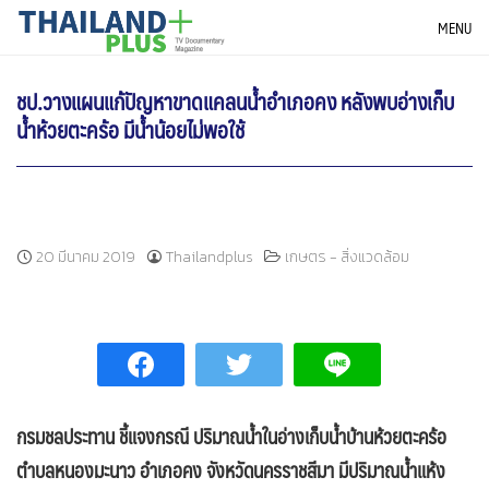
Skip
THAILANDPLUS NEWS
MENU
to
content
ชป.วางแผนแก้ปัญหาขาดแคลนน้ำอำเภอคง หลังพบอ่างเก็บ
น้ำห้วยตะคร้อ มีน้ำน้อยไม่พอใช้
20 มีนาคม 2019
Thailandplus
เกษตร - สิ่งแวดล้อม
กรมชลประทาน ชี้แจงกรณี ปริมาณน้ำในอ่างเก็บน้ำบ้านห้วยตะคร้อ
ตำบลหนองมะนาว อำเภอคง จังหวัดนครราชสีมา มีปริมาณน้ำแห้ง