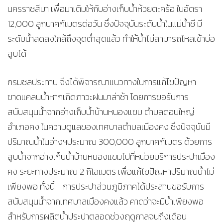
นครราชสีมา เพื่อมาเติมให้กับอ่างเก็บน้ำห้วยตะคร้อ ในอัตรา
12,000 ลูกบาศก์เมตรต่อวัน ซึ่งปัจจุบันระดับน้ำในแม่น้ำชี มี
ระดับน้ำลดลงใกล้ถึงจุดต่ำสุดแล้ว ทำให้น้ำไม่สามารถไหลเข้าบ่อ
สูบได้
กรมชลประทาน จึงได้พิจารณาแนวทางในการแก้ไขปัญหา
ขาดแคลนน้ำหากเกิดภาวะฝนมาล่าช้า โดยการขอรับการ
สนับสนุนน้ำจากอ่างเก็บน้ำบ้านหนองแขม ตำบลดอนใหญ่
อำเภอคง ในความดูแลของเทศบาลตำบลเมืองคง ซึ่งปัจจุบันมี
ปริมาณน้ำในอ่างฯประมาณ 300,000 ลูกบาศก์เมตร ด้วยการ
สูบน้ำจากอ่างเก็บน้ำบ้านหนองแขมไปที่หน่วยบริการประปาเมือง
คง ระยะทางประมาณ 2 กิโลเมตร เพื่อแก้ไขปัญหาปริมาณน้ำไม่
เพียงพอ ทั้งนี้ การประปาส่วนภูมิภาคได้ประสานขอรับการ
สนับสนุนน้ำจากเทศบาลเมืองคงแล้ว คาดว่าจะมีน้ำเพียงพอ
สำหรับการผลิตน้ำประปาตลอดช่วงฤดูกาลจนถึงเดือน