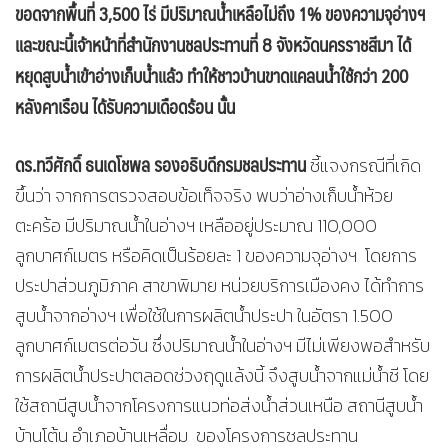
ขอดจากพื้นที่ 3
,500 ไร่ มีปริมาณน้ำเหลือไม่ถึง 1% ของความจุอ่างฯ
และขณะนี้เจ้าหน้าที่สำนักงานชลประทานที่ 8 จังหวัดนครราชสีมา ได้
หยุดสูบน้ำเข้าอ่างเก็บน้ำแล้ว ทำให้ชาวบ้านขาดแคลนน้ำใช้กว่า 200
หลังคาเรือน ได้รับความเดือดร้อน นั้น
ดร.ทวีศักดิ์ ธนเดโชพล รองอธิบดีกรมชลประทาน
ชี้แจงกรณีที่เกิด
ขึ้นว่า จากการตรวจสอบข้อเท็จจริง พบว่าอ่างเก็บน้ำห้วย
ตะคร้อ มีปริมาณน้ำในอ่างฯ เหลืออยู่ประมาณ 110,000
ลูกบาศก์เมตร หรือคิดเป็นร้อยละ 1 ของความจุอ่างฯ โดยการ
ประปาส่วนภูมิภาค สาขาพิมาย หน่วยบริการเมืองคง ได้ทำการ
สูบน้ำจากอ่างฯ เพื่อใช้ในการผลิตน้ำประปา ในอัตรา 1.500
ลูกบาศก์เมตรต่อวัน ซึ่งปริมาณน้ำในอ่างฯ มีไม่เพียงพอสำหรับ
การผลิตน้ำประปาตลอดช่วงฤดูแล้งนี้ จึงสูบน้ำจากแม่น้ำชี โดย
ใช้สถานีสูบน้ำจากโครงการแนวท่อส่งน้ำส่วนเหนือ สถานีสูบน้ำ
บ้านโต้น อำเภอบ้านเหลื่อม ของโครงการชลประทาน