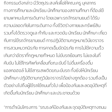
กิจกรรมดังกล่าว มีวัตถุประสงค์เพื่อให้คณะครู บุคลากร
ทางการศึกษาและนักเรียน นักศึกษาของสถานศึกษา ที่ต้องใช้
ยานพาหนะในการเดินทาง โดยเฉพาะรถจักรยานยนต์ ได้รับ
ความปลอดภัยในการเดินทาง ทั้งชีวิตร่างกายและทรัพย์สิน
รวมทั้งได้ตรวจดูแล กำกับ และกวดขัน นักเรียน นักศึกษา เกี่ยว
กับการใช้รถจักรยานยนต์ การปฏิบัติตามกฎหมายวินัยจราจร
การสวมหมวกนิรภัย การคาดเข็มขัดนิรภัย การไม่ใช้ความเร็ว
เกินกว่าอัตราที่กฎหมายกำหนด ไม่ขับรถย้อนศร ไม่แซงในที่
คับขัน ไม่ใช้โทรศัพท์เคลื่อนที่ขณะขับขี่ ไม่ดื่มเครื่องดื่ม
แอลกอฮอล์ ไม่ใช้สารเสพติดขณะขับรถ ทั้งยังให้นักเรียน
นักศึกษา ปฏิบัติตามกฎวินัยจราจรได้อย่างถูกต้อง รวมถึงเป็น
ตัวอย่างไปถึงผู้ใช้รถใช้ถนนทั่วไป เพื่อป้องกันและลดอุบัติเหตุที่
เกิดขึ้นกับนักเรียน นักศึกษา และประชาชนด้วย
“การดำเนินโครงการ “รณรงค์ป้องกันและจุดอุบัติเหตุทางถนน