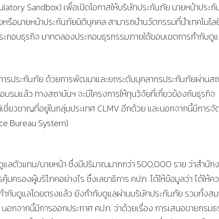
ulatory Sandbox) เพื่อเปิดโอกาสให้บริษัทประกันภัย นายหน้าประกั
นภัยหรือนายหน้าประกันภัยนิติบุคคล สามารถนำนวัตกรรมที่นำเทคโนโลย
การประกอบธุรกิจ มาทดลองประกอบธุรกรรมภายใต้ขอบเขตการกำกับดู
้านการประกันภัย ด้วยการพัฒนาและยกระดับบุคลากรประกันภัยผ่านสถ
รมแล้ว ทางสถาบันฯ จะมีโครงการให้ทุนวิจัยที่เกี่ยวข้องกับธุรกิจ
 ผู้เชี่ยวชาญที่อยู่ในกลุ่มประเทศ CLMV อีกด้วย และนอกจากนี้มีการจั
nce Bureau System)
กับดูแลตัวแทน/นายหน้า ซึ่งมีปริมาณมากกว่า 500,000 ราย ว่าสำนัก
้มครองผู้บริโภคอย่างไร ซึ่งเลขาธิการ คปภ. ได้ให้ข้อมูลว่า ได้ให้ค
กำกับดูแลโดยตรงแล้ว ยังกำกับดูแลผ่านบริษัทประกันภัย รวมทั้งส
ล้ชิด นอกจากนี้มีการออกประกาศ คปภ. ว่าด้วยเรื่อง การเสนอขายกรมธ