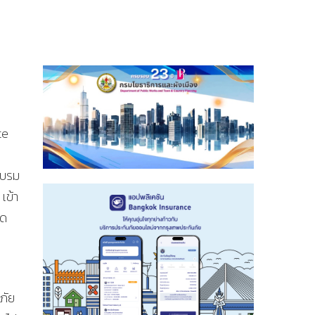
te
อบรม
เข้า
าด
ภัย