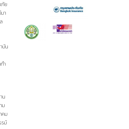
นภัย
ีมา
แล
าบัน
ดทำ
งาน
วาม
มาคม
รรม์