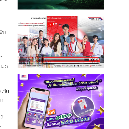
ิ่ม
้า
ำหนด
ระกัน
นา
 2
ร