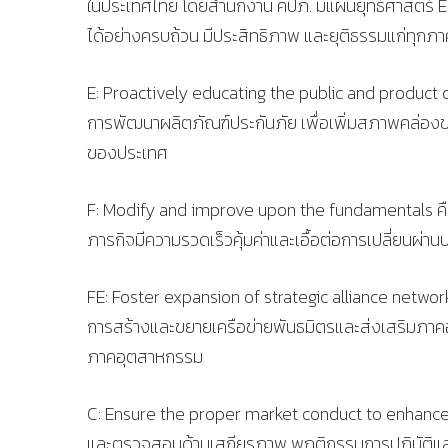
ในประเทศไทย โดยสำนักงาน คปภ. มีแผนยุทธ์ศาสตร์ E.F.
ได้อย่างครบถ้วน มีประสิทธิภาพ และยุติธรรมแก่ทุกภา
E: Proactively educating the public and product 
การพัฒนาผลิตภัณฑ์ประกันภัย เพื่อเพิ่มสภาพคล่องข
ของประเทศ
F: Modify and improve upon the fundamentals คื
ภารกิจมีความรวดเร็วคุ้มค่าและเอื้อต่อการเปลี่ยนผ
FE: Foster expansion of strategic alliance netwo
การสร้างและขยายเครือข่ายพันธมิตรและส่งเสริมภาค
ภาคอุตสาหกรรม
C: Ensure the proper market conduct to enhance t
และตรวจสอบด้านเสถียรภาพ พฤติกรรมการปฏิบัติและก