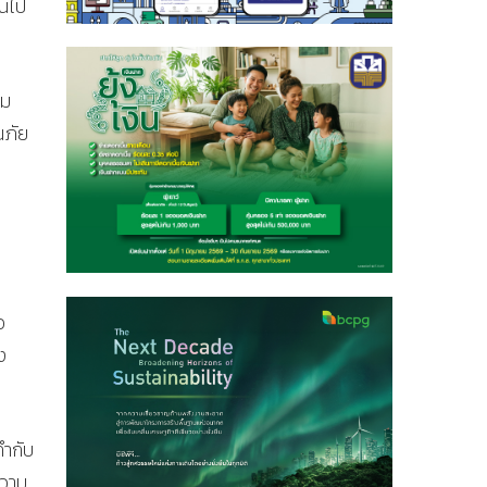
็นไป
ิม
นภัย
อ
ง
กำกับ
ความ