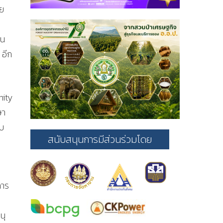
ัย
าน
 อีก
nity
ษา
ับ
สนับสนุนการมีส่วนร่วมโดย
การ
นุ