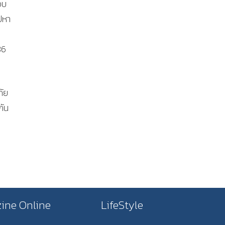
อบ
ปหา
86
ภัย
กัน
ine Online
LifeStyle