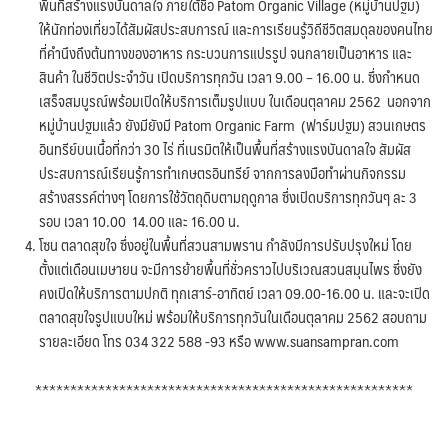
พื้นที่สร้างแรงบันดาลใจ ภายใต้ชื่อ Patom Organic Village (หมู่บ้านปฐม)
ให้นักท่องเที่ยวได้สัมผัสประสบการณ์ และการเรียนรู้วิถีชีวิตสมดุลของคนไทย
ที่คำนึงถึงต้นทางของอาหาร กระบวนการแปรรูป จนกลายเป็นอาหาร และ
สินค้า ในชีวิตประจำวัน เปิดบริการทุกวัน เวลา 9.00 – 16.00 น. ซึ่งกำหนด
เสร็จสมบูรณ์พร้อมเปิดให้บริการเต็มรูปแบบ ในเดือนตุลาคม 2562 นอกจาก
หมู่บ้านปฐมแล้ว ยังมียังมี Patom Organic Farm (ฟาร์มปฐม) สวนเกษตร
อินทรีย์บนเนื้อที่กว่า 30 ไร่ ที่เนรมิตให้เป็นพื้นที่สร้างแรงบันดาลใจ สัมผัส
ประสบการณ์เรียนรู้การทำเกษตรอินทรีย์ จากการลงมือทำผ่านกิจกรรม
สร้างสรรค์ต่างๆ โดยการใช้วัตถุดิบตามฤดูกาล ซึ่งเปิดบริการทุกวันๆ ละ 3
รอบ เวลา 10.00 14.00 และ 16.00 น.
โซน ตลาดสุขใจ ซึ่งอยู่ในพื้นที่สวนสามพราน กำลังมีการปรับปรุงใหม่ โดย
ตั้งแต่เดือนเมษายน จะมีการย้ายพื้นที่ชั่วคราวไปบริเวณสวนสมุนไพร ซึ่งยัง
คงเปิดให้บริการตามปกติ ทุกเสาร์-อาทิตย์ เวลา 09.00-16.00 น. และจะเปิด
ตลาดสุขใจรูปแบบใหม่ พร้อมให้บริการทุกวันในเดือนตุลาคม 2562 สอบถาม
รายละเอียด โทร 034 322 588 -93 หรือ www.suansampran.com
******************************************************