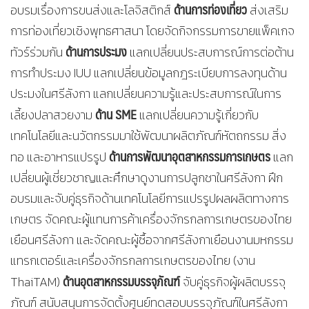
ด้านการท่องเที่ยว
อบรมเรื่องการขนส่งและโลจิสติกส์
ส่งเสริม
การท่องเที่ยวเชิงพุทธศาสนา โดยจัดกิจกรรมการขายแพ็คเกจ
ด้านการประมง
ทัวร์ร่วมกัน
แลกเปลี่ยนประสบการณ์การต่อต้าน
การทำประมง IUU แลกเปลี่ยนข้อมูลกฎระเบียบการลงทุนด้าน
ประมงในศรีลังกา แลกเปลี่ยนความรู้และประสบการณ์ในการ
ด้าน
SME
เลี้ยงปลาสวยงาม
แลกเปลี่ยนความรู้เกี่ยวกับ
เทคโนโลยีและนวัตกรรมมาใช้พัฒนาผลิตภัณฑ์หัตถกรรม สิ่ง
ด้านการพัฒนาอุตสาหกรรมการเกษตร
ทอ และอาหารแปรรูป
แลก
เปลี่ยนผู้เชี่ยวชาญและศึกษาดูงานการปลูกชาในศรีลังกา ฝึก
อบรมและจับคู่ธุรกิจด้านเทคโนโลยีการแปรรูปผลผลิตทางการ
เกษตร จัดคณะผู้แทนการค้าเครื่องจักรกลการเกษตรของไทย
เยือนศรีลังกา และจัดคณะผู้ซื้อจากศรีลังกาเยือนงานมหกรรม
แทรกเตอร์และเครื่องจักรกลการเกษตรของไทย (งาน
ด้านอุตสาหกรรมบรรจุภัณฑ์
ThaiTAM)
จับคู่ธุรกิจผู้ผลิตบรรจุ
ภัณฑ์ สนับสนุนการจัดตั้งศูนย์ทดสอบบรรจุภัณฑ์ในศรีลังกา