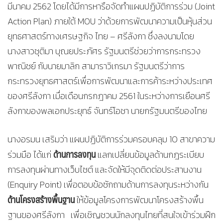
มีนาคม 2562 โดยได้มีการหารือจัดทำแผนปฏิบัติการร่วม (Joint
Action Plan) ภายใต้ MOU ว่าด้วยการพัฒนาความเป็นหุ้นส่วน
ยุทธศาสตร์ทางเศรษฐกิจ ไทย – ศรีลังกา ซึ่งลงนามโดย
นางสาวชุติมา บุณยประภัศร รัฐมนตรีช่วยว่าการกระทรวง
พาณิชย์ กับนายมาลิก สามาราวิเกรมา รัฐมนตรีว่าการ
กระทรวงยุทธศาสตร์เพื่อการพัฒนาและการค้าระหว่างประเทศ
ของศรีลังกา เมื่อเดือนกรกฎาคม 2561 ในระหว่างการเยือนศรี
ลังกาของพลเอกประยุทธ์ จันทร์โอชา นายกรัฐมนตรีของไทย
นางอรมน เสริมว่า แผนปฏิบัติการร่วมครอบคลุม 10 สาขาความ
ด้านการลงทุน
ร่วมมือ ได้แก่
แลกเปลี่ยนข้อมูลด้านกฎระเบียบ
การลงทุนผ่านทางเว็บไซต์ และจัดให้มีจุดติดต่อประสานงาน
(Enquiry Point) เพื่อตอบข้อซักถามด้านการลงทุนระหว่างกัน
ด้านโครงสร้างพื้นฐาน
ให้ข้อมูลโครงการพัฒนาโครงสร้างพื้น
ฐานของศรีลังกา เพื่อเชิญชวนนักลงทุนไทยที่สนใจเข้าร่วมฝึก