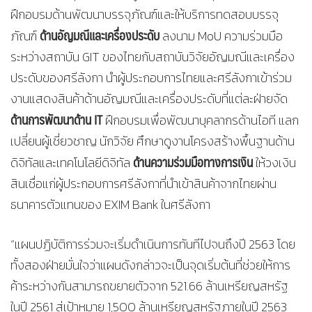
ฝึกอบรมด้านพัฒนาบรรจุภัณฑ์และให้บริการทดสอบบรรจุ
ด้านอัญมณีและเครื่องประดับ
ภัณฑ์
ลงนาม MoU ความร่วมมือ
ระหว่างสถาบัน GIT ของไทยกับสถาบันวิจัยอัญมณีและเครื่อง
ประดับของศรีลังกา นำผู้ประกอบการไทยและศรีลังกาเข้าร่วม
งานแสดงสินค้าด้านอัญมณีและเครื่องประดับที่แต่ละฝ่ายจัด
ด้านการพัฒนาด้าน
IT
ฝึกอบรมเพื่อพัฒนาบุคลากรด้านไอที แลก
เปลี่ยนผู้เชี่ยวชาญ นักวิจัย ศึกษาดูงานโครงสร้างพื้นฐานด้าน
ด้านความร่วมมือทางการเงิน
ดิจิทัลและเทคโนโลยีดิจิทัล
ให้วงเงิน
สินเชื่อแก่ผู้ประกอบการศรีลังกาที่นำเข้าสินค้าจากไทยผ่าน
ธนาคารตัวแทนของ EXIM Bank ในศรีลังกา
“แผนปฏิบัติการร่วมจะเริ่มดำเนินการทันทีไปจนถึงปี 2563 โดย
ทั้งสองฝ่ายมั่นใจว่าแผนดังกล่าวจะเป็นจุดเริ่มต้นที่ช่วยให้การ
ค้าระหว่างกันสามารถขยายตัวจาก 521.66 ล้านเหรียญสหรัฐ
ในปี 2561 สู่เป้าหมาย 1,500 ล้านเหรียญสหรัฐภายในปี 2563