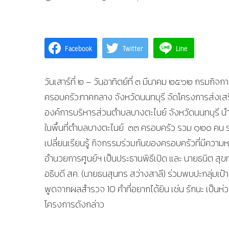
Facebook
Twitter
Line
วันเสาร์ที่ ๒ – วันอาทิตย์ที่ ๓ มีนาคม ๒๕๖๒ กรมก
ครอบครัวภาคกลาง จังหวัดนนทบุรี จัดโครงการส่งเ
องค์การบริหารส่วนตำบลบางตะไนย์ จังหวัดนนทบุรี นำ
ในพื้นที่ตำบลบางตะไนย์ ๓๓ ครอบครัว รวม ๑๒๐ คน ร
เปลี่ยนเรียนรู้ กิจกรรมร่วมกันของครอบครัวที่มีคว
อำนวยการศูนย์ฯ เป็นประธานพิธีเปิด และ นายธนิต สุ
อธิบดี สค. (นายธนสุนทร สว่างสาลี) ร่วมพบปะกลุ่ม
พูดจากผลสำรวจ 10 คำที่อยากได้ยิน เช่น รักนะ เป็นห่วง 
โครงการดังกล่าว