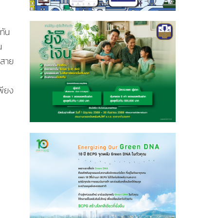
่ทัน
น
รสาย
พียง