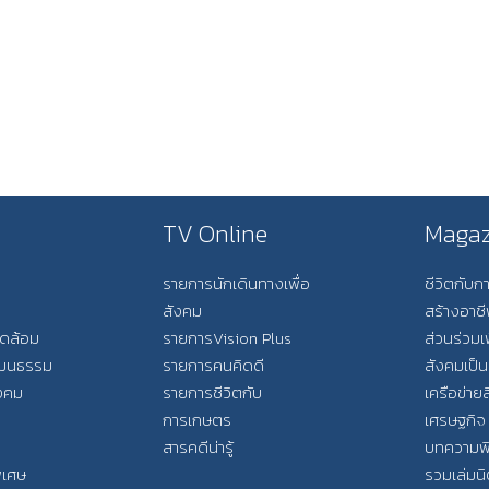
TV Online
Magaz
รายการนักเดินทางเพื่อ
ชีวิตกับ
สังคม
สร้างอาช
วดล้อม
รายการVision Plus
ส่วนร่วมเ
วัฒนธรรม
รายการคนคิดดี
สังคมเป็น
ังคม
รายการชีวิตกับ
เครือข่ายส
การเกษตร
เศรษฐกิจ
สารคดีน่ารู้
บทความพ
พิเศษ
รวมเล่มน