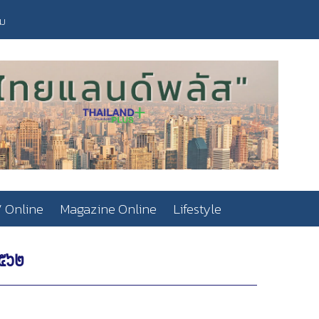
วม
 Online
Magazine Online
Lifestyle
๒๕๖๒