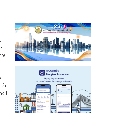
ะ
มกับ
งวัย
้
ง
วยคำ
งนี้