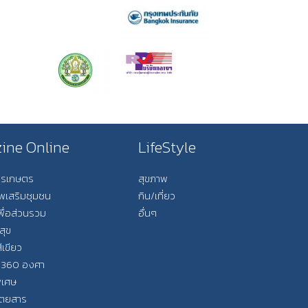
ine Online
LifeStyle
การเกษตร
สุขภาพ
ีพเสริมชุมชน
กิน/เที่ยว
พื่อส่วนรวม
อื่นๆ
สุข
ีเขียว
 360 องศา
ิเศษ
ิตยสาร