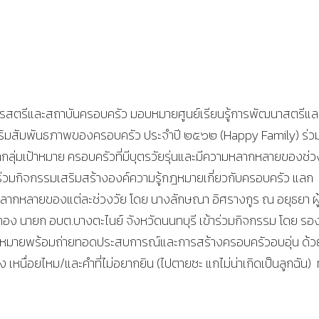
ิจการสตรีและสถาบันครอบครัว มอบหมายศูนย์เรียนรู้การพัฒนาสตรีแล
สริมสัมพันธภาพของครอบครัว ประจำปี ๒๕๖๒ (Happy Family) ร่ว
กลุ่มเป้าหมาย ครอบครัวที่มีบุตรวัยรุ่นและมีความหลากหลายของช่ว
่วมกิจกรรมเสริมสร้างองค์ความรู้กฎหมายเกี่ยวกับครอบครัว แลก
ามหลากหลายของแต่ละช่วงวัย โดย นางลักษณา อิศรางกูร ณ อยุธยา ผู
ขทอง นายก อบต.บางตะไนย์ จังหวัดนนทบุรี เข้าร่วมกิจกรรม โดย รอ
เป้าหมายพร้อมถ่ายทอดประสบการณ์และการสร้างครอบครัวอบอุ่น ด้
เหนื่อยไหม/และคำที่ไม่อยากยิน (ไปตายซะ แกไม่น่าเกิดเป็นลูกฉัน) ทั้