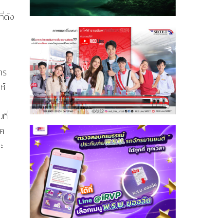
ี่ดัง
าร
ห์
ี่
าค
ะ