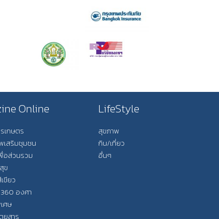
ine Online
LifeStyle
การเกษตร
สุขภาพ
ีพเสริมชุมชน
กิน/เที่ยว
พื่อส่วนรวม
อื่นๆ
สุข
ีเขียว
 360 องศา
ิเศษ
ิตยสาร