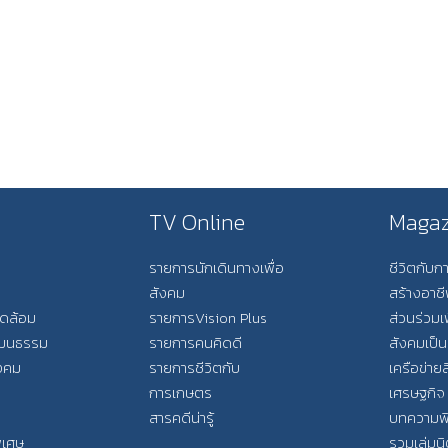
TV Online
Magaz
รายการนักเดินทางเพื่อ
ชีวิตกับ
สังคม
สร้างอาช
วดล้อม
รายการVision Plus
ส่วนร่วมเ
วัฒนธรรม
รายการคนคิดดี
สังคมเป็น
ังคม
รายการชีวิตกับ
เครือข่ายส
การเกษตร
เศรษฐกิจ
สารคดีน่ารู้
บทความพ
พิเศษ
รวมเล่มน