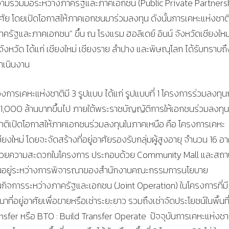
วามร่วมมือระหว่างภาครัฐและภาคเอกชน (Public Private Partners
าศัย โดยเปิดโอกาสให้ภาคเอกชนมาร่วมลงทุน ดังนั้นการเคหะแห่งชาต
าครัฐและภาคเอกชน” ขึ้น ณ โรงแรม ฮอลิเดย์ อินน์ จังหวัดเชียงใหม
 จังหวัด ได้แก่ เชียงใหม่ เชียงราย ลำปาง และพิษณุโลก ได้รับทราบถึ
ำเนินงาน
เคหะแห่งชาติมี 3 รูปแบบ ได้แก่ รูปแบบที่ 1 โครงการร่วมลงทุน
ต่ 1,000 ล้านบาทขึ้นไป ภายใต้พระราชบัญญัติการให้เอกชนร่วมลงทุน
ชาติเปิดโอกาสให้ภาคเอกชนร่วมลงทุนในภาคเหนือ คือ โครงการเคหะ
ใหม่ โดยจะจัดสร้างที่อยู่อาศัยรองรับกลุ่มผู้สูงอายุ จำนวน 16 อ
มีสิ่งอำนวยความสะดวกในโครงการ ประกอบด้วย Community Mall และสถ
บันอยู่ระหว่างการพิจารณาของสำนักงานคณะกรรมการนโยบาย
ินกิจการระหว่างภาครัฐและเอกชน (Joint Operation) ในโครงการที่มี
ที่อยู่อาศัยเพื่อขายหรือเช่าระยะยาว รวมถึงเช่าจัดประโยชน์ในพื้นท
sfer หรือ BTO : Build Transfer Operate ปัจจุบันการเคหะแห่งชาต