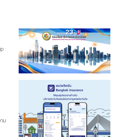
p :
วาม