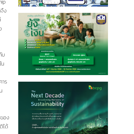
hip
ิจึง
่
ง
กับ
ใน
าคาร
าน
ี่ของ
ิได้