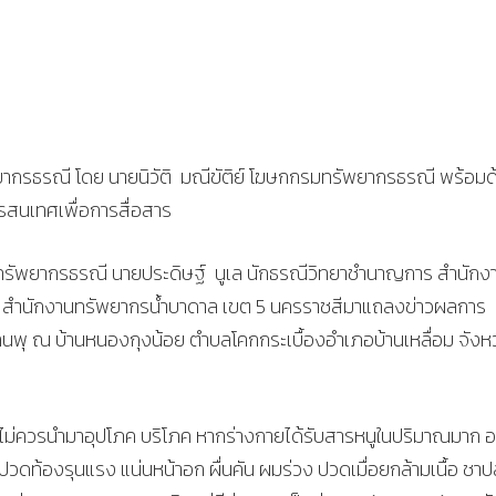
รัพยากรธรณี โดย นายนิวัติ มณีขัติย์ โฆษกกรมทรัพยากรธรณี พร้อมด
รสนเทศเพื่อการสื่อสาร
ทรัพยากรธรณี นายประดิษฐ์ นูเล นักธรณีวิทยาชำนาญการ สำนักง
ษ์ สำนักงานทรัพยากรน้ำบาดาล เขต 5 นครราชสีมาแถลงข่าวผลการ
โคลนพุ ณ บ้านหนองกุงน้อย ตำบลโคกกระเบื้องอำเภอบ้านเหลื่อม จังห
อยไม่ควรนำมาอุปโภค บริโภค หากร่างกายได้รับสารหนูในปริมาณมาก 
ปวดท้องรุนแรง แน่นหน้าอก ผื่นคัน ผมร่วง ปวดเมื่อยกล้ามเนื้อ ชา