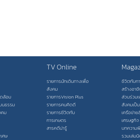
TV Online
Magaz
รายการนักเดินทางเพื่อ
ชีวิตกับ
สังคม
สร้างอาช
วดล้อม
รายการVision Plus
ส่วนร่วมเ
วัฒนธรรม
รายการคนคิดดี
สังคมเป็น
ังคม
รายการชีวิตกับ
เครือข่ายส
การเกษตร
เศรษฐกิจ
สารคดีน่ารู้
บทความพ
พิเศษ
รวมเล่มน