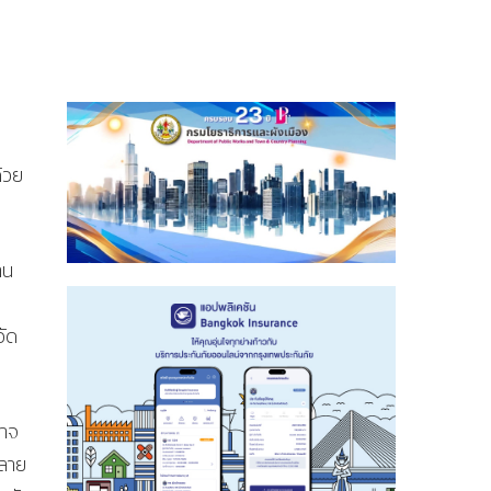
้วย
าน
วัด
อาจ
ปลาย