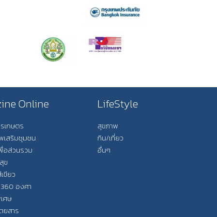
ine Online
LifeStyle
การเกษตร
สุขภาพ
ีพเสริมชุมชน
กิน/เที่ยว
พื่อส่วนรวม
อื่นๆ
สุข
ีเขียว
 360 องศา
ิเศษ
ิตยสาร