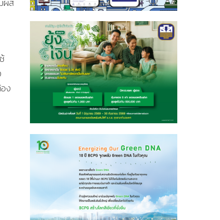
ัมผัส
ช้
ง
้อง