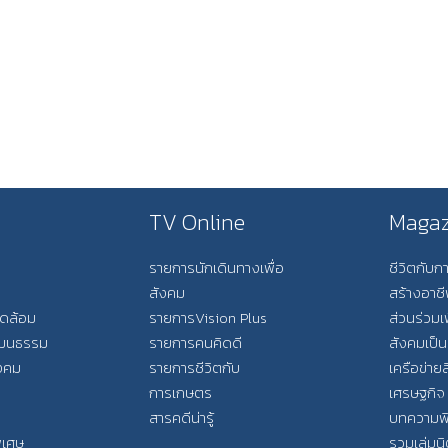
TV Online
Magaz
รายการนักเดินทางเพื่อ
ชีวิตกับ
สังคม
สร้างอาช
วดล้อม
รายการVision Plus
ส่วนร่วมเ
วัฒนธรรม
รายการคนคิดดี
สังคมเป็น
ังคม
รายการชีวิตกับ
เครือข่ายส
การเกษตร
เศรษฐกิจ
สารคดีน่ารู้
บทความพ
พิเศษ
รวมเล่มน