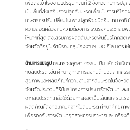
เพื่อส่งเข้าโรงงานแปรรูป
กลุ่มที่ 2
จังหวัดที่มีการปลู
เป็นพื้นที่ส่งเสริมการปลูกสับปะรดเพื่อเน้นการบริโภคผ
เกษตรกรปรับเปลี่ยนไปเพาะปลูกพืชชนิดอื่นแทน อาทิ มั
ความสอดคล้องกับความต้องการ รณรงค์ประชาสัมพัน
ให้มากที่สุด ส่งเสริมการผลิตสับปะรดพันธุ์บริโภคสด
จังหวัดที่อยู่ในรัศมีรอบกลุ่มโรงงานฯ 100 กิโลเมตร ให
ด้านการแปรรูป
กระทรวงอุตสาหกรรม เป็นหลัก ดำเนินการ
กับสับปะรด เช่น ศึกษาลู่ทางการลงทุนด้านอุตสาหกร
สุขภาพและผลิตภัณฑ์ความงามจากสับปะรดในจังหวัดลำ
จังหวัดประจวบคีรีขันธ์ โครงการประชารัฐพัฒนาและแก
จากสับปะรดที่เหลือใช้ด้วยการผลิตเป็นเส้นใยเสริมแร
ผลิตภัณฑ์สิ่งทอเทคนิคจากใบสับปะรด ศึกษาศักยภาพ
เพื่อรองรับการพัฒนาอุตสาหกรรมอาหารและเครื่องดื่ม