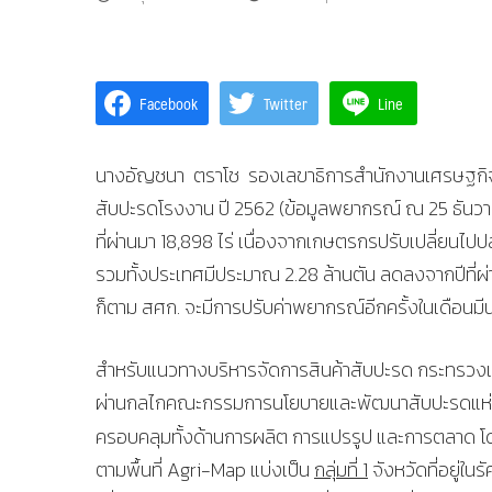
Facebook
Twitter
Line
นางอัญชนา ตราโช รองเลขาธิการสำนักงานเศรษฐกิ
สับปะรดโรงงาน ปี 2562 (ข้อมูลพยากรณ์ ณ 25 ธันวาคม 
ที่ผ่านมา 18,898 ไร่ เนื่องจากเกษตรกรปรับเปลี่ยนไป
รวมทั้งประเทศมีประมาณ 2.28 ล้านตัน ลดลงจากปีที่ผ่าน
ก็ตาม สศก. จะมีการปรับค่าพยากรณ์อีกครั้งในเดือนมีน
สำหรับแนวทางบริหารจัดการสินค้าสับปะรด กระทรวงเกษ
ผ่านกลไกคณะกรรมการนโยบายและพัฒนาสับปะรดแห่งชา
ครอบคลุมทั้งด้านการผลิต การแปรรูป และการตลาด โ
ตามพื้นที่ Agri-Map แบ่งเป็น
กลุ่มที่ 1
จังหวัดที่อยู่ใน