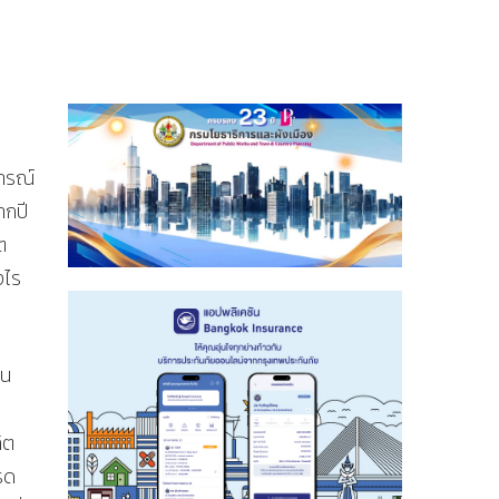
ารณ์
ากปี
ต
งไร
อน
ง
ิต
ะรด