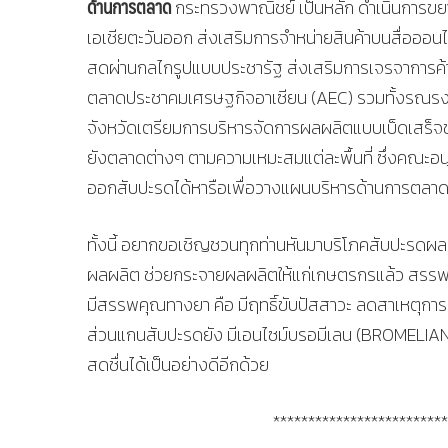
ด้านการตลาด
กระทรวงพาณิชย์ เป็นหลัก ดำเนินการขย
เอเชียตะวันออก ส่งเสริมการจำหน่ายสินค้าบนสื่ออ
สดผ่านกลไกรูปแบบประชารัฐ ส่งเสริมการเจรจาการค้
ตลาดประชาคมเศรษฐกิจอาเซียน (AEC) รวมทั้งรณรงค์
จังหวัดเตรียมการบริหารจัดการผลผลิตแบบเบ็ดเสร็จช่
ยังตลาดต่างๆ ตามความเหมะสมแต่ละพื้นที่ ซึ่งคณะ
ออกสับปะรดได้หารือเพื่อวางแผนบริหารด้านการตลาดร
ทั้งนี้ อยากขอเชิญชวนทุกท่านหันมาบริโภคสับปะรดผ
ผลผลิต ช่วยกระจายผลผลิตให้แก่เกษตรกรแล้ว สรรพ
มีสรรพคุณทางยา คือ มีฤทธิ์ขับปัสสาวะ ลดสาเหตุการ
ส่วนแกนสับปะรดยัง มีเอนไซม์บรอมีเลน (BROMELIAN)
สดชื่นได้เป็นอย่างดีอีกด้วย
*************************