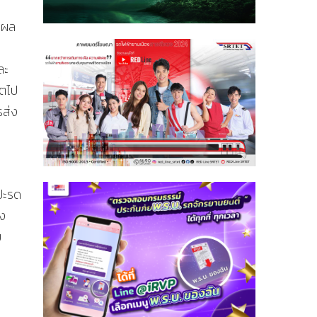
ดผล
ละ
ิตไป
รส่ง
ม
ปะรด
้ง
ย