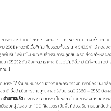
จการเกษตร (สศก.) กระทรวงเกษตรและสหกรณ์ เปิดเผยถึงสถานก
2561) คาดว่ามีเนื้อที่เก็บเกี่ยวรวมทั้งประเทศ 543,941 ไร่ ลดลงจ
ปลูกพืชอื่นในพื้นที่ไม่เหมาะสมสำหรับการปลูกสับปะรด ส่งผลให้ผลผลิ
มา 95,252 ตัน จึงคาดว่าราคาจะมีแนวโน้มดีขึ้นกว่าปีที่ผ่านมา อย่า
าคมนี้
ตรฯ ได้ร่วมกับหน่วยงานต่างๆ และกระทรวงที่เกี่ยวข้อง ขับเคลื่
ติ ซึ่งดำเนินการตามยุทธศาสตร์สับปะรดปี 2560 – 2569 ยังค
ด้านการผลิต
ดย
กระทรวงเกษตรฯ เป็นหลัก ดำเนินการส่งเสริมการผล
รัศมีรอบกลุ่มโรงงานฯ 100 กิโลเมตร เป็นพื้นที่ส่งเสริมการปลูกสับป