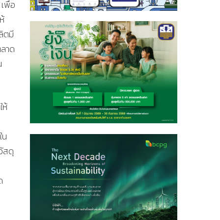
เพื่อ
ห้
ิตมี
ตลาด
น
ให้
ใน
ัสดุ
ด