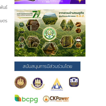
พันธ์
เกษตร
สนับสนุนการมีส่วนร่วมโดย