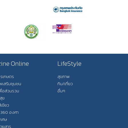
ine Online
LifeStyle
การเกษตร
สุขภาพ
ีพเสริมชุมชน
กิน/เที่ยว
พื่อส่วนรวม
อื่นๆ
สุข
ีเขียว
 360 องศา
ิเศษ
ิตยสาร