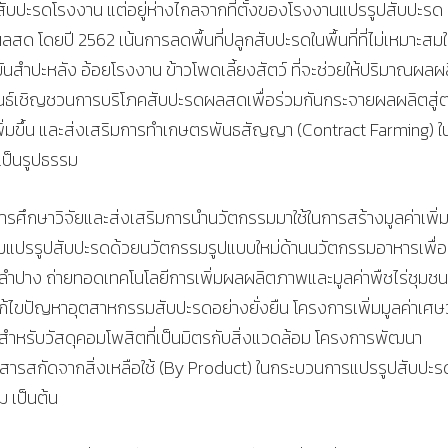
กสับปะรดโรงงาน แต่อยู่ห่างไกลจากที่ตั้งของโรงงานแปรรูปสับปะรด 
ลสด โดยปี 2562 เน้นการลดพื้นที่ปลูกสับปะรดในพื้นที่ที่ไม่เหมาะสมใ
นสำปะหลัง อ้อยโรงงาน ข้าวโพดเลี้ยงสัตว์ ที่จะช่วยให้ปริมาณผลผล
ธ์เชิญชวนการบริโภคสับปะรดผลสดเพื่อร่วมกันกระจายผลผลิตสู่
เพิ่มขึ้น และส่งเสริมการทำเกษตรพันธสัญญา (Contract Farming) ใ
้เป็นรูปธรรม
ศึกษาวิจัยและส่งเสริมการนำนวัตกรรมมาใช้ในการสร้างมูลค่าเพิ่ม
รมแปรรูปสับปะรดด้วยนวัตกรรมรูปแบบใหม่ด้านนวัตกรรมอาหารเพื่อ
ปาง ถ่ายทอดเทคโนโลยีการเพิ่มผลผลิตภาพและมูลค่าพืชไร่ชุมชน
้ไขปัญหาอุตสาหกรรมสับปะรดอย่างยั่งยืน โครงการเพิ่มมูลค่าเศษว
งสำหรับวัสดุคอมโพสิตที่เป็นมิตรกับสิ่งแวดล้อม โครงการพัฒนา
สารสกัดจากสิ่งเหลือใช้ (By Product) ในกระบวนการแปรรูปสับปะร
 เป็นต้น