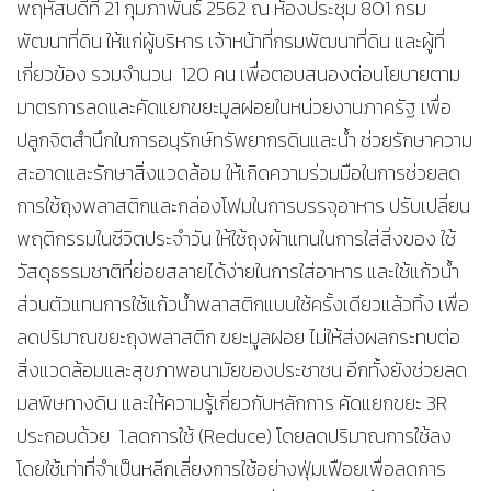
พฤหัสบดีที่ 21 กุมภาพันธ์ 2562 ณ ห้องประชุม 801 กรม
พัฒนาที่ดิน ให้แก่ผู้บริหาร เจ้าหน้าที่กรมพัฒนาที่ดิน และผู้ที่
เกี่ยวข้อง รวมจำนวน 120 คน เพื่อตอบสนองต่อนโยบายตาม
มาตรการลดและคัดแยกขยะมูลฝอยในหน่วยงานภาครัฐ เพื่อ
ปลูกจิตสำนึกในการอนุรักษ์ทรัพยากรดินและน้ำ ช่วยรักษาความ
สะอาดและรักษาสิ่งแวดล้อม ให้เกิดความร่วมมือในการช่วยลด
การใช้ถุงพลาสติกและกล่องโฟมในการบรรจุอาหาร ปรับเปลี่ยน
พฤติกรรมในชีวิตประจำวัน ให้ใช้ถุงผ้าแทนในการใส่สิ่งของ ใช้
วัสดุธรรมชาติที่ย่อยสลายได้ง่ายในการใส่อาหาร และใช้แก้วน้ำ
ส่วนตัวแทนการใช้แก้วน้ำพลาสติกแบบใช้ครั้งเดียวแล้วทิ้ง เพื่อ
ลดปริมาณขยะถุงพลาสติก ขยะมูลฝอย ไม่ให้ส่งผลกระทบต่อ
สิ่งแวดล้อมและสุขภาพอนามัยของประชาชน อีกทั้งยังช่วยลด
มลพิษทางดิน และให้ความรู้เกี่ยวกับหลักการ คัดแยกขยะ 3R
ประกอบด้วย 1.ลดการใช้ (Reduce) โดยลดปริมาณการใช้ลง
โดยใช้เท่าที่จำเป็นหลีกเลี่ยงการใช้อย่างฟุ่มเฟือยเพื่อลดการ