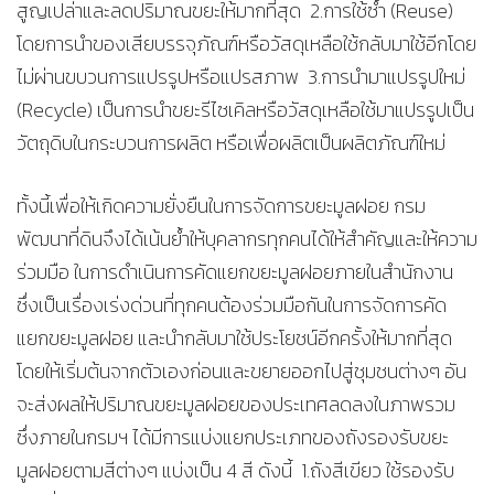
สูญเปล่าและลดปริมาณขยะให้มากที่สุด 2.การใช้ซ้ำ (Reuse)
โดยการนำของเสียบรรจุภัณฑ์หรือวัสดุเหลือใช้กลับมาใช้อีกโดย
ไม่ผ่านขบวนการแปรรูปหรือแปรสภาพ 3.การนำมาแปรรูปใหม่
(Recycle) เป็นการนำขยะรีไซเคิลหรือวัสดุเหลือใช้มาแปรรูปเป็น
วัตถุดิบในกระบวนการผลิต หรือเพื่อผลิตเป็นผลิตภัณฑ์ใหม่
ทั้งนี้เพื่อให้เกิดความยั่งยืนในการจัดการขยะมูลฝอย กรม
พัฒนาที่ดินจึงได้เน้นย้ำให้บุคลากรทุกคนได้ให้สำคัญและให้ความ
ร่วมมือ ในการดำเนินการคัดแยกขยะมูลฝอยภายในสำนักงาน
ซึ่งเป็นเรื่องเร่งด่วนที่ทุกคนต้องร่วมมือกันในการจัดการคัด
แยกขยะมูลฝอย และนำกลับมาใช้ประโยชน์อีกครั้งให้มากที่สุด
โดยให้เริ่มต้นจากตัวเองก่อนและขยายออกไปสู่ชุมชนต่างๆ อัน
จะส่งผลให้ปริมาณขยะมูลฝอยของประเทศลดลงในภาพรวม
ซึ่งภายในกรมฯ ได้มีการแบ่งแยกประเภทของถังรองรับขยะ
มูลฝอยตามสีต่างๆ แบ่งเป็น 4 สี ดังนี้ 1.ถังสีเขียว ใช้รองรับ