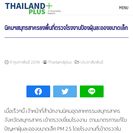
Skip
THAILANDPLUS NEWS
MENU
to
content
นิคมฯสมุทรสาครลงพื้นที่ตรวจโรงงานป้องฝุ่นละอองขนาดเล็ก
11 กุมภาพันธ์ 2019
Thailandplus
ประชาสัมพันธ์
เมื่อเร็วๆนี้ เจ้าหน้าที่สำนักงานนิคมอุตสาหกรรมสมุทรสาคร
จังหวัดสมุทรสาคร เข้าตรวจเยี่ยมโรงงาน ตามมาตรการแก้ไข
ปัญหาฝุ่นละอองขนาดเล็ก PM 2.5 โดยโรงงานที่เข้าตรวจใน