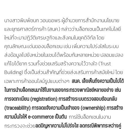
นางสาวพิมพ์ชนก วอนขอพร ผู้อำนวยการสำนักงานนโยบาย
และยุทธศาสตร์การค้า (สนค.) กล่าวว่าบล็อกเชนเป็นเทคโนโลยี
ใหม่ที่จะมาปฏิวัติเศรษฐกิจและสังคมในยุคดิจิทัล โดย
คุณลักษณะเด่นของบล็อกเชน เช่น เพิ่มความโปร่งใสในระบบ
ส่งข้อมูลไปยังหน่วยในเชนได้พร้อมกันหลายหน่วย ปลอมแปลง
แก้ไขได้ยาก รวมทั้งช่วยเสริมสร้างความไว้วางใจ (Trust
Building) ซึ่งเป็นส่วนสำคัญที่ช่วยส่งเสริมการค้าสมัยใหม่ โดย
สนค. เล็งเห็นถึงความเป็นไปได้
เฉพาะการค้าออนไลน์รูปแบบต่างๆ
ในการนำบล็อกเชนมาใช้ในงานของกระทรวงพาณิชย์หลายอย่าง เช่น
การจด
ทะเบียน
(registration) การสร้างระบบตรวจสอบย้อนกลับ
(traceability) การจดแจ้งความเป็นเจ้าของ
(ownership) การสร้าง
ความมั่นใจให้ e-commerce เป็นต้น
การใช้บล็อกเชนในงาน
ลดปัญหา
ความไม่โปร่งใส ลดกรณีพิพาทระหว่างคู่
กระทรวงจะช่วย