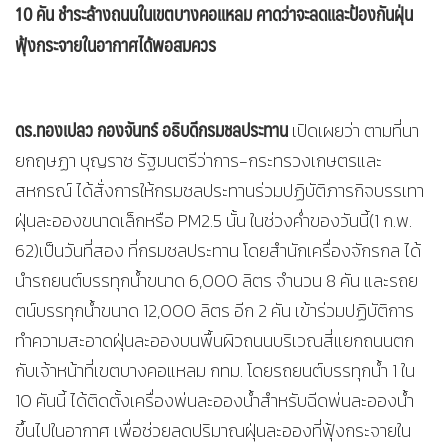
10 คัน ชำระล้างถนนในเขตบางคอแหลม คาดว่าจะลดและป้องกันฝุ่น
ฟุ้งกระจายในอากาศได้พอสมควร
ดร.ทองเปลว กองจันทร์ อธิบดีกรมชลประทาน
เปิดเผยว่า ตามที่นา
ยกฤษฏา บุญราช รัฐมนตรีว่าการ-กระทรวงเกษตรและ
สหกรณ์ ได้สั่งการให้กรมชลประทานร่วมปฏิบัติภารกิจบรรเทา
ฝุ่นละอองขนาดเล็กหรือ PM2.5 นั้น ในช่วงค่ำของวันนี้(1 ก.พ.
62)เป็นวันที่สอง ที่กรมชลประทาน โดยสำนักเครื่องจักรกล ได้
นำรถยนต์บรรทุกน้ำขนาด 6,000 ลิตร จำนวน 8 คัน และรถย
ตน์บรรทุกน้ำขนาด 12,000 ลิตร อีก 2 คัน เข้าร่วมปฏิบัติการ
ทำความสะอาดฝุ่นละอองบนพื้นผิวถนนบริเวณสี่แยกถนนตก
กับเจ้าหน้าที่เขตบางคอแหลม กทม. โดยรถยนต์บรรทุกน้ำ 1 ใน
10 คันนี้ ได้ติดตั้งเครื่องพ่นละอองน้ำสำหรับฉีดพ่นละอองน้ำ
ขึ้นไปในอากาศ เพื่อช่วยลดปริมาณฝุ่นละอองที่ฟุ้งกระจายใน