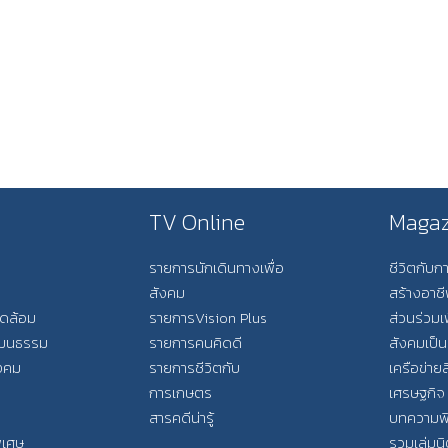
TV Online
Magaz
รายการนักเดินทางเพื่อ
ชีวิตกับ
สังคม
สร้างอาช
วดล้อม
รายการVision Plus
ส่วนร่วมเ
วัฒนธรรม
รายการคนคิดดี
สังคมเป็น
ังคม
รายการชีวิตกับ
เครือข่ายส
การเกษตร
เศรษฐกิจ
สารคดีน่ารู้
บทความพ
พิเศษ
รวมเล่มน