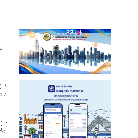
ละ
ูนย์
วง 7
ูนย์
ั้ง