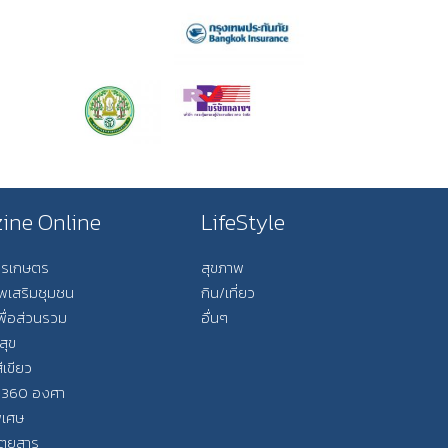
ine Online
LifeStyle
การเกษตร
สุขภาพ
ีพเสริมชุมชน
กิน/เที่ยว
พื่อส่วนรวม
อื่นๆ
สุข
ีเขียว
 360 องศา
ิเศษ
ิตยสาร