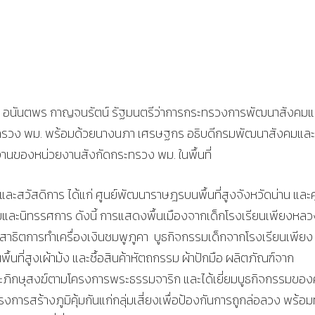
เอก อนันตพร กาญจนรัตน์ รัฐมนตรีว่าการกระทรวงการพัฒนาสังคมแ
ระทรวง พม. พร้อมด้วยนางนภา เศรษฐกร อธิบดีกรมพัฒนาสังคมและ
นงานของหน่วยงานสังกัดกระทรวง พม. ในพื้นที่
ละสวัสดิการ ได้แก่ ศูนย์พัฒนาราษฎรบนพื้นที่สูงจังหวัดน่าน และศ
กรรมและนิทรรศการ ดังนี้ การแสดงพื้นเมืองจากเด็กโรงเรียนเพียงหล
ิตการทำเครื่องเงินชมพูภูคา บูธกิจกรรมเด็กจากโรงเรียนเพียง
ี่สูงเผ้าม้ง และซื้อสินค้าหัตถกรรม ผ้าปักมือ ผลิตภัณฑ์จาก
่พระภิกษุสงฆ์ตามโครงการพระธรรมจาริก และได้เยี่ยมบูธกิจกรรมของศ
การสร้างภูมิคุ้มกันแก่กลุ่มเสี่ยงเพื่อป้องกันการถูกล่อลวง พร้อมท