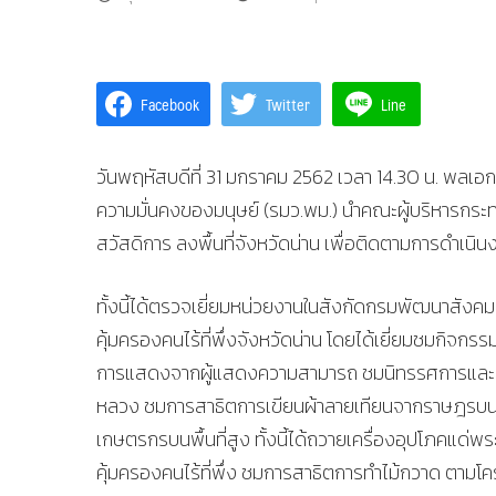
Facebook
Twitter
Line
วันพฤหัสบดีที่ 31 มกราคม 2562 เวลา 14.30 น. พล
ความมั่นคงของมนุษย์ (รมว.พม.) นำคณะผู้บริหารก
สวัสดิการ ลงพื้นที่จังหวัดน่าน เพื่อติดตามการดำเนิ
ทั้งนี้ได้ตรวจเยี่ยมหน่วยงานในสังกัดกรมพัฒนาสังคมแ
คุ้มครองคนไร้ที่พึ่งจังหวัดน่าน โดยได้เยี่ยมชมกิจ
การแสดงจากผู้แสดงความสามารถ ชมนิทรรศการและสาธ
หลวง ชมการสาธิตการเขียนผ้าลายเทียนจากราษฎรบนพื้นท
เกษตรกรบนพื้นที่สูง ทั้งนี้ได้ถวายเครื่องอุปโภคแด
คุ้มครองคนไร้ที่พึ่ง ชมการสาธิตการทำไม้กวาด ตามโครง