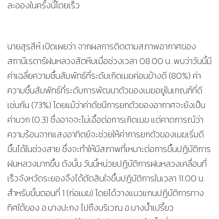
ละอองในครั้งนี้โดยเร็ว
นายสุรสีห์ เปิดเผยว่า จากผลการติดตามสภาพอากาศของ
สถานีเรดาร์ฝนหลวงสัตหีบเมื่อช่วงเวลา 08.00 น. พบว่าวันนี้มี
ค่าเฉลี่ยความชื้นสัมพัทธ์ที่ระดับเกิดเมฆค่อนข้างดี (80%) ค่า
ความชื้นสัมพัทธ์ที่ระดับการพัฒนาตัวของเมฆอยู่ในเกณฑ์ที่ดี
เช่นกัน (73%) โดยแม้ว่าค่าดัชนีการยกตัวของอากาศจะยังเป็น
ค่าบวก (0.3) ซึ่งอาจจะไม่เอื้อต่อการเกิดเมฆ แต่คาดการณ์ว่า
ความร้อนจากแสงอาทิตย์จะช่วยให้ค่าการยกตัวของเมฆเริ่มดี
ขึ้นได้ในช่วงสาย ซึ่งจะทำให้มีสภาพที่เหมาะต่อการขึ้นปฏิบัติการ
ฝนหลวงมากขึ้น ดังนั้น วันนี้หน่วยปฏิบัติการฝนหลวงเคลื่อนที่
เร็วจังหวัดระยองจึงได้ตัดสินใจขึ้นปฏิบัติการในเวลา 11.00 น.
สำหรับขั้นตอนที่ 1 (ก่อเมฆ) โดยได้วางแนวแกนปฏิบัติการทาง
ทิศใต้ของ อ.บางปะกง ไปถึงบริเวณ อ.บางน้ำเปรี้ยว