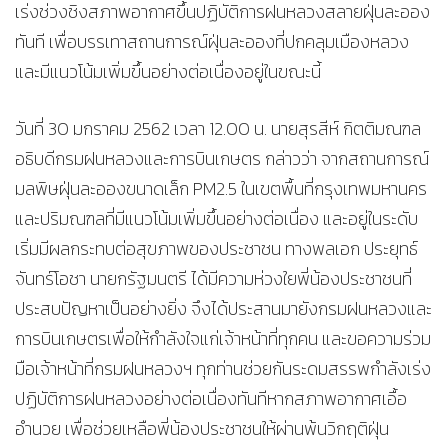
เร่งช่วงชิงสภาพอากาศขึ้นปฏิบัติการฝนหลวงสลายฝุ่นละออง
ทันที เพื่อบรรเทาสถานการณ์ฝุ่นละอองที่ปกคลุมเมืองหลวง
และมีแนวโน้มเพิ่มขึ้นอย่างต่อเนื่องอยู่ในขณะนี้
วันที่ 30 มกราคม 2562 เวลา 12.00 น. นายสุรสีห์ กิตติมณฑล
อธิบดีกรมฝนหลวงและการบินเกษตร กล่าวว่า จากสถานการณ์
มลพิษฝุ่นละอองขนาดเล็ก PM2.5 ในเขตพื้นที่กรุงเทพมหานคร
และปริมณฑลที่มีแนวโน้มเพิ่มขึ้นอย่างต่อเนื่อง และอยู่ในระดับ
เริ่มมีผลกระทบต่อสุขภาพของประชาชน ทางพลเอก ประยุทธ์
จันทร์โอชา นายกรัฐมนตรี ได้มีความห่วงใยพี่น้องประชาชนที่
ประสบปัญหาเป็นอย่างยิ่ง จึงได้ประสานมายังกรมฝนหลวงและ
การบินเกษตรเพื่อให้กำลังใจแก่เจ้าหน้าที่ทุกคน และขอความร่วม
มือเจ้าหน้าที่กรมฝนหลวงฯ ทุกท่านช่วยกันระดมสรรพกำลังเร่ง
ปฏิบัติการฝนหลวงอย่างต่อเนื่องทันทีหากสภาพอากาศเอื้อ
อำนวย เพื่อช่วยเหลือพี่น้องประชาชนให้ผ่านพ้นวิกฤติฝุ่น