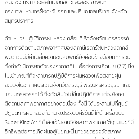
จ.ฉะเชิงเทรา หวังผลให้เมฆก่อตัวและลอยเข้าพื้นที่
กรุงเทพมหานครฝั่งตะวันออก และปริมณฑลบริเวณจังหวัด
สมุทรปราการ
ด้านหน่วยปฏิบัติการฝนหลวงเคลื่อนที่เร็วจังหวัดนครสวรรค์
จากการติดตามสภาพอากาศของสถานีเรดาร์ฝนหลวงตาคลี
พบว่าวันนี้มีค่าเฉลี่ยความชื้นสัมพัทธ์ยังค่อนข้างน้อยมาก รวม
ทั้งค่าดัชนีการยกตัวของอากาศที่ไม่เอื้อต่อการเกิดเมฆ (7.7) ซึ่ง
ไม่เข้าเกณฑ์ที่จะสามารถปฏิบัติการฝนหลวงเพื่อสลายฝุ่น
ละอองในอากาศบริเวณจังหวัดสระบุรี พระนครศรีอยุธยา และ
แถบนครสวรรค์ได้ จึงตัดสินใจไม่ขึ้นปฏิบัติการแต่จะยังคง
ติดตามสภาพอากาศอย่างต่อเนื่อง ทั้งนี้ ได้ประสานไปที่ศูนย์
ปฏิบัติการฝนหลวงหัวหิน จ.ประจวบคีรีขันธ์ ให้นำเครื่องบิน
Super King Air ที่กำลังใช้ในงานวิจัยสภาพอากาศใต้ฐานเมฆที่มี
อิทธิพลต่อการเกิดฝนอยู่ในขณะนี้ มาช่วยตรวจวัดสภาพ