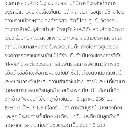
องค์การสวนสัตว์ ในฐานะหน่วยงานที่มีภารกิจหลักด้านการ
อนุรักษ์และวิจัย จึงเล็งเห็นความสำคัญต่อการอนุรักษ์ช้าง โดย
ความร่วมมือระหว่าง องค์การสวนสัตว์ โดย ศูนย์นวัตกรรม
ทางการสืบพันธุ์สัตว์ป่า สำนักอนุรักษ์และวิจัย สวนสัตว์เปิดเขา
เขียว ร่วมกับ คณะสัตวแพทย์ มหาวิทยาลัยเกษตรศาสตร์ และ
สถาบันคชบาลแห่งชาติ ในพระอุปถัมภ์ฯ ภายใต้การดูแลของ
องค์การอุตสาหกรรมป่าไม้ ได้ร่วมกันดำเนินงานโครงการวิจัย
“ปัจจัยที่มีผลต่อวงรอบการสืบพันธุ์และการพัฒนาวิธีการแช่
แข็งน้ำเชื้อช้างเพื่อการผสมเทียม” ซึ่งได้ดำเนินงานมาตั้งแต่ปี
2559 จนกระทั่งประสบความสำเร็จในช่วงปลายปี 2561 ที่ผ่านมา
โดยสามารถผสมเทียมลูกช้างเอเชียเพศเมีย ได้ 1 เชือก ที่เกิด
จากช้าง “พังจิ๋ม” ได้ตกลูกช้างในวันที่ 8 ตุลาคม 2561 เวลา
19.50 น. น้ำหนัก 128 กิโลกรัม มีสุขภาพสมบูรณ์ แข็งแรงทั้งแม่
และลูก มีระยะการตั้งท้อง 21 เดือน 12 วัน และถือเป็นลูกช้างที่
เกิดจากการผสมเทียมที่มีชีวิตรอด เป็นเชือกที่ 2 ของ