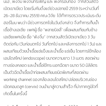
นั้น) , พังจิ๋ม พังจันทร์เพ็ญ และ พังกรอบทอง จากสวนสัตว์
เปิดเขาเขียว โดยเริ่มกันตั้งแต่ช่วงปลายปี 2559 (ระหว่างวันที่
26-28 ธันวาคม 2559) คณะวิจัย ได้ทำการตรวจประเมินระดับ
ฮอร์โมน พบว่า มีช่วงการตกไข่ในวันดังกล่าว จึงทำการเก็บน้ำ
เชื้อช้างเอเชีย เพศผู้ ชื่อ “พลายบิลลี่” เพื่อผสมเทียมกับช้าง
เอเชียเพศเมีย ชื่อ “พังจิ๋ม” จากสวนสัตว์เปิดเขาเขียว 3 วัน
ติดต่อกัน (วันก่อนตกไข่ วันที่ตกไข่ และหลังการตกไข่ 1 วัน) และ
ผสมเทียมด้วยน้ำเชื้อแช่แข็งและน้ำเชื้อ แช่เย็น โดยการใช้กล้อง
เอนโดสโคป (endoscope) ขนาดความยาว 1.3 เมตร สอดผ่าน
ทางช่องคลอด และน้ำเชื้อใช้กระบอกฉีดยา ขนาด 50 มิลิลิตร
เป็นตัวฉีดน้ำเชื้อเข้าท่อผสมเทียมชนิดพิเศษที่สอดผ่าน
working channel ของกล้องเอนโดสโคป ปล่อยบริเวณช่อง
เปิดคอมดลูก (cervix) จนนำมาสู่ความสำเร็จ ที่น่าภาคภูมิใจที่
เกิดขึ้นในครั้งนี้