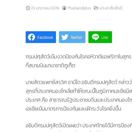
23 มกราคม 2019
Thailandplus
ประชาสัมพันธ์
Facebook
Twitter
Line
กรมปศุสัตว์เข้มงวดป้องกันโรคอหิวาต์แอฟริกาในสุกร 
ที่สนามบินนานาชาติภูเก็ต
นายสัตวแพทย์สรวิศ ธานีโต อธิบดีกรมปศุสัตว์ กล่าวว่
สุกรที่ประเทศมองโกเลียทำให้ขณะนี้ในภูมิภาคเอเชียม
ประเทศ คือ สาธารณรัฐประชาชนจีนและประเทศมองโกเ
เอเชียเข้มมาตรการป้องกันและเฝ้าระวังโรคยิ่งขึ้น
อธิบดีกรมปศุสัตว์เปิดเผยว่า ประเทศไทยได้มีการป้อง