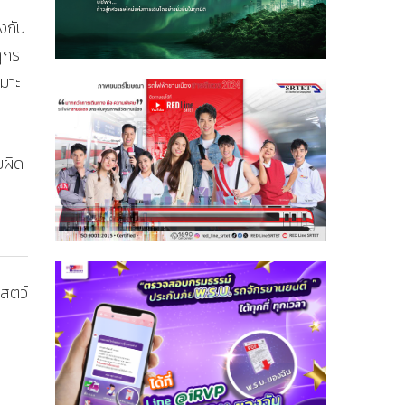
งกัน
ุกร
หมาะ
ยผิด
สัตว์