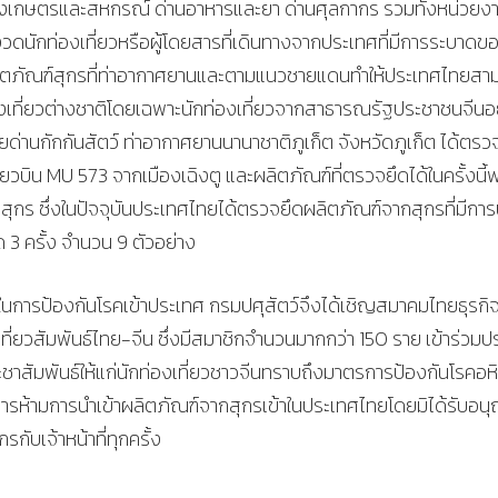
วงเกษตรและสหกรณ์ ด่านอาหารและยา ด่านศุลกากร รวมทั้งหน่วยง
นักท่องเที่ยวหรือผู้โดยสารที่เดินทางจากประเทศที่มีการระบาดข
ะผลิตภัณฑ์สุกรที่ท่าอากาศยานและตามแนวชายแดนทำให้ประเทศไทยสา
งเที่ยวต่างชาติโดยเฉพาะนักท่องเที่ยวจากสาธารณรัฐประชาชนจีนอ
 โดยด่านกักกันสัตว์ ท่าอากาศยานนานาชาติภูเก็ต จังหวัดภูเก็ต ได้ตรว
่ยวบิน MU 573 จากเมืองเฉิงตู และผลิตภัณฑ์ที่ตรวจยึดได้ในครั้งนี้
สุกร ซึ่งในปัจจุบันประเทศไทยได้ตรวจยึดผลิตภัณฑ์จากสุกรที่มีกา
ด 3 ครั้ง จำนวน 9 ตัวอย่าง
ภาพในการป้องกันโรคเข้าประเทศ กรมปศุสัตว์จึงได้เชิญสมาคมไทยธุรกิ
ี่ยวสัมพันธ์ไทย-จีน ซึ่งมีสมาชิกจำนวนมากกว่า 150 ราย เข้าร่วมป
ชาสัมพันธ์ให้แก่นักท่องเที่ยวชาวจีนทราบถึงมาตรการป้องกันโรคอหิ
ห้ามการนำเข้าผลิตภัณฑ์จากสุกรเข้าในประเทศไทยโดยมิได้รับอน
ับเจ้าหน้าที่ทุกครั้ง