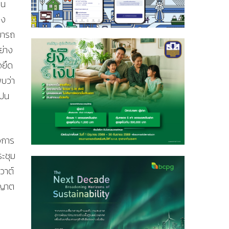
าน
อง
มารถ
ย่าง
จยึด
พบว่า
รปน
จการ
ระชุม
วาต์
ุญาต