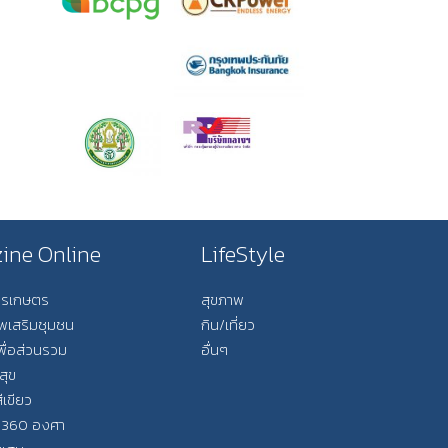
ine Online
LifeStyle
การเกษตร
สุขภาพ
ีพเสริมชุมชน
กิน/เที่ยว
พื่อส่วนรวม
อื่นๆ
สุข
ีเขียว
 360 องศา