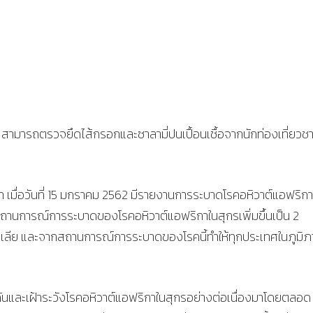
สามารถตรวจยึดไส้กรอกและซาลามี่ปนเปื้อนเชื้อจากนักท่องเที่ยวช
า เมื่อวันที่ 15 มกราคม 2562 มีรายงานการระบาดโรคอหิวาต์แอฟริกา
ีสถานการณ์การระบาดของโรคอหิวาต์แอฟริกาในสุกรเพิ่มขึ้นเป็น 2
ลีย และจากสถานการณ์การระบาดของโรคนี้ทำให้ทุกประเทศในภูมิภ
กันและเฝ้าระวังโรคอหิวาต์แอฟริกาในสุกรอย่างต่อเนื่องมาโดยตลอด