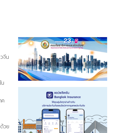
าวจีน
ใน
าค
 ด้วย