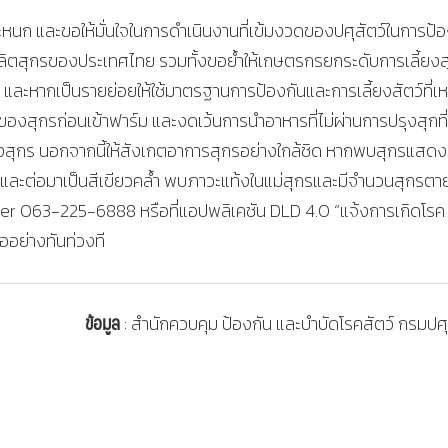
ตระหนก และขอให้มั่นใจในการดำเนินงานที่เข้มงวดของปศุสัตว์ในการป้อ
ลิตสุกรของประเทศไทย รวมทั้งขอย้ำให้เกษตรกรยกระดับการเลี้ยงส
และหากเป็นรายย่อยให้ใช้มาตรฐานการป้องกันและการเลี้ยงสัตว์ที่เ
งสุกรก่อนเข้าฟาร์ม และงดเว้นการนำอาหารที่ไม่ผ่านการปรุงสุกที่
ยงสุกร นอกจากนี้ให้สังเกตอาการสุกรอย่างใกล้ชิด หากพบสุกรแสดง
แดง และต่อมาเป็นสีเขียวคล้ำ พบภาวะแท้งในแม่สุกรและมีจำนวนสุกรตา
ll center 063-225-6888 หรือที่แอปพลิเคชัน DLD 4.0 “แจ้งการเกิดโรค
ืออย่างทันท่วงที
ข้อมูล
: สำนักควบคุม ป้องกัน และบำบัดโรคสัตว์ กรมปศุ