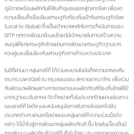
ภูมิภาคพร้อมผลักดันให้สินค้าชุมชนออกสู่ตลาดโลก เพื่อลด
ความเลื่อมล้ำเชื่อมโยงเศรษฐกิจท้องถิ่นเข้ากับเศรษฐกิจโลก
(Local to Global) ซึ่งเป็นเป้าหมายหลักในการดำเนินการของ
DITP ทุกการพัฒนาล้วนแล้วแต่มีเป้าหมายในการสร้างความ
สมดุลให้แก่เศรษฐกิจไทยผ่านการพัฒนาเศรษฐกิจฐานราก
ควบคู่และเชื่อมโยงกับเศรษฐกิจการค้าระหว่างประเทศ
​ในปีที่ผ่านมา กลุ่มเทสโก้ ได้ร่วมลงนามในบันทึกความตกลงกับ
กระทรวงพาณิชย์ ณ กรุงลอนดอน สหราชอาณาจักร เพื่อร่วม
กันพัฒนาผลิตผลทางการเกษตรและผลิตภัณฑ์ท้องถิ่นไทยให้มี
มาตรฐานระดับสากล จัดจำหน่ายทั้งในประเทศไทยผ่านช่องทาง
ของเทสโก้ โลตัส และสนับสนุนโอกาสในการส่งออกไปยัง
ประเทศต่างๆ ผ่านเครือข่ายของกลุ่มเทสโก้ ความร่วมมือดัง
กล่าว ได้นำไปสู่การพัฒนากลุ่มผลิตภัณฑ์ ขึ้น โดยในเบื้องต้นมี
การพัฒนา ผลิตภัณฑ์“เทสโก้ สำรับไทย” ประเภทอาหารคาวและ