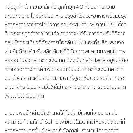
กลุ่มลูกค้าเป้าหมายหลักคือ ลูกค้ายุค.4.0 ที่ต้องการความ
สะดวกสบาย โดยมีกลุ่มอาหาร ปรุงสำเร็จและอาหารพร้อมปรุง
หลากหลายรายการไว้บริการ รวมถึงสินค้าประเภทขนมขบเคี้ยว
ที่นอกจากลูกค้าชาวไทยแล้ว คาดว่าจะได้รับการตอบรับที่ดีจาก
กลุ่มนักท่องเที่ยวที่ต้องการซื้อกลับไปเป็นของที่ระลึกและของ
ฝากอีกด้วย สำหรับผลิตภัณฑ์ที่มีศักยภาพและเหมาะสมในการ
ส่งออกไปยังตลาดต่างประเทศ ปัจจุบันเทสโก้ โลตัส อยู่ระหว่าง
การเจรจาทางการค้าเพื่อส่งออกไปยังตลาดต่างประเทศ อาทิ
จีน ฮ่องกง สิงคโปร์ เวียดนาม สหรัฐอาหรับเอมิเรตส์ สหราช
อาณาจักร ในอนาคตอันใกล้นี้ และคาดว่าจะสามารถขยายตลาด
เพิ่มเติมได้ในอนาคต
นายสมพงษ์ กล่าวอีกว่า เทสโก้ โลตัส มีแผนที่จะขยายกลุ่ม
ผลิตภัณฑ์ เทสโก้ สำรับไทย เพิ่มเติมในอนาคตให้มีผลิตภัณฑ์ที่
หลากหลายมากขึ้น ซึ่งหมายถึงโอกาสในการเติบโตของคู่ค้า