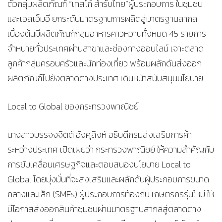
ตัวกลุ่มผลิตภัณฑ์ “เทสโก้ สำรับไทย”ผู้ประกอบการ ในชุมชน
และเอสเอ็มอี ยกระดับมาตรฐานการผลิตสู่มาตรฐานสากล
เบื้องต้นมีผลิตภัณฑ์กลุ่มอาหารคาวหวานทั้งหมด 45 รายการ
จำหน่ายทั่วประเทศผ่านสาขาและช่องทางออนไลน์ เจาะตลาด
ลูกค้ากลุ่มครอบครัวและนักท่องเที่ยว พร้อมผลักดันส่งออก
ผลิตภัณฑ์ไปยังตลาดต่างประเทศ เดินหน้าสนับสนุนนโยบาย
Local to Global ของกระทรวงพาณิชย์
​นางสาวบรรจงจิตต์ อังศุสิงห์ อธิบดีกรมส่งเสริมการค้า
ระหว่างประเทศ เปิดเผยว่า กระทรวงพาณิชย์ ให้ความสำคัญกับ
การขับเคลื่อนเศรษฐกิจและตอบสนองนโยบาย Local to
Global โดยมุ่งมั่นที่จะส่งเสริมและผลักดันผู้ประกอบการขนาด
กลางและเล็ก (SMEs) ผู้ประกอบการท้องถิ่น เกษตรกรรุ่นใหม่ ให้
มีโอกาสส่งออกสินค้าชุมชนผ่านมาตรฐานสากลสู่ตลาดต่าง