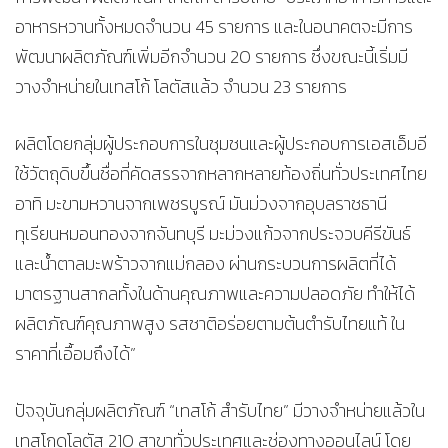
อาหารหวานทั้งหมดจำนวน 45 รายการ และในอนาคตจะมีการ
พัฒนาผลิตภัณฑ์เพิ่มอีกจำนวน 20 รายการ ซึ่งขณะนี้เริ่มมี
วางจำหน่ายในเทสโก้ โลตัสแล้ว จำนวน 23 รายการ
ผลิตโดยกลุ่มผู้ประกอบการในชุมชนและผู้ประกอบการเอสเอ็มอี
ใช้วัตถุดิบขึ้นชื่อที่คัดสรรจากหลากหลายท้องถิ่นทั่วประเทศไทย
อาทิ มะขามหวานจากเพชรบูรณ์ มันม่วงจากอุบลราชธานี
ทุเรียนหมอนทองจากจันทบุรี มะม่วงแก้วจากประจวบคีรีขันธ์
และน้ำตาลมะพร้าวจากแม่กลอง ผ่านกระบวนการผลิตที่ได้
มาตรฐานสากลทั้งในด้านคุณภาพและความปลอดภัย ทำให้ได้
ผลิตภัณฑ์คุณภาพสูง รสชาติอร่อยตามต้นตำรับไทยแท้ ใน
ราคาที่เอื้อมถึงได้”
​ปัจจุบันกลุ่มผลิตภัณฑ์ “เทสโก้ สำรับไทย” มีวางจำหน่ายแล้วใน
เทสโกดโลตัส 210 สาขาทั่วประเทศและช่องทางออนไลน์ โดย