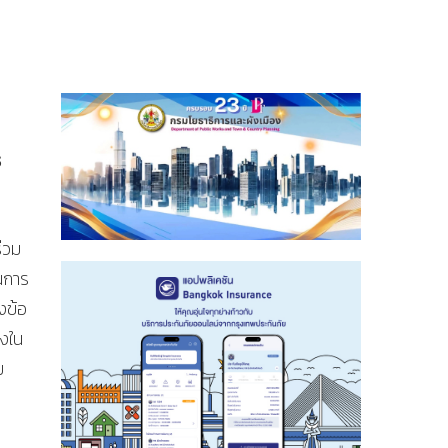
ร
่วม
็นการ
งข้อ
้งใน
ม