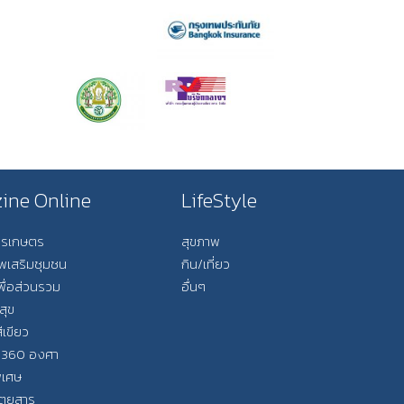
ine Online
LifeStyle
การเกษตร
สุขภาพ
ีพเสริมชุมชน
กิน/เที่ยว
พื่อส่วนรวม
อื่นๆ
สุข
ีเขียว
 360 องศา
ิเศษ
ิตยสาร