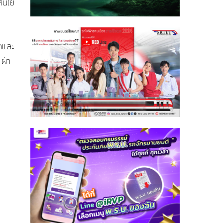
ส้นใย
วดและ
ผ้า