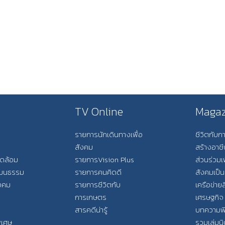
TV Online
Magaz
รายการนักเดินทางเพื่อ
ชีวิตกับ
สังคม
สร้างอาช
วดล้อม
รายการVision Plus
ส่วนร่วมเ
วัฒนธรรม
รายการคนคิดดี
สังคมเป็น
ังคม
รายการชีวิตกับ
เครือข่ายส
การเกษตร
เศรษฐกิจ
สารคดีน่ารู้
บทความพ
พิเศษ
รวมเล่มน