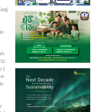
งอยู่
็ด
ค่า
.52
ง 2
และ
ัน
ย