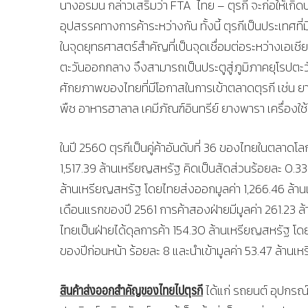
นางอรมน กล่าวเสริมว่า FTA ไทย – ตุรกี จะก่อให้เกิด
อุปสรรคทางการค้าระหว่างกัน ทั้งนี้ ตุรกีเป็นประเทศ
ในจุดยุทธศาสตร์สำคัญที่เป็นจุดเชื่อมต่อระหว่างเอเชีย
ตะวันออกกลาง จึงสามารถเป็นประตูสู่ภูมิภาคยุโรปต
ศักยภาพของไทยที่มีโอกาสในการเข้าตลาดตุรกี เช่น ย
พืช อาหารฮาลาล เคมีภัณฑ์อินทรีย์ ยางพารา เครื่องใช
ในปี 2560 ตุรกีเป็นคู่ค้าอันดับที่ 36 ของไทยในตลาด
1,517.39 ล้านเหรียญสหรัฐ คิดเป็นสัดส่วนร้อยละ 0.33
ล้านเหรียญสหรัฐ โดยไทยส่งออกมูลค่า 1,266.46 ล้านเห
เดือนแรกของปี 2561 การค้าสองฝ่ายมีมูลค่า 261.23 ล้
ไทยเป็นฝ่ายได้ดุลการค้า 154.30 ล้านเหรียญสหรัฐ โด
ของปีก่อนหน้า ร้อยละ 8 และนำเข้ามูลค่า 53.47 ล้านเห
สินค้าส่งออกสำคัญของไทยไปตุรกี
ได้แก่ รถยนต์ อุปกร