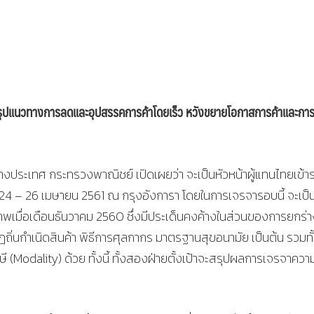
อสรุปแนวทางการลดและอุปสรรคการค้าโดยเร็ว หวังขยายโอกาสการค้าและกา
งประเทศ กระทรวงพาณิชย์ เปิดเผยว่า จะเป็นหัวหน้าผู้แทนไทยเข้าร
ที่ 24 – 26 เมษายน 2561 ณ กรุงอังการา โดยในการเจรจารอบนี้ จะเป
ภาพเมื่อเดือนธันวาคม 2560 ซึ่งมีประเด็นคงค้างในส่วนของการยกร่า
ถิ่นกำเนิดสินค้า พิธีการศุลกากร มาตรฐานสุขอนามัย เป็นต้น รวมทั
ี (Modality) ด้วย ทั้งนี้ ทั้งสองฝ่ายตั้งเป้าจะสรุปผลการเจรจาควา