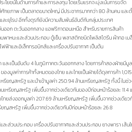
ประโยชน์ในด้านการค้าและการลงทุน โดยเริ่มแรกจะมุ่งเน้นการขจัด
ที่มีศักยภาพ เป็นตลาดขนาดใหญ่ มีประชากรมากกว่า 80 ล้านคน และตั้
และยุโรป อีกทั้งตุรกียังมีความสัมพันธ์อันดีกับกลุ่มประเทศ
ะวันออก ตะวันออกกลาง แอฟริกาตอนเหนือ สำหรับรายการสินค้า
านพาหนะและส่วนประกอบ ตู้เย็น พลาสติกชนิดโพลิสไตรีน ผ้าทอ เมล
้ไฟฟ้าและอิเล็กทรอนิกส์และเครื่องปรับอากาศ เป็นต้น
โลก และเป็นอันดับ 4 ในภูมิภาคตะวันออกกลาง โดยการค้าสองฝ่ายมีมูล
 ของมูลค่าการค้าทั้งหมดของไทย และไทยเป็นฝ่ายได้ดุลการค้า 1,015
รียญสหรัฐ และนำเข้ามูลค่า 250.94 ล้านเหรียญสหรัฐ ทั้งนี้ ในช่ว
านเหรียญสหรัฐ เพิ่มขึ้นจากช่วงเดียวกันของปีก่อนหน้าร้อยละ 11.4 
ยไทยส่งออกมูลค่า 207.69 ล้านเหรียญสหรัฐ เพิ่มขึ้นจากช่วงเดียวก
รียญสหรัฐ เพิ่มขึ้นจากช่วงเดียวกันปีก่อนหน้าร้อยละ 26.8
ณ์และส่วนประกอบ เครื่องปรับอากาศและส่วนประกอบ ยางพารา เส้นใ