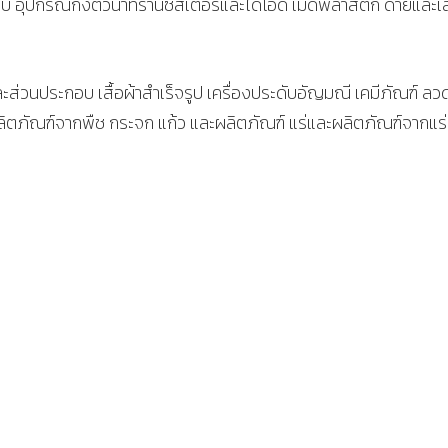
ะกอบ อุปกรณ์กึ่งตัวนำทรานซิสเตอร์และไดโอด เม็ดพลาสติก ด้ายและเ
ละส่วนประกอบ เสื้อผ้าสำเร็จรูป เครื่องประดับอัญมณี เคมีภัณฑ์ ล
ิตภัณฑ์จากพืช กระจก แก้ว และผลิตภัณฑ์ แร่และผลิตภัณฑ์จากแร่ 