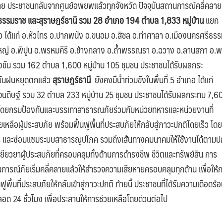
าย ประชาชนกลับจากศูนย์อพยพแล้วทุกจังหวัด ปัจจุบันสถานการณ์คลี่คลาย
รีธรรมราช และสุราษฎร์ธานี รวม 28 อำเภอ 194 ตำบล 1,833 หมู่บ้าน
แยก
เภอ ได้แก่ อ.หัวไทร อ.ปากพนัง อ.ขนอม อ.สิชล อ.ท่าศาลา อ.เมืองนครศรีธร
่งใหญ่ อ.พิปูน อ.พรหมคีรี อ.ช้างกลาง อ.ถ้ำพรรณรา อ.ฉวาง อ.ลานสกา อ.พ
ขัน รวม 162 ตำบล 1,600 หมู่บ้าน 105 ชุมชน ประชาชนได้รับผลกระ
จุบันฝนหยุดตกแล้ว
สุราษฎร์ธานี
ยังคงมีน้ำท่วมขังในพื้นที่ 5 อำเภอ ได้แก่
นดิษฐ์ รวม 32 ตำบล 233 หมู่บ้าน 25 ชุมชน ประชาชนได้รับผลกระทบ 7,6
.ก โดยกรมป้องกันและบรรเทาสาธารณภัยร่วมกับหน่วยทหารและหน่วยงานที่
ลือผู้ประสบภัย พร้อมฟื้นฟูพื้นที่ประสบภัยให้กลับสู่ภาวะปกติโดยเร็ว โดย
ร และซ่อมแซมระบบสาธารณูปโภค รวมถึงเส้นทางคมนาคมให้ใช้งานได้ตามป
ยียวยาผู้ประสบภัยที่ครอบคลุมทั้งด้านการดำรงชีพ ชีวิตและทรัพย์สิน การ
ารณ์ภัยเริ่มคลี่คลายแล้วให้สำรวจความเสียหายครอบคลุมทุกด้าน เพื่อให้
ื้นที่ประสบภัยให้กลับเข้าสู่ภาวะปกติ ท้ายนี้ ประชาชนที่ได้รับความเดือดร้
 24 ชั่วโมง เพื่อประสานให้การช่วยเหลือโดยด่วนต่อไป