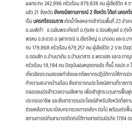
ผลกระทบ 242,996 ครัวเรือน 879,838 คน ผู้เสียชีวิต 4 ร
แล้ว 21 จังหวัด
ยังคงมีสถานการณ์
2 จังหวัด ได้แก่ นครศ
เป็น
นครศรีธรรมราช
เกิดน้ำไหลหลากเข้าท่วมพื้นที่ 23 อำ
อ.นบพิตำ อ.เฉลิมพระเกียรติ อ.ทุ่งสง อ.ร่อนพิบูลย์ อ.ทุ
พรหม อ.ชะอวด อ.จุฬาภรณ์ อ.เชียรใหญ่ อ.นาบอน และอ.บาง
ทบ 179,868 ครัวเรือน 679,257 คน ผู้เสียชีวิต 2 ราย ปัจ
อ.ดอนสัก อ.บ้านนาเดิม อ.บ้านนาสาร อ.พระแสง และอ.กาญจ
ครัวเรือน 18,184 คน ปัจจุบันฝนหยุดตกแล้ว ทั้งนี้ กอปภ
เกี่ยวข้องระดมสรรพกำลังและทรัพยากรปฏิบัติการให้การช่วยเห
ทำความสะอาดบ้านเรือน สิ่งสาธารณประโยชน์สถานที่ราชกา
ตลอดจนเร่งสำรวจความเสียหาย เพื่อเข้าสู่กระบวนการฟื้นฟูเ
ประกอบอาชีพ และสิ่งสาธารณประโยชน์สำหรับจังหวัดที่สถานก
ช่วยเหลือตามระเบียบกระทรวงการคลังฯ ต่อไป พร้อมเร่งฟื้นฟูพ
สถานการณ์ภัยสามารถติดต่อได้ทางสายด่วนนิรภัย 1784 ตลอด