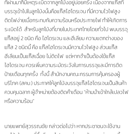
ที่ผ่านมาก็มีเหตุระเบิดจากลูกโป่งอยู่บ่อยครั้ง เนื่องจากแก๊สที่
บรรจุเข้าไปในลูกโป่งนั้นคือแก๊สไฮโดรเจน ที่มีความไวไฟสูง
ติดไฟง่ายเมื่อกระทบกับความร้อนหรือประกายไฟ ทำให้เกิดการ
ระเบิดได้ สำหรับลูกโป่งที่ขายในประเทศไทยโดยทั่วไป พบบรรจุ
แก๊สอยู่ 2 ชนิด คือ ไฮโดรเจน และฮีเลียม ความแตกต่างของ
แก๊ส 2 ชนิดนี้ คือ แก๊สไฮโดรเจนมีความไวไฟสูง ส่วนแก๊ส
ฮีเลียมเป็นแก๊สเฉื่อย ไม่ติดไฟ แต่หากจำเป็นต้องใช้แก๊ส
ไฮโดรเจน ควรเพิ่มความระมัดระวังในการบรรจุและมีการติด
ป้ายเตือนทุกครั้ง ทั้งนี้ สำนักงานคณะกรรมการคุ้มครองผู้
บริโภค (สคบ.) ประกาศให้ลูกโป่งบรรจุแก๊สไฮโดรเจนเป็นสินค้า
ควบคุมฉลาก ผู้จำหน่ายต้องติดคำเตือน “ห้ามนำเข้าใกล้เปลวไฟ
หรือความร้อน”
นายแพทย์สุวรรณชัย กล่าวต่อไปว่า หากประชาชนจะใช้งาน