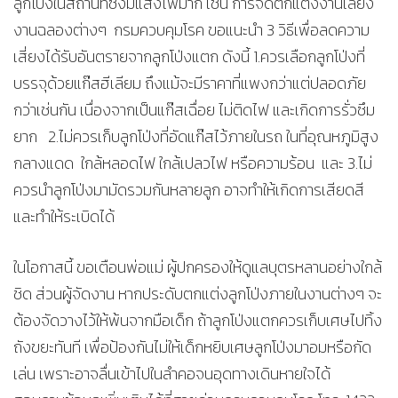
ลูกโป่งในสถานที่ซึ่งมีแสงไฟมาก เช่น การจัดตกแต่งงานเลี้ยง
งานฉลองต่างๆ กรมควบคุมโรค ขอแนะนำ 3 วิธีเพื่อลดความ
เสี่ยงได้รับอันตรายจากลูกโป่งแตก ดังนี้ 1.ควรเลือกลูกโป่งที่
บรรจุด้วยแก๊สฮีเลียม ถึงแม้จะมีราคาที่แพงกว่าแต่ปลอดภัย
กว่าเช่นกัน เนื่องจากเป็นแก๊สเฉื่อย ไม่ติดไฟ และเกิดการรั่วซึม
ยาก 2.ไม่ควรเก็บลูกโป่งที่อัดแก๊สไว้ภายในรถ ในที่อุณหภูมิสูง
กลางแดด ใกล้หลอดไฟ ใกล้เปลวไฟ หรือความร้อน และ 3.ไม่
ควรนำลูกโป่งมามัดรวมกันหลายลูก อาจทำให้เกิดการเสียดสี
และทำให้ระเบิดได้
ในโอกาสนี้ ขอเตือนพ่อแม่ ผู้ปกครองให้ดูแลบุตรหลานอย่างใกล้
ชิด ส่วนผู้จัดงาน หากประดับตกแต่งลูกโป่งภายในงานต่างๆ จะ
ต้องจัดวางไว้ให้พ้นจากมือเด็ก ถ้าลูกโป่งแตกควรเก็บเศษไปทิ้ง
ถังขยะทันที เพื่อป้องกันไม่ให้เด็กหยิบเศษลูกโป่งมาอมหรือกัด
เล่น เพราะอาจลื่นเข้าไปในลำคอจนอุดทางเดินหายใจได้