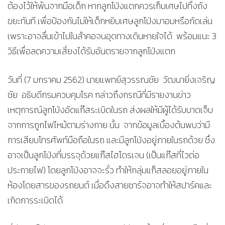
ต้องไว้ให้พ้นจากมือเด็ก หากลูกโป่งแตกควรเก็บเศษไปทิ้งถัง
ขยะทันที เพื่อป้องกันไม่ให้เด็กหยิบเศษลูกโป่งมาอมหรือกัดเล่น
เพราะอาจลื่นเข้าไปในลำคอจนอุดทางเดินหายใจได้ พร้อมแนะ 3
วิธีเพื่อลดความเสี่ยงได้รับอันตรายจากลูกโป่งแตก
วันที่ (7 มกราคม 2562) นายแพทย์สุวรรณชัย วัฒนายิ่งเจริญ
ชัย อธิบดีกรมควบคุมโรค กล่าวถึงกรณีที่มีรายงานข่าว
เหตุการณ์ลูกโป่งอัดแก๊สระเบิดในรถ ส่งผลให้มีผู้ได้รับบาดเจ็บ
จากการถูกไฟไหม้ตามร่างกาย นั้น จากข้อมูลเบื้องต้นพบว่ามี
การเสียบโทรศัพท์มือถือในรถ และมีลูกโป่งอยู่ภายในรถด้วย ซึ่ง
อาจเป็นลูกโป่งที่บรรจุด้วยแก๊สไฮโดรเจน (เป็นแก๊สที่ไวต่อ
ประกายไฟ) โดยลูกโป่งอาจจะรั่ว ทำให้กลุ่มแก็สลอยอยู่ภายใน
ห้องโดยสารของรถยนต์ เมื่อดึงสายชาร์จอาจทำให้สปาร์คและ
เกิดการระเบิดได้