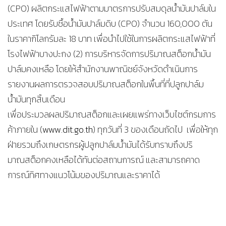
(CPO) ผลิตกระแสไฟฟ้าตามมาตรการปรับสมดุลน้ำมันปาล์มใน
ประเทศ โดยรับซื้อน้ำมันปาล์มดิบ (CPO) จำนวน 160,000 ตัน
ในราคากิโลกรัมละ 18 บาท เพื่อนำไปใช้ในการผลิตกระแสไฟฟ้าที่
โรงไฟฟ้าบางปะกง (2) การบริหารจัดการปริมาณสต็อกน้ำมัน
ปาล์มคงเหลือ โดยให้สำนักงานพาณิชย์จังหวัดดำเนินการ
รายงานผลการตรวจสอบปริมาณสต็อกในพื้นที่ที่ปลูกปาล์ม
น้ำมันทุกสิ้นเดือน
เพื่อประมวลผลปริมาณสต็อกและเผยแพร่ทางเว็บไซต์กรมการ
ค้าภายใน (
www.dit.go.th
) ทุกวันที่ 3 ของเดือนถัดไป เพื่อให้ทุก
ฝ่ายรวมถึงเกษตรกรผู้ปลูกปาล์มน้ำมันได้รับทราบถึงปริ
มาณสต็อกคงเหลือได้ทันต่อสถานการณ์ และสามารถคาด
การณ์ทิศทางแนวโน้มของปริมาณและราคาได้