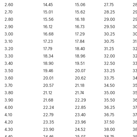
2.60
14.45
15.06
27.75
2
2.70
15.01
15.62
28.25
2
2.80
15.56
16.18
29.00
2
2.90
16.12
16.73
29.50
3
3.00
16.68
17.29
30.25
30
3.10
17.23
17.84
30.75
31
3.20
17.79
18.40
31.25
3
3.30
18.34
18.96
32.00
32
3.40
18.90
19.51
32.50
3
3.50
19.46
20.07
33.25
33
3.60
20.01
20.62
33.75
34
3.70
20.57
21.18
34.50
3
3.80
21.12
21.74
35.00
35
3.90
21.68
22.29
35.50
3
4.00
22.24
22.85
36.25
37
4.10
22.79
23.40
36.75
37
4.20
23.35
23.96
37.50
3
4.30
23.90
24.52
38.00
38
4.40
24.46
25.07
38.75
3