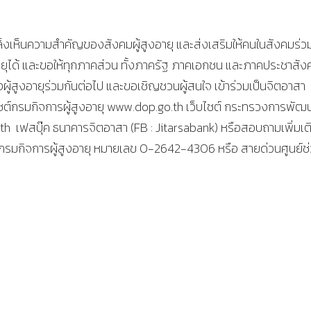
เล็งเห็นความสำคัญของสังคมผู้สูงอายุ และส่งเสริมให้คนในสังคมร่ว
อายุได้ และขอให้ทุกภาคส่วน ทั้งภาครัฐ ภาคเอกชน และภาคประชาสัง
ู้สูงอายุร่วมกันต่อไป และขอเชิญชวนผู้สนใจ เข้าร่วมเป็นจิตอาสา
ต์กรมกิจการผู้สูงอายุ www.dop.go.th เว็บไซต์ กระทรวงการพัฒ
 เฟสบุ๊ค ธนาคารจิตอาสา (FB : Jitarsabank) หรือสอบถามเพิ่มเต
ายุ กรมกิจการผู้สูงอายุ หมายเลข 0-2642-4306 หรือ สายด่วนศูนย์ช