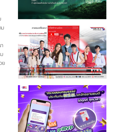
ม
คม
นา
ิม
่วย