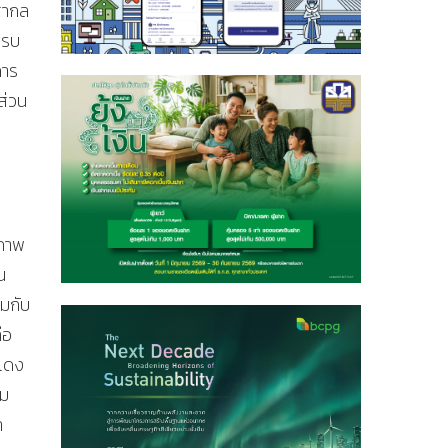
บสากล
ครบ
การ
ส่วน
ยภาพ
น
สมกับ
ือ
นแดง
าม
า