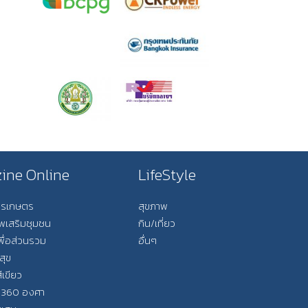
ine Online
LifeStyle
การเกษตร
สุขภาพ
ีพเสริมชุมชน
กิน/เที่ยว
พื่อส่วนรวม
อื่นๆ
สุข
ีเขียว
 360 องศา