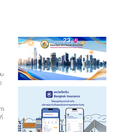
ิน
ป
การ
ี่