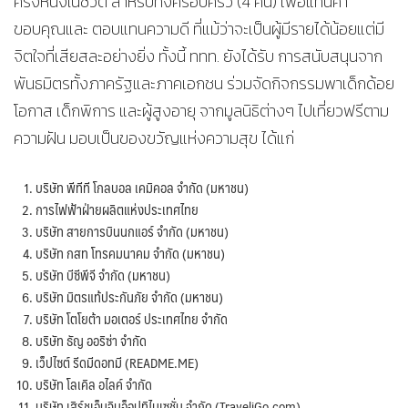
ครั้งหนึ่งในชีวิต สำหรับทั้งครอบครัว (4 คน) เพื่อแทนคำ
ขอบคุณและ ตอบแทนความดี ที่แม้ว่าจะเป็นผู้มีรายได้น้อยแต่มี
จิตใจที่เสียสละอย่างยิ่ง ทั้งนี้ ททท. ยังได้รับ การสนับสนุนจาก
พันธมิตรทั้งภาครัฐและภาคเอกชน ร่วมจัดกิจกรรมพาเด็กด้อย
โอกาส เด็กพิการ และผู้สูงอายุ จากมูลนิธิต่างๆ ไปเที่ยวฟรีตาม
ความฝัน มอบเป็นของขวัญแห่งความสุข ได้แก่
บริษัท พีทีที โกลบอล เคมิคอล จำกัด (มหาชน)
การไฟฟ้าฝ่ายผลิตแห่งประเทศไทย
บริษัท สายการบินนกแอร์ จำกัด (มหาชน)
บริษัท กสท โทรคมนาคม จำกัด (มหาชน)
บริษัท บีซีพีจี จำกัด (มหาชน)
บริษัท มิตรแท้ประกันภัย จํากัด (มหาชน)
บริษัท โตโยต้า มอเตอร์ ประเทศไทย จํากัด
บริษัท ธัญ ออริซ่า จำกัด
เว็ปไซต์ รีดมีดอทมี (README.ME)
บริษัท โลเคิล อไลค์ จำกัด
บริษัท เสิร์ชเอ็นจินอ็อปทิไมเซชั่น จำกัด (TraveliGo.com)