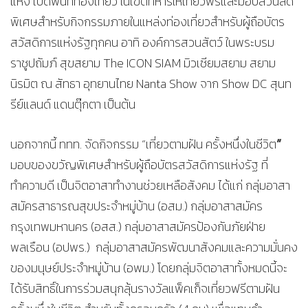
แห่ง เปิดพื้นที่ท่องเที่ยว ในเขตทหารให้เที่ยวฟรีและมอบส่วนลด
พิเศษสำหรับกิจกรรมภายในแหล่งท่องเที่ยวสำหรับผู้ถือบัตร
สวัสดิการแห่งรัฐทุกคน อาทิ องค์การสวนสัตว์ ในพระบรม
ราชูปถัมภ์ สุขสยาม The ICON SIAM มิวเซียมสยาม สยาม
นิรมิต ณ สัทธา อุทยานไทย Nanta Show จาก Show DC สุนท
รีย์แลนด์ แดนตุ๊กตา เป็นต้น
”
นอกจากนี้ ททท. จัดกิจกรรม “เที่ยวตามฝัน ครั้งหนึ่งในชีวิต
มอบของขวัญพิเศษสำหรับผู้ถือบัตรสวัสดิการแห่งรัฐ ที่
ทำความดี เป็นจิตอาสาทำงานช่วยเหลือสังคม ได้แก่ กลุ่มอาสา
สมัครสาธารณสุขประจำหมู่บ้าน (อสม.) กลุ่มอาสาสมัคร
กรุงเทพมหานคร (อสส.) กลุ่มอาสาสมัครป้องกันภัยฝ่าย
พลเรือน (อปพร.) กลุ่มอาสาสมัครพัฒนาสังคมและความมั่นคง
ของมนุษย์ประจำหมู่บ้าน (อพม.) โดยกลุ่มจิตอาสาทั้งหมดนี้จะ
ได้รับสิทธิ์ในการร่วมสนุกลุ้นรางวัลแพ็คเก็จเที่ยวฟรีตามฝัน