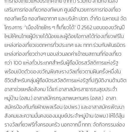
การท่องเที่ยวแห่งประเทศไทย (ททท.) ร่วมกับ สำนักงานส่ง
เสริมการท่องเที่ยวกองทัพบก ศูนย์อำนวยการการท่องเที่ยว
กองทัพเรือ กองทัพอากาศ และบริษัท ปตท. จำกัด (มหาชน) จัด
โครงการ “เมืองไทยใคร ๆ ก็เที่ยวได้” ปี 2562 มอบของขวัญปี
ใหม่ให้คนไทยผู้มีรายได้น้อยและผู้ด้อยโอกาสได้ท่องเที่ยวฟรีใน
แหล่งท่องเที่ยวเขตทหารทั่วประเทศ และ ททท.ร่วมกับพันธมิตร
แหล่งท่องเที่ยวต่างๆ มอบส่วนลดค่าเข้าชมสถานที่ท่องเที่ยว
กว่า 100 แห่งทั่วประเทศสำหรับผู้ถือบัตรสวัสดิการแห่งรัฐ
พร้อมเปิดตัวของขวัญพิเศษรางวัลเที่ยวตามฝันครั้งหนึ่งใน
ชีวิตสำหรับกลุ่มผู้ถือบัตรสวัสดิการแห่งรัฐที่ปฏิบัติงานด้านจิต
อาสาช่วยเหลือสังคม ได้แก่ อาสาสมัครสาธารณสุขประจำ
หมู่บ้าน (อสม.) อาสาสมัครกรุงเทพมหานคร (อสส.) อาสา
สมัครป้องกันภัยฝ่ายพลเรือน (อปพร.) และอาสาสมัครพัฒนา
สังคมและความมั่นคงของมนุษย์ประจำหมู่บ้าน (อพม.) ให้ได้ลุ้น
รางวัลเที่ยวฟรีทั้งครอบครัว นอกจากนี้ ททท. จัดกิจกรรมล่อง