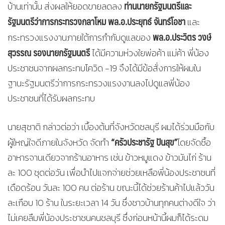
ท่านนายกรัฐมนตรีและ
บ้านเท่านั้น ส่งผลให้ยอดขายลดลง
รัฐมนตรีว่าการกระทรวงกลาโหม พล.อ.ประยุทธ์ จันทร์โอชา
และ
พล.อ.ประวิตร วงษ์
กระทรวงแรงงานภายใต้การกำกับดูแลของ
สุวรรณ รองนายกรัฐมนตรี
ได้มีความห่วงใยพ่อค้า แม่ค้า พี่น้อง
ประชาชนจากผลกระทบโควิด -19 จึงได้มีข้อสั่งการให้ผมใน
ฐานะรัฐมนตรีว่าการกระทรวงแรงงานลงไปดูแลพี่น้อง
ประชาชนที่ได้รับผลกระทบ
นายสุชาติ กล่าวต่อว่า เบื้องต้นที่จังหวัดชลบุรี ผมได้ร่วมมือกับ
“ครัวประชารัฐ ปันสุข”
ผู้ใหญ่ใจดีภายในจังหวัด จัดทำ
โดยจัดซื้อ
อาหารจานเดียวจากร้านอาหาร เช่น ข้าวหมูแดง ข้าวมันไก่ ร้าน
ละ 100 ชุดต่อวัน เพื่อนำไปแจกจ่ายช่วยเหลือพี่น้องประชาชนที่
เดือดร้อน วันละ 100 คน ต่อร้าน ขณะนี้ได้ช่วยร้านค้าไปแล้ววัน
ละเกือบ 10 ร้าน ในระยะเวลา 14 วัน ซึ่งชาวบ้านทุกคนต่างดีใจ ว่า
ไม่เคยลืมพี่น้องประชาชนคนชลบุรี ซึ่งก่อนหน้านี้ผมก็ได้ระดม