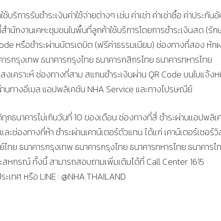
การรับชำระเงินค่าใช้จ่ายต่างๆ เช่น ค่าเช่า ค่าเช่าซื้อ ค่าประกันอั
ี่สำนักงานเคหะชุมชนในพื้นที่ลูกค้าใช้บริการโดยการชำระเงินสด (รัก
de หรือชำระผ่านบัตรเดบิต (ฟรีค่าธรรมเนียม) ช่องทางที่สอง หักผ
ธนาคารกรุงเทพ ธนาคารกรุงไทย ธนาคารกสิกรไทย ธนาคารทหารไทย
คราะห์ ช่องทางที่สาม สแกนชำระเงินผ่าน QR Code บนใบแจ้งหนี
กค้าผ่านทางอีเมล แอปพลิเคชัน NHA Service และทางไปรษณีย์
กธนาคารไม่เกินวันที่ 10 ของเดือน ช่องทางที่สี่ ชำระผ่านแอปพลิเ
ช่องทางที่ห้า ชำระผ่านเคาน์เตอร์ตัวแทน ได้แก่ เคาน์เตอร์เซอร์วิ
่ ไปรษณีย์ไทย ธนาคารกรุงเทพ ธนาคารกรุงไทย ธนาคารทหารไทย ธนาคารไ
รณ์ ทั้งนี้ สามารถสอบถามเพิ่มเติมได้ที่ Call Center 1615
ประเทศ หรือ LINE : @NHA.THAILAND