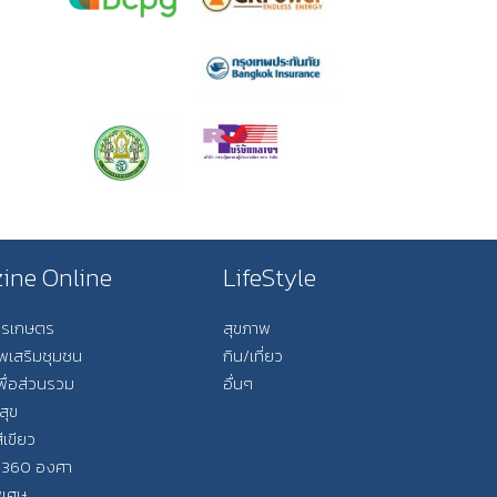
ine Online
LifeStyle
การเกษตร
สุขภาพ
ีพเสริมชุมชน
กิน/เที่ยว
พื่อส่วนรวม
อื่นๆ
สุข
ีเขียว
 360 องศา
ิเศษ