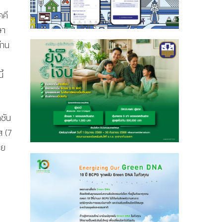
คคี
ษา
่าน
้
คชัน
ส (7
ทย