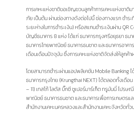
การเคหะแห่งชาติขอเชิญชวนลูกค้าการเคหะแห่งชาติมาใช้บริ
ภัย เป็นต้น ผ่านช่องทางดังต่อไปนี้ ช่องทางแรก ชำระท
ระยะห่างในการชำระเงิน) หรือสแกนชำระเงินผ่าน QR Co
บัญชีธนาคาร 8 แห่ง ได้แก่ ธนาคารกรุงศรีอยุธยา 
ธนาคารไทยพาณิชย์ ธนาคารธนชาต และธนาคารอาคารสงเ
เดือนเดือนปัจจุบัน ซึ่งการเคหะแห่งชาติจัดส่งให้ลู
โดยสามารถชำระผ่านแอปพลิเคชัน Mobile Banking ได้ทุ
ธนาคารกรุงไทย (Krungthai NEXT) ได้ตลอดทั้งเดือน และ
– 11) เทสโก้ โลตัส บิ๊กซี ซูเปอร์มาร์เก็ต ทรูมันนี
พาณิชย์ ธนาคารธนชาต และธนาคารเพื่อการเกษตรและสหก
สำนักงานเคหะนครหลวงและสำนักงานเคหะจังหวัดทั่ว