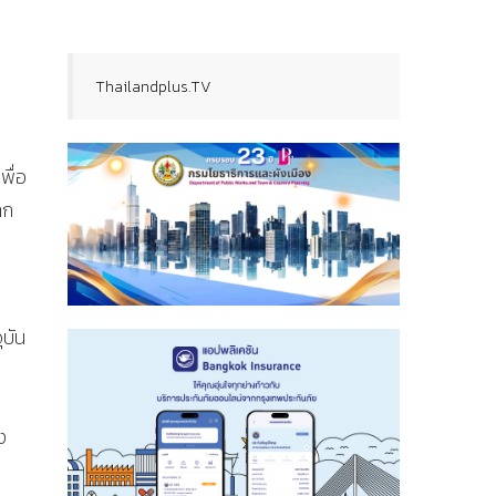
Thailandplus.TV
พื่อ
าก
ุบัน
ง