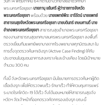
วันที่ 14 พฤษภาคม 64 ที่ด้านข้างวิทยาลัยอาชีวศึกษา
นายภานุ แย้มศรี ผู้ว่าราชการจังหวัด
พระนครศรีอยุธยา
พระนครศรีอยุธยา
นายแพทย์พีระ อารีรัตน์ นายแพทย์
พร้อมด้วย
สาธารณสุขจังหวัดพระนครศรีอยุธยา นายบดินทร์ เกษมศานติ์ นาย
อำเภอพระนครศรีอยุธยา
สาธารณสุขอำเภอพระนครศรีอยุธยา
กองงานสาธารณสุขเทศบาลนครพระนครศรีอยุธยา ลงพื้นที่
ตรวจเยี่ยมทีมแพทย์พยาบาลจากโรงพยาบาลศุภมิตรเสนา ใน
การตั้งจุดตรวจค้นหาเชิงรุก (Active Case Finding) ให้กับ
ประชาชนในชุมชนอาคารสงเคราะห์และข้างเคียง โดยมีเป้าหมาย
จำนวน 300 คน
ทั้งนี้ จังหวัดพระนครศรีอยุธยา มีนโยบายการตรวจค้นหาผู้ติด
เชื้อเชิงรุก เพื่อให้ตรวจพบเร็ว รักษาเร็ว ทำให้ควบคุมการแพร่
ระบาดโรคโควิด-19 ได้เร็ว จึงได้มอบหมายให้สาธารณสุขจัง
หวัดฯ จัดเจ้าหน้าที่ออกตรวจคัดกกรองเชิงรุก ขณะนี้