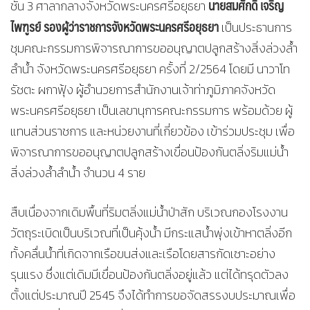
นายสมศักดิ์ เจริญ
ชั้น 3 ศาลากลางจังหวัดพระนครศรีอยุธยา
ไพฑูรย์ รองผู้ว่าราชการจังหวัดพระนครศรีอยุธยา
เป็นประธานการ
ชุมคณะกรรมการพิจารณาการขออนุญาตปลูกสร้างสิ่งล่วงล้ำ
ลำน้ำ จังหวัดพระนครศรีอยุธยา ครั้งที่ 2/2564 โดยมี นาวาโท
รัชตะ ผกาฟุ้ง ผู้อำนวยการสำนักงานเจ้าท่าภูมิภาคจังหวัด
พระนครศรีอยุธยา เป็นเลขานุการคณะกรรมการ พร้อมด้วย ผู้
แทนส่วนราชการ และหน่วยงานที่เกี่ยวข้อง เข้าร่วมประชุม เพื่อ
พิจารณาการขออนุญาตปลูกสร้างเขื่อนป้องกันตลิ่งริมแม่น้ำ
สิ่งล่วงล้ำลำน้ำ จำนวน 4 ราย
สืบเนื่องจากเดิมพื้นที่ริมตลิ่งแม่น้ำป่าสัก บริเวณกองโรงงาน
วัตถุระเบิดเป็นบริเวณที่เป็นคุ้งน้ำ มีกระแสน้ำพุ่งเข้าหาตลิ่งอีก
ทั้งคลื่นน้ำที่เกิดจากเรือขนส่งและเรือโดยสารกัดเซาะอย่าง
รุนแรง ซึ่งแต่เดิมมีเขื่อนป้องกันตลิ่งอยู่แล้ว แต่ได้ทรุดตัวลง
ตั้งแต่ประมาณปี 2545 จึงได้ทำการขอจัดสรรงบประมาณเพื่อ