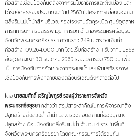
ก่อสร้างเขื่อนป้องกันตลิ่งจากกรมโยธาธิการและผังเมือง และ
ได้รับจัดสรรงบประมาณมาในปี 2563 ในโครงการเขื่อนป้องกัน
ตลิ่งริมแม่น้ำป่าสัก บริเวณกองโรงงานวัตถุระเบิด ศูนย์อุตสาห
การทหารบก กรมสรรพาวุธทหารบก อำเภอพระนครศรีอยุธยา
จังหวัดพระนครศรีอยุธยา ความยาว 749 เมตร วงเงินค่า
ก่อสร้าง 109,264,000 บาท โดยเริ่มก่อสร้าง 11 ธันวาคม 2563
สิ้นสุดสัญญา 30 ธันวาคม 2565 ระยะเวลารวม 750 วัน เพื่อ
เป็นการป้องกันการกัดเซาะจากกระแสน้ำและเพิ่มเสถียรภาพ
เชิงป้องกันการพังทลายของตลิ่งบริเวณดังกล่าวต่อไป
นายสมศักดิ์ เจริญไพฑูรย์ รองผู้ว่าราชการจังหวัด
โดย
พระนครศรีอยุธยา
กล่าวว่า สรุปสาระสำคัญในการพิจารณาสิ่ง
ปลูกสร้างสิ่งล่วงล้ำลำน้ำ และตรวจสอบสถานที่ขออนุญาต
ปลูกสร้างเขื่อนป้องกันตลิ่งริมแม่น้ำ จำนวน 4 ราย ในพื้นที่
จังหวัดพระนครศรีอยุธยา โดยคณะกรรมการได้ร่วมกัน