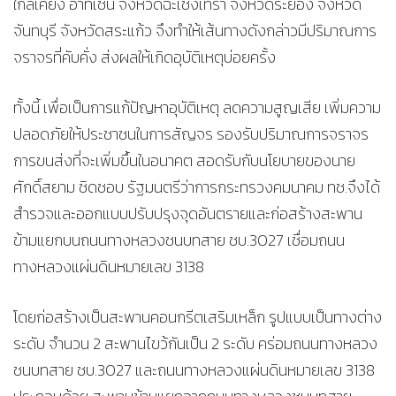
ใกล้เคียง อาทิเช่น จังหวัดฉะเชิงเทรา จังหวัดระยอง จังหวัด
จันทบุรี จังหวัดสระแก้ว จึงทำให้เส้นทางดังกล่าวมีปริมาณการ
จราจรที่คับคั่ง ส่งผลให้เกิดอุบัติเหตุบ่อยครั้ง
ทั้งนี้ เพื่อเป็นการแก้ปัญหาอุบัติเหตุ ลดความสูญเสีย เพิ่มความ
ปลอดภัยให้ประชาชนในการสัญจร รองรับปริมาณการจราจร
การขนส่งที่จะเพิ่มขึ้นในอนาคต สอดรับกับนโยบายของนาย
ศักดิ์สยาม ชิดชอบ รัฐมนตรีว่าการกระทรวงคมนาคม ทช.จึงได้
สำรวจและออกแบบปรับปรุงจุดอันตรายและก่อสร้างสะพาน
ข้ามแยกบนถนนทางหลวงชนบทสาย ชบ.3027 เชื่อมถนน
ทางหลวงแผ่นดินหมายเลข 3138
โดยก่อสร้างเป็นสะพานคอนกรีตเสริมเหล็ก รูปแบบเป็นทางต่าง
ระดับ จำนวน 2 สะพานไขว้กันเป็น 2 ระดับ คร่อมถนนทางหลวง
ชนบทสาย ชบ.3027 และถนนทางหลวงแผ่นดินหมายเลข 3138