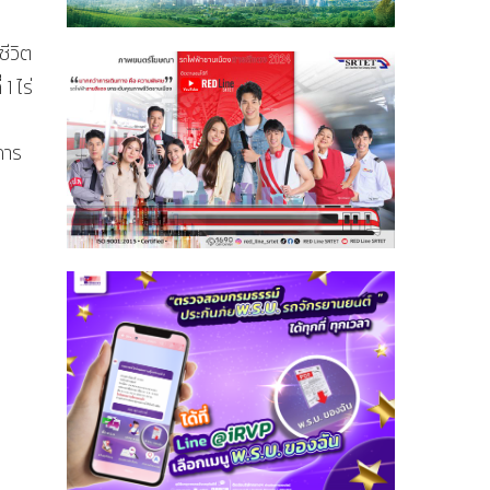
ีวิต
1 ไร่
การ