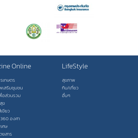
ine Online
LifeStyle
การเกษตร
สุขภาพ
ีพเสริมชุมชน
กิน/เที่ยว
พื่อส่วนรวม
อื่นๆ
สุข
ีเขียว
 360 องศา
ิเศษ
ิตยสาร