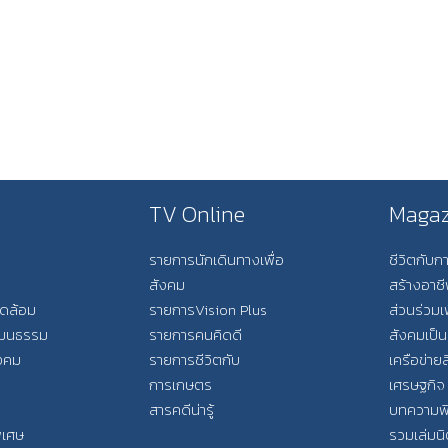
TV Online
Magaz
รายการนักเดินทางเพื่อ
ชีวิตกับ
สังคม
สร้างอาช
วดล้อม
รายการVision Plus
ส่วนร่วมเ
วัฒนธรรม
รายการคนคิดดี
สังคมเป็น
ังคม
รายการชีวิตกับ
เครือข่ายส
การเกษตร
เศรษฐกิจ
สารคดีน่ารู้
บทความพ
พิเศษ
รวมเล่มน