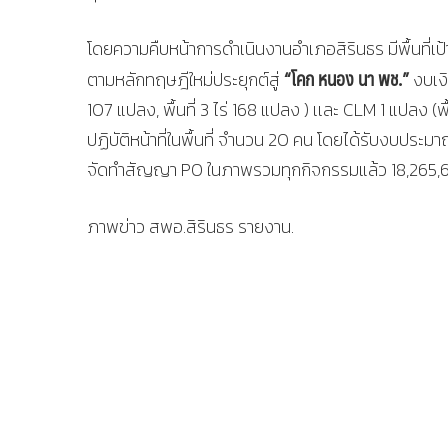
โดยความคืบหน้าการดำเนินงานอำเภอสิรินธร มีพื้นที
“โคก หนอง นา พช.”
ตามหลักทฤษฎีใหม่ประยุกต์สู่
งบเงิ
107 แปลง, พื้นที่ 3 ไร่ 168 แปลง ) เเละ CLM 1 แปลง (พ
ปฏิบัติหน้าที่ในพื้นที่ จำนวน 20 คน โดยได้รับงบป
จัดทำสัญญา PO ในภาพรวมทุกกิจกรรมแล้ว 18,265,642
ภาพข่าว สพอ.สิรินธร รายงาน.