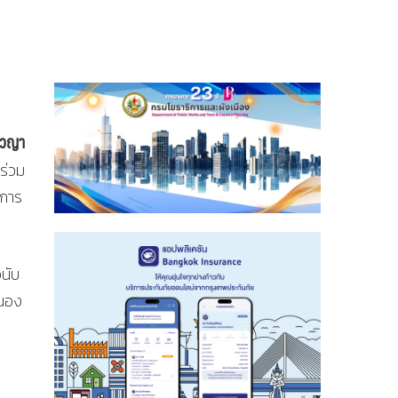
าวญา
าร่วม
นการ
นับ
หนอง