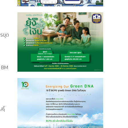
ารขุด
ับ BM
ธุ์