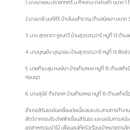
1. นางนาลอน ปราสาทศรี บ.คำกลาง ต.ฝางคำ ขนาด 1 ไร
2.นางมาลี นนท์ศิริ บ้านโนนสำราญ ตำบลนิคมฯ ขนาด 3
3. นาง สุดชาดา คูณทวี บ้านสุวรรณวารี หมู่ที่ 13 ตำบ
4. นางบุญยัง บุญจอม บ้านสุวรรณวารี หมู่ที่ 13 สัดส
5. นายคำมะลุน หงษ์ษา บ้านคำนกหอ หมู่ที่ 15 ตำบลคำเข
ก่อนขุด
6. นางสุนีย์ จำปาเทศ บ้านคำนกหอ หมู่ที่ 15 ตำบลคำเขื
อำเภอสิรินธรขับเคลื่อนต่อเนื่องและประสานการทำงาน
สัตว์จากกองโรงไฟฟ้าเขื่อนสิรินธร และขอรับการสนับ
อุตสาหกรรมป่าไม้ เพื่อมอบให้ครัวเรือนเป้าหมายตาม