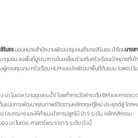
สิรินธร
นางส
มอบหมายสำนักงานพัฒนาชุมชนอำเภอสิรินธร นำโดย
นาชุมชน ลงพื้นที่บูรณาการขับเคลื่อนร่วมกับครัวเรือนเป้าหมายที่เข้
ู้ควบคุมงาน ครัวเรือน HLM และนักพัฒนาพื้นที่ต้นแบบ (นพต.) ใ
อง นา โมเดล (งานขุดสระน้ำ) โดยทำการวัดค่าระดับ BM และการตรวจ
ต้นแบบการพัฒนาคุณภาพชีวิตตามหลักทฤษฎีใหม่ ประยุกต์สู่ โคก
(งบกรมฯ) และให้คำแนะนำการปลูกไม้ ป่า 5 ระดับ, หลักกสิกรรม
นอง นา โมเดล, ศาสตร์พระราชา 5 ระดับ ดังนี้