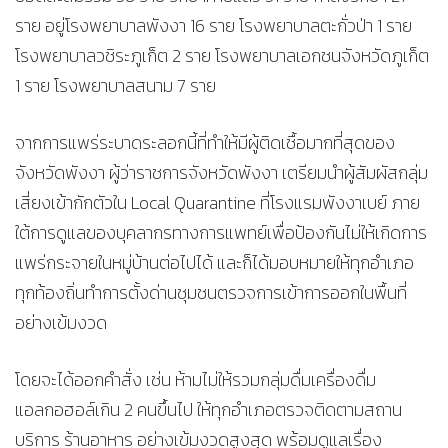
ราย อยู่โรงพยาบาลพังงา 16 ราย โรงพยาบาลตะกั่วป่า 1 ราย
โรงพยาบาลวชิระภูเก็ต 2 ราย โรงพยาบาลเอกชนจังหวัดภูเก็ต
1 ราย โรงพยาบาลสนาม 7 ราย
จากการแพร่ระบาดระลอกนี้ที่ทำให้มีผู้ติดเชื้อมากที่สุดของ
จังหวัดพังงา ผู้ว่าราชการจังหวัดพังงา เตรียมนำผู้สัมผัสกลุ่ม
เสี่ยงเข้ากักตัวใน Local Quarantine ที่โรงแรมพังงาเบย์ ภาย
ใต้การดูแลของบุคลากรทางการแพทย์เพื่อป้องกันไม่ให้เกิดการ
แพร่กระจายในหมู่บ้านต่อไปได้ และก็ได้มอบหมายให้ทุกอำเภอ
ทุกท้องถิ่นทำการตั้งด่านชุมชนตรวจการเข้าการออกในพื้นที่
อย่างเข้มงวด
โดยจะได้ออกคำสั่ง เช่น ห้ามไม่ให้รวมกลุ่มดื่มเครื่องดื่ม
แอลกอฮอล์เกิน 2 คนขึ้นไป ให้ทุกอำเภอตรวจติดตามสถาน
บริการ ร้านอาหาร อย่างเข้มงวดสูงสุด พร้อมดูแลเรื่อง