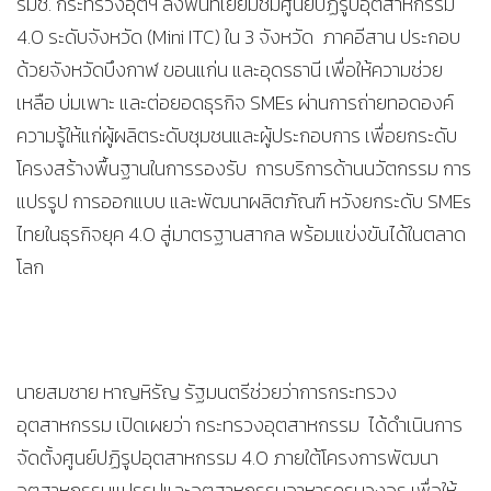
รมช. กระทรวงอุตฯ ลงพื้นที่เยี่ยมชมศูนย์ปฏิรูปอุตสาหกรรม
4.0 ระดับจังหวัด (Mini ITC) ใน 3 จังหวัด ภาคอีสาน ประกอบ
ด้วยจังหวัดบึงกาฬ ขอนแก่น และอุดรธานี เพื่อให้ความช่วย
เหลือ บ่มเพาะ และต่อยอดธุรกิจ SMEs ผ่านการถ่ายทอดองค์
ความรู้ให้แก่ผู้ผลิตระดับชุมชนและผู้ประกอบการ เพื่อยกระดับ
โครงสร้างพื้นฐานในการรองรับ การบริการด้านนวัตกรรม การ
แปรรูป การออกแบบ และพัฒนาผลิตภัณฑ์ หวังยกระดับ SMEs
ไทยในธุรกิจยุค 4.0 สู่มาตรฐานสากล พร้อมแข่งขันได้ในตลาด
โลก
นายสมชาย หาญหิรัญ รัฐมนตรีช่วยว่าการกระทรวง
อุตสาหกรรม เปิดเผยว่า กระทรวงอุตสาหกรรม ได้ดำเนินการ
จัดตั้งศูนย์ปฏิรูปอุตสาหกรรม 4.0 ภายใต้โครงการพัฒนา
อุตสาหกรรมแปรรูปและอุตสาหกรรมอาหารครบวงจร เพื่อให้