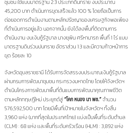
ชุมชน ใช้แบบมาตรฐาน 2:3 ประเภทดินทราย งบประมาณ
45,200 บาท ดำเนินการขุดเสร็จแล้ว 100 % โดยถือเป็นการ
ต่อยอดการดำเนินงานตามหลักปรัชญาของเศรษฐกิจพอเพียง
ที่ดำเนินการอยู่แล้ว นอกจากนั้น ยังได้ลงพื้นที่ติดตามการ
ดำเนินงาน งบเงินกู้รัฐบาล นางยุพิน ศรีหานารถ พื้นที่ 1 ไร่ แบบ
มาตรฐานดินร่วนปนทราย อัตราส่วน 1:3 และมีความก้าวหน้าการ
ขุด ร้อยละ 10
จังหวัดอุบลราชธานี ได้รับการจัดสรรงบประมาณเงินกู้รัฐบาล
ผ่านกรมการพัฒนาชุมชน กระทรวงมหาดไทย โดยให้จังหวัดฯ
ดำเนินโครงการพัฒนาพื้นที่ต้นแบบการพัฒนาคุณภาพชีวิต
“โคก หนอง นา พช.”
ตามหลักทฤษฎีใหม่ ประยุกต์สู่
จำนวน
576,592,500 บาท โดยมีพื้นที่เป้าหมายในจังหวัดฯ ทั้งสิ้น
3,960 แห่ง (มากที่สุดในประเทศไทย) เเบ่งเป็นพื้นที่ระดับตำบล
(CLM) : 68 แห่ง เเละพื้นที่ระดับครัวเรือน (HLM) : 3,892 แห่ง