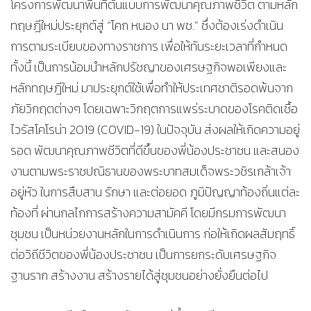
โครงการพัฒนาพื้นที่ต้นแบบการพัฒนาคุณภาพชีวิต ตามหลัก
ทฤษฎีใหม่ประยุกต์สู่ “โคก หนอง นา พช.” ซึ่งต้องเร่งดำเนิน
การตามระเบียบของทางราชการ เพื่อให้ทันระยะเวลาที่กำหนด
ทั้งนี้ เป็นการน้อมนำหลักปรัชญาของเศรษฐกิจพอเพียงและ
หลักทฤษฎีใหม่ มาประยุกต์ใช้เพื่อทำให้ประเทศชาติรอดพ้นจาก
ภัยวิกฤตต่างๆ โดยเฉพาะวิกฤตการแพร่ระบาดของโรคติดเชื้อ
ไวรัสโคโรน่า 2019 (COVID-19) ในปัจจุบัน ส่งผลให้เกิดความอยู่
รอด พัฒนาคุณภาพชีวิตที่ดีขึ้นของพี่น้องประชาชน และสนอง
งานตามพระราชปณิธานของพระบาทสมเด็จพระวชิรเกล้าเจ้า
อยู่หัว ในการสืบสาน รักษา และต่อยอด ภูมิปัญญาท้องถิ่นแต่ละ
ท้องที่ ผ่านกลไกการสร้างความสามัคคี โดยมีกรมการพัฒนา
ชุมชน เป็นหน่วยงานหลักในการดำเนินการ ก่อให้เกิดผลสัมฤทธิ์
ต่อวิถีชีวิตของพี่น้องประชาชน เป็นการยกระดับเศรษฐกิจ
ฐานราก สร้างงาน สร้างรายได้สู่ชุมชนอย่างยั่งยืนต่อไป