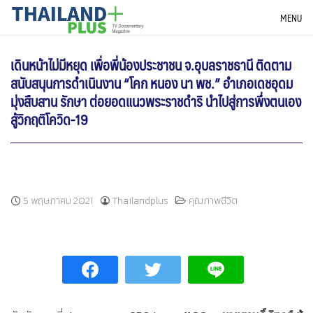
Skip
THAILANDPLUS NEWS
MENU
to
content
เดินหน้าไม่มีหยุด เพื่อพี่น้องประชาชน จ.อุบลราชธานี ติดตาม
สนับสนุนการดำเนินงาน “โคก หนอง นา พช.” อำเภอเดชอุดม
มุ่งสืบสาน รักษา ต่อยอดแนวพระราชดำริ นำไปสู่การพึ่งตนเอง
สู้วิกฤติโควิด-19
5 พฤษภาคม 2021
Thailandplus
คุณภาพชีวิต