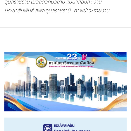
อุบลราชธานี เมืองดอกบัวงาม แม่น้ำสองสี : งาน
ประชาสัมพันธ์ สพจ.อุบลราชธานี…ภาพข่าว/รายงาน