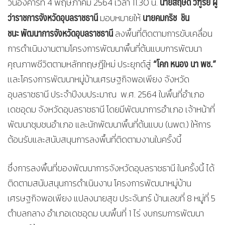
นายสฤษดิ์ วิฑูรย์ ผู้
วันอังคารที่ 4 พฤษภาคม 2564 เวลา 11.30 น.
ว่าราชการจังหวัดอุบลราชธานี
นายคมกริช ชิน
มอบหมายให้
ชนะ พัฒนาการจังหวัดอุบลราชธานี
ลงพื้นที่ติดตามการขับเคลื่อน
การดำเนินงานตามโครงการพัฒนาพื้นที่ต้นแบบการพัฒนา
“โคก หนอง นา พช.”
คุณภาพชีวิตตามหลักทฤษฎีใหม่ ประยุกต์สู่
เเละโครงการพัฒนาหมู่บ้านเศรษฐกิจพอเพียง จังหวัด
อุบลราชธานี ประจำปีงบประมาณ พ.ศ. 2564 ในพื้นที่อำเภอ
เดชอุดม จังหวัดอุบลราชธานี โดยมีพัฒนาการอำเภอ เจ้าหน้าที่
พัฒนาชุมชนอำเภอ และนักพัฒนาพื้นที่ต้นแบบ (นพต.) ให้การ
ต้อนรับและสนับสนุนการลงพื้นที่ติดตามงานในครั้งนี้
ซึ่งการลงพื้นที่ของพัฒนาการจังหวัดอุบลราชธานี ในครั้งนี้ ได้
ติดตามสนับสนุนการดำเนินงาน โครงการพัฒนาหมู่บ้าน
เศรษฐกิจพอเพียง แปลงนายสุข ประจันทร์ บ้านเลขที่ 8 หมู่ที่ 5
ตำบลกลาง อำเภอเดชอุดม บนพื้นที่ 1 ไร่ งบกรมการพัฒนา