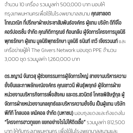
จำนวน 10 เครื่อง รวมมูลค่า 500,000 บาท มอบให้
คุณชาลอต
กรุงเทพมหานครเพื่อใช้ในโรงพยาบาลสนาม
โทณวณิก ที่ปรึกษาฝ่ายประชาสัมพันธ์องค์กร ผู้แทน บริษัท ดีทีจีโอ
คอร์ปอเรชั่น จำกัด คุณกิติการุณย์ ก้อนกลีบ ผู้จัดการโครงการมูลนิธิ
พุทธรักษา ผู้แทน มูลนิธิพุทธรักษา มูลนิธิ ธนินท์ เทวี เจียรวนนท์
และ
เครือข่ายผู้ให้ The Givers Network มอบชุด PPE จำนวน
3,000 ชุด รวมมูลค่า 1,260,000 บาท
ดร.ชญาน์ จันทวสุ ผู้ช่วยกรรมการผู้จัดการใหญ่ สายงานบริหารความ
ยั่งยืนและภาพลักษณ์องค์กร คุณเชาวนี พันธุ์พฤกษ์ ผู้จัดการฝ่าย
หน่วยงานบริหารกิจการเพื่อสังคม และดร.สวนิตย์ โกศลพิสิษฐ์กุล ผู้
จัดการฝ่ายหน่วยงานกลยุทธ์และบริหารความยั่งยืน เป็นผู้แทน บริษัท
พีทีที โกลบอล เคมิคอล จำกัด (มหาชน)
มอบถุงแดงและถังแดงใน
“โครงการฮาวทูแยก แยกอย่างไรไม่ให้ติดเชื้อ”
รวมมูลค่า 812,500
บาท ให้กับกรุงเทพมหานคร เพื่อใช้ในโรงพยาบาลสนามและ